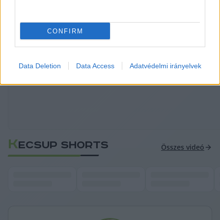
CONFIRM
HIRDETÉS
Data Deletion
Data Access
Adatvédelmi irányelvek
K
ECSUP SHORTS
Összes videó