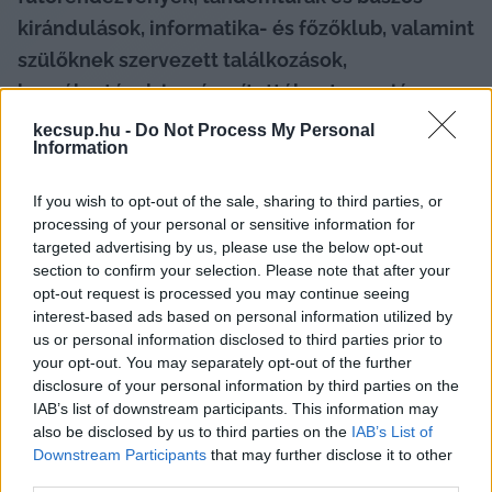
kirándulások, informatika- és főzőklub, valamint 
szülőknek szervezett találkozások, 
beszélgetések is színesítették azt az uniós 
finanszírozású projektet, amely az Autista 
kecsup.hu -
Do Not Process My Personal
Information
Gyermekekért Egyesület koordinálásában 
valósult meg.
If you wish to opt-out of the sale, sharing to third parties, or
processing of your personal or sensitive information for
„Az autisták társadalmi integrációjáért” projekt 
targeted advertising by us, please use the below opt-out
2021-2022-ben zajlott le Kecskeméten, a Terület- 
section to confirm your selection. Please note that after your
opt-out request is processed you may continue seeing
és Településfejlesztési Operatív Programon 
interest-based ads based on personal information utilized by
belül, a „Közösségépítő civil tevékenységek 
us or personal information disclosed to third parties prior to
your opt-out. You may separately opt-out of the further
támogatása” felhívásra benyújtott pályázat 
disclosure of your personal information by third parties on the
révén, 15 millió forintos támogatásból.
IAB’s list of downstream participants. This information may
also be disclosed by us to third parties on the
IAB’s List of
Downstream Participants
that may further disclose it to other
third parties.