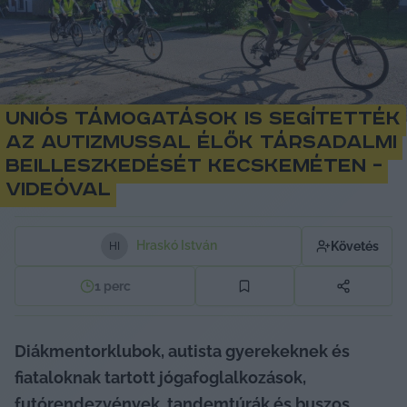
Uniós támogatások is segítették
az autizmussal élők társadalmi
beilleszkedését Kecskeméten –
videóval
Hraskó István
Követés
H
I
1
perc
Diákmentorklubok, autista gyerekeknek és 
fiataloknak tartott jógafoglalkozások, 
futórendezvények, tandemtúrák és buszos 