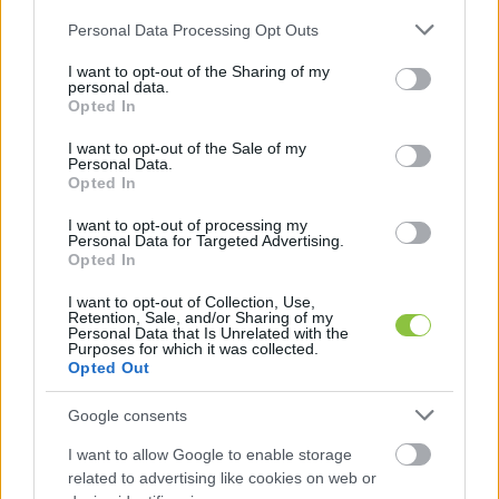
Please note that this website/app uses one or more Google
Personal Data Processing Opt Outs
services and may gather and store information including but
not limited to your visit or usage behaviour. You may click to
I want to opt-out of the Sharing of my
personal data.
grant or deny consent to Google and its third-party tags to
Opted In
use your data for below specified purposes in below Google
consent section.
I want to opt-out of the Sale of my
Personal Data.
Opted In
I want to opt-out of processing my
Personal Data for Targeted Advertising.
Opted In
I want to opt-out of Collection, Use,
Retention, Sale, and/or Sharing of my
Personal Data that Is Unrelated with the
Purposes for which it was collected.
Opted Out
A projekt egyrészt azokat a lehetőségeket 
Google consents
szerette volna kitágítani – az autisták 
I want to allow Google to enable storage
related to advertising like cookies on web or
élménygazdagabb fejlesztése, minél önállóbb 