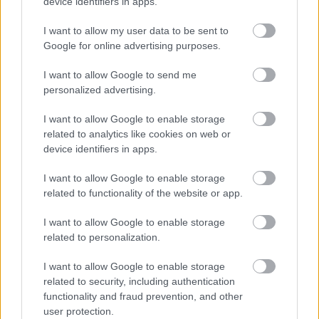
device identifiers in apps.
életre való felkészítése érdekében –, 
amelyekkel az intézmények nem rendelkeznek, 
I want to allow my user data to be sent to
Google for online advertising purposes.
másrészt család- és közösségerősítő, integrációt 
elősegítő programokat biztosított. A részletekről, 
I want to allow Google to send me
personalized advertising.
a célokról és a megvalósításról 
Szabó Klára
, a 
projekt szakmai vezetője beszélt az Autista 
I want to allow Google to enable storage
Gyermekekért Egyesület részéről.
related to analytics like cookies on web or
device identifiers in apps.
Valamennyi uniós operatív programot átszövi a 
I want to allow Google to enable storage
hátrányos helyzetűek esélyegyenlőségének, 
related to functionality of the website or app.
valamint a megkülönböztetés tilalmának 
I want to allow Google to enable storage
biztosítása.
related to personalization.
Szerkesztő, rovatvezető: Falusi Norbert
I want to allow Google to enable storage
related to security, including authentication
functionality and fraud prevention, and other
user protection.