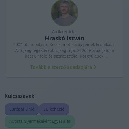
A cikket írta:
Hraskó
István
2004 óta a pályán, Kecskemét közügyeinek krónikása.
Az újság legaktívabb újságírója, 2026 februárjától a
KecsUP felelős szerkesztője. Közgyűlések,
tényfeltárások, emberi sorsok – riportjaiban a város
Tovább a szerző adatlapjára
arca és a háttérben élők történetei egyszerre jelennek
meg.
Kulcsszavak:
Európai Unió
EU kohézió
Autista Gyermekekért Egyesület