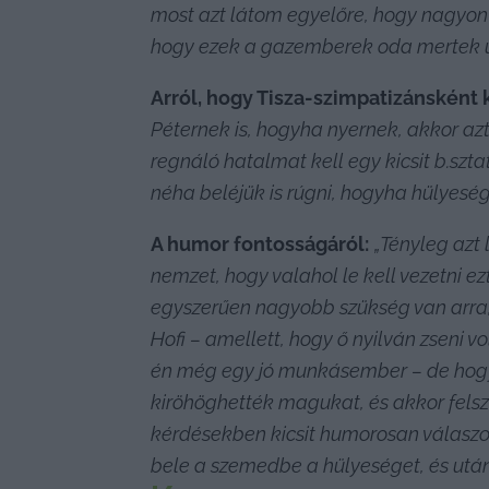
most azt látom egyelőre, hogy nagyon s
hogy ezek a gazemberek oda mertek úg
Arról, hogy Tisza-szimpatizánsként k
Péternek is, hogyha nyernek, akkor az
regnáló hatalmat kell egy kicsit b.szt
néha beléjük is rúgni, hogyha hülyeség
A humor fontosságáról:
„Tényleg azt 
nemzet, hogy valahol le kell vezetni 
egyszerűen nagyobb szükség van arra, h
Hofi – amellett, hogy ő nyilván zseni 
én még egy jó munkásember – de hogy ő
kiröhöghették magukat, és akkor felszí
kérdésekben kicsit humorosan válaszol
bele a szemedbe a hülyeséget, és ut