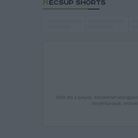
K
ECSUP SHORTS
2004 óta a pályán, Kecskemét közügyeine
tényfeltárások, emberi