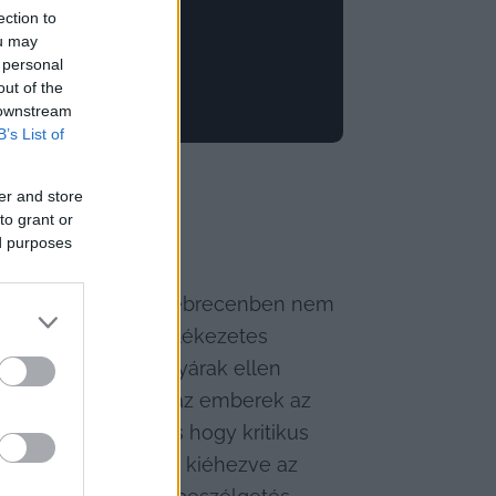
ection to
ou may
 personal
out of the
 downstream
B’s List of
er and store
to grant or
ed purposes
ég szülővárosában, Debrecenben nem 
vitáján nyújtott emlékezetes 
, az akkumulátor-gyárak ellen 
e vannak tisztában az emberek az 
 Tisza szigetnek, és hogy kritikus 
an mennyire vannak kiéhezve az 