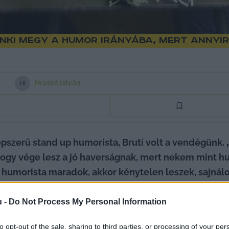
enki megy a humor irányába, mert annyi
Hraskó István
H
I
szerű stand up humorista, Bruti volt a vendégünk. 
hogy vége lesz a jó haverságnak, mert nekem mint h
Ha humorista maradok, akkor kénytelen leszek, sajnál
séget csinálnának. De nyilván nem ez a cél” – mondta
 Tiszát és Magyar Pétert is, ha hatalomra jutnak.
u -
Do Not Process My Personal Information
to opt-out of the sale, sharing to third parties, or processing of your per