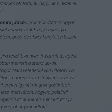
erűen ott tartunk, hogy nem hiszik el, 
.”
lomra jutnak:
„Bár mondtam Magyar 
mint humoristának ugye mindig a 
álom, bocs, de akkor kénytelen leszek 
a feszült, annyira frusztrált az egész 
jobban mennek a stand up-ok, 
got. Nem véletlenül volt kitalálva a 
tani magam vele, ő tényleg zseni volt, 
embereket így ott megnyugodhattak, 
esz, mert látom, hogyha politikai 
egeszik az emberek, mint ezt az így 
y van, ahogy mondták.”