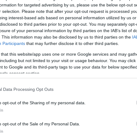
formation for targeted advertising by us, please use the below opt-out s
r selection. Please note that after your opt-out request is processed y
eing interest-based ads based on personal information utilized by us or
disclosed to third parties prior to your opt-out. You may separately opt-
losure of your personal information by third parties on the IAB’s list of
. This information may also be disclosed by us to third parties on the
IA
Participants
that may further disclose it to other third parties.
 that this website/app uses one or more Google services and may gath
including but not limited to your visit or usage behaviour. You may click 
 to Google and its third-party tags to use your data for below specifi
ogle consent section.
eli belgiumi-hollandiai turnéjáról, arról, hogy nemr
l Data Processing Opt Outs
ontban, felidéztük az EP-listavezetők tavalyi M1-es 
t színeiben, megkérdeztük közéleti szerepvállalásáról
o opt-out of the Sharing of my personal data.
t áll bele ennyire ebbe a témába és szerinte mennyir
In
, hogyan került közel a Tisza Párthoz, lett alapítója egy
o opt-out of the Sale of my Personal Data.
za nyer a 2026-os választásokon. A mai mindennapokb
In