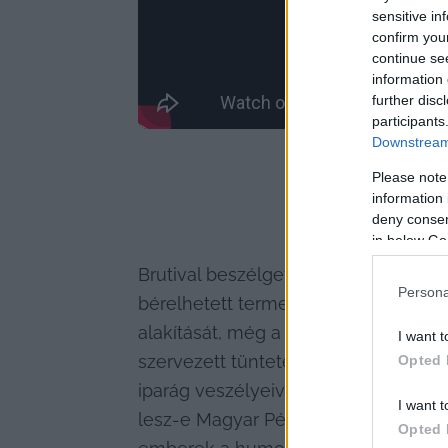
sensitive in
confirm you
continue se
information 
further disc
participants
Downstream 
Please note
information 
deny consent
in below Go
Brutival beszélgettünk a közelmúltb
Persona
bérelhetett termet a művelődési közp
alakítását, még a Kétfarkú Kutya Pár
I want t
szervezett tüntetésekről, hogy miér
Opted 
iparág veszélyeivel. Kitértünk arra is
I want t
lesz-e Magyar Péterrel is, ha a Tis
Opted 