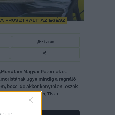
ra frusztrált az egész
Követés
„Mondtam Magyar Péternek is, 
umoristának ugye mindig a regnáló 
om, bocs, de akkor kénytelen leszek 
 azzal kapcsolatban, Tisza 
sonal or