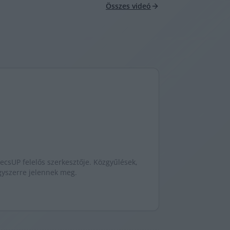
Összes videó
ecsUP felelős szerkesztője. Közgyűlések,
egyszerre jelennek meg.