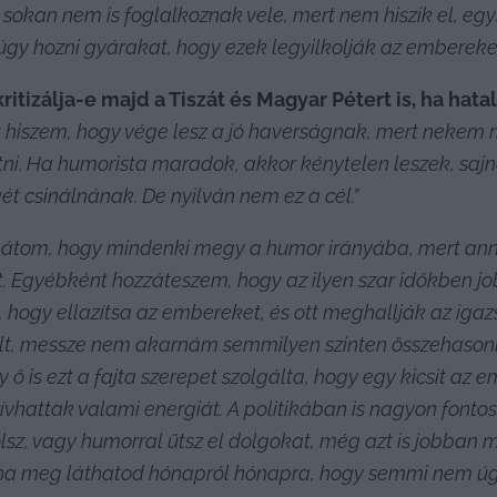
okan nem is foglalkoznak vele, mert nem hiszik el, egysz
y hozni gyárakat, hogy ezek legyilkolják az embereket
ritizálja-e majd a Tiszát és Magyar Pétert is, ha hata
t hiszem, hogy vége lesz a jó haverságnak, mert nekem 
atni. Ha humorista maradok, akkor kénytelen leszek, sajn
ét csinálnának. De nyilván nem ez a cél.”
látom, hogy mindenki megy a humor irányába, mert annyir
ezt. Egyébként hozzáteszem, hogy az ilyen szar időkben 
ogy ellazítsa az embereket, és ott meghallják az igazsá
volt, messze nem akarnám semmilyen szinten összehasonlí
 is ezt a fajta szerepet szolgálta, hogy egy kicsit az 
vhattak valami energiát. A politikában is nagyon fontos l
sz, vagy humorral ütsz el dolgokat, még azt is jobban m
ána meg láthatod hónapról hónapra, hogy semmi nem úg