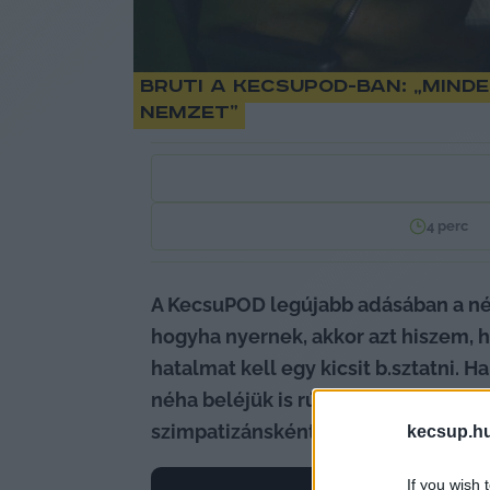
Bruti a KecsuPOD-ban: „mind
nemzet”
4
perc
A KecsuPOD legújabb adásában a nép
hogyha nyernek, akkor azt hiszem, 
hatalmat kell egy kicsit b.sztatni. 
néha beléjük is rúgni, hogyha hülye
szimpatizánsként kritizálja-e majd a
kecsup.h
If you wish 