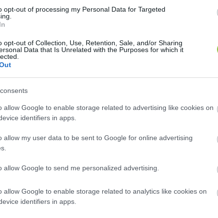
tos magyar humorról is szót ejtett Tóth Imre Bruti. A
to opt-out of processing my Personal Data for Targeted
végzett jótékonysági tevékenységéről is megkérdez
ing.
In
o opt-out of Collection, Use, Retention, Sale, and/or Sharing
ersonal Data that Is Unrelated with the Purposes for which it
lected.
Out
consents
o allow Google to enable storage related to advertising like cookies on
evice identifiers in apps.
űen a csodálatos emberek között, politikusok között, és h
o allow my user data to be sent to Google for online advertising
kor ne vitázzunk egymással. Pont Magyar Péter állt mel
s.
to allow Google to send me personalized advertising.
„Sem tanulmányaim nem predesztinálnak arra, nem vag
o allow Google to enable storage related to analytics like cookies on
i én is, mondjuk a Tisza párt oligarchája, hogyha erre 
evice identifiers in apps.
ot Lölőtől. Mondjuk Andit nem, de a yachtot mindenkép