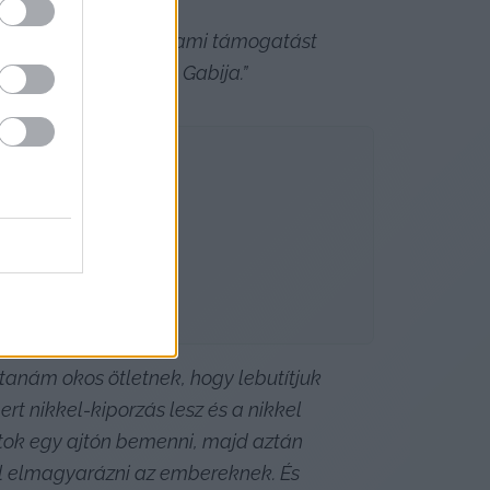
udok belőle élni. Állami támogatást 
ogatnak, vagy Tóth Gabija.” 
rtanám okos ötletnek, hogy lebutítjuk 
t nikkel-kiporzás lesz és a nikkel 
tok egy ajtón bemenni, majd aztán 
kell elmagyarázni az embereknek. És 