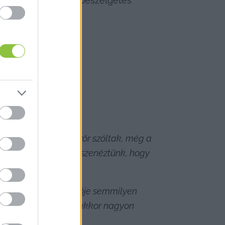
z egyórás tartalmas beszélgetés 
tük.
át jópofa volt, először szóltak, még a 
lettem, és akkor összenéztünk, hogy 
yok komoly szakértője semmilyen 
lenne majd szükség, akkor nagyon 
p, és eladnánk.”