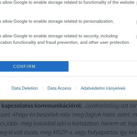
o allow Google to enable storage related to functionality of the website
tatta, tizenhetedik évet csinálom, ebből élek és meg t
i gondozott, nem vagyok a humor Nagy Ferója, akit tám
o allow Google to enable storage related to personalization.
o allow Google to enable storage related to security, including
HIRDETÉS
cation functionality and fraud prevention, and other user protection.
CONFIRM
Data Deletion
Data Access
Adatvédelmi irányelvek
k kapcsolatos kommunikációról:
„Gyakorlatilag azt ta
et. Ahogy én beszélek róla: ‘meg fogtok halni, azért, mer
ncs jobb- meg baloldali ajtó a kórházban, hanem ott fog
, meg ki volt tiszás, meg MSZP-s, vagy kutyapártos.’ Így 