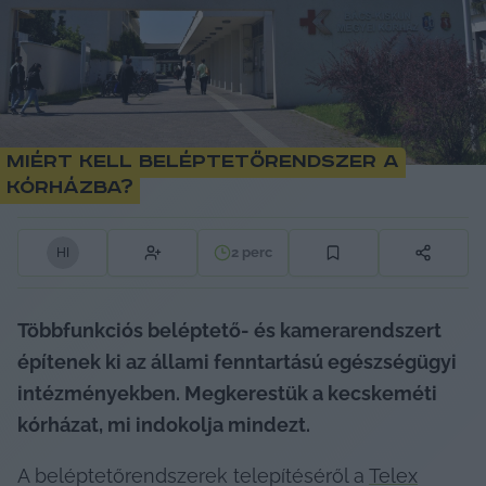
Miért kell beléptetőrendszer a
kórházba?
2
perc
H
I
Többfunkciós beléptető- és kamerarendszert 
építenek ki az állami fenntartású egészségügyi 
intézményekben. Megkerestük a kecskeméti 
kórházat, mi indokolja mindezt.
A beléptetőrendszerek telepítéséről a 
Telex