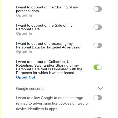
services and may gather and store information including but
készülékeken kell lehúzniuk a mágneskártyájukat. 
not limited to your visit or usage behaviour. You may click to
I want to opt-out of the Sharing of my
personal data.
grant or deny consent to Google and its third-party tags to
Az eszköz videofelvételt is készít a személyről, hogy 
Opted In
use your data for below specified purposes in below Google
a kártyákkal ne lehessen visszaélni”
 – mondta 
consent section.
I want to opt-out of the Sale of my
korábban a Magyar Kórházszövetség 
Personal Data.
Opted In
konferenciáján.
I want to opt-out of processing my
Personal Data for Targeted Advertising.
A téma kapcsán kérdéseket küldtünk a Bács-
Opted In
Kiskun Vármegyei Oktatókórháznak. 
I want to opt-out of Collection, Use,
Érdeklődtünk, a kórház kecskeméti telephelyén 
Retention, Sale, and/or Sharing of my
Personal Data that Is Unrelated with the
várhatóan mikortól működik ez a rendszer és mi 
Purposes for which it was collected.
Opted Out
indokolja beüzemelését, mi várható rendszerbe 
állításától? Megkérdeztük, Kecskeméten 
Google consents
merültek-e fel korábban problémák az 
I want to allow Google to enable storage
alkalmazottak munkaidejének betartása terén 
related to advertising like cookies on web or
device identifiers in apps.
vagy a vagyonvédelem területén? Végül azt is 