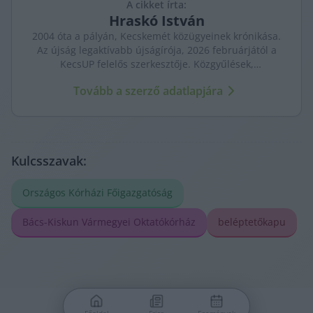
A cikket írta:
Hraskó
István
2004 óta a pályán, Kecskemét közügyeinek krónikása.
Az újság legaktívabb újságírója, 2026 februárjától a
KecsUP felelős szerkesztője. Közgyűlések,
tényfeltárások, emberi sorsok – riportjaiban a város
Tovább a szerző adatlapjára
arca és a háttérben élők történetei egyszerre jelennek
meg.
Kulcsszavak:
Országos Kórházi Főigazgatóság
Bács-Kiskun Vármegyei Oktatókórház
beléptetőkapu