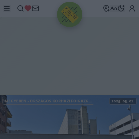
HIRDETÉS
MEGYÉBEN
-
ORSZÁGOS KÓRHÁZI FŐIGAZGATÓSÁG
2025. 05. 01.