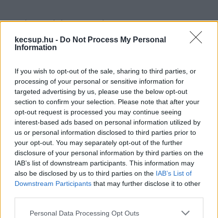
A Telex emlékeztetett, hogy még egy 2024 
nyarán elfogadott salátatörvénybe került bele az 
kecsup.hu -
Do Not Process My Personal
Information
a módosítás, melynek értelmében az állami 
kórházakban egységes beléptető rendszert 
If you wish to opt-out of the sale, sharing to third parties, or
vezetnek be. Az indoklás szerint azért, hogy 
processing of your personal or sensitive information for
targeted advertising by us, please use the below opt-out
„ellenőrizzék az alkalmazottak munkaidejének 
section to confirm your selection. Please note that after your
betartását, az intézménybe történő be- és 
opt-out request is processed you may continue seeing
kilépését”.
 Az ötletet még egy évvel korábban 
interest-based ads based on personal information utilized by
us or personal information disclosed to third parties prior to
lengette be egy helyettes államtitkár, aki azt 
your opt-out. You may separately opt-out of the further
mondta, hogy vannak kórházak, ahol nagyon 
disclosure of your personal information by third parties on the
IAB’s list of downstream participants. This information may
eltérnek az átlagtól az orvosi teljesítmények.
also be disclosed by us to third parties on the
IAB’s List of
Downstream Participants
that may further disclose it to other
„Akinek nyolc órát fizetünk, az legyen benn nyolc 
third parties.
órát. Az orvosoknak és más dolgozóknak az 
Please note that this website/app uses one or more Google
Personal Data Processing Opt Outs
intézmény be- és kijáratainál elhelyezett 