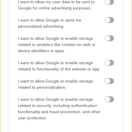
felvetettük, mennyibe kerül egy ilyen rendszer 
I want to allow my user data to be sent to
bevezetése, működtetése és mi történik akkor, 
Google for online advertising purposes.
ha egy kórházi dolgozó nem járul hozzá, hogy 
I want to allow Google to send me
lefotózzák?
personalized advertising.
I want to allow Google to enable storage
Az intézmény válaszából konkrétumok nem 
related to analytics like cookies on web or
derülnek ki. Mint írták: a beléptetőrendszer 
device identifiers in apps.
kiépítése „ütemezetten zajlik” az állami 
I want to allow Google to enable storage
fenntartású egészségügyi intézményekben, a 
related to functionality of the website or app.
telepítés „folyamatosan történik”.
I want to allow Google to enable storage
related to personalization.
HIRDETÉS
I want to allow Google to enable storage
related to security, including authentication
functionality and fraud prevention, and other
user protection.