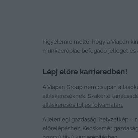
Figyelemre méltó, hogy a Viapan kín
munkaerőpiac befogadó jellegét és a
Lépj előre karrieredben!
A Viapan Group nem csupán állásokat
álláskeresőknek. Szakértő tanácsad
álláskeresés teljes folyamatán.
A jelenlegi gazdasági helyzetkép – m
előrelépéshez. Kecskemét gazdasága é
hosszú távú karrierépítéshez.