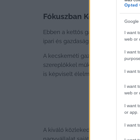
Opted 
Fókuszban Kecskemét
Google 
Ebben a kettős gazdasági környezet
I want t
web or d
ipari és gazdasági erőközponttá fejlő
I want t
A kecskeméti gazdaság erejét olyan 
purpose
szereplőkkel működő elektronikai és 
I want 
is képviselt élelmiszeripar. A város l
I want t
web or d
I want t
or app.
I want t
A kiváló közlekedési infrastruktúra 
nagyvállalat saját munkásszállítást i
I want t