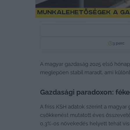
Munkalehetőségek a ga
3
perc
A magyar gazdaság 2025 első hónapj
meglepően stabil maradt, ami különl
Gazdasági paradoxon: fék
A friss KSH adatok szerint a magyar
csökkenést mutatott éves összevetés
0,3%-os növekedés helyett tehát vis