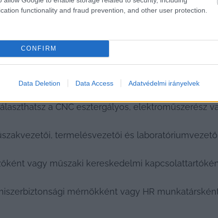
cation functionality and fraud prevention, and other user protection.
 a Viapannál
CONFIRM
tükrözi a Viapan Group aktuális álláskínálata is, hi
Data Deletion
Data Access
Adatvédelmi irányelvek
álaszthatsz a CNC esztergályos, elektroműszerész va
űszakvezetői, termelésvezetői és laboratóriumvezetői
rzőként vagy műszaki kereskedelmi kapcsolattartókén
elmiszerbiztonsági mérnökként vagy HR munkatárskén