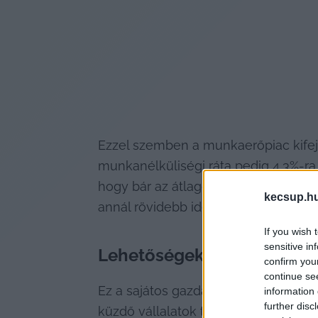
Ezzel szemben a munkaerőpiac kifejez
munkanélküliségi ráta pedig 4,3%-ra c
hogy bár az átlagos álláskeresési id
kecsup.h
annál rövidebb ideje keres munkát.
If you wish 
sensitive in
Lehetőségek tárháza a mu
confirm you
continue se
Ez a sajátos gazdasági helyzetkép v
information 
further disc
küzdő vállalatok továbbra is verseny