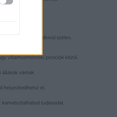
szen a spektrum rendkívül széles.
gy villamosmérnöki pozíciók közül.
 állások várnak.
t helyezkedhetsz el.
t kamatoztathatod tudásodat.