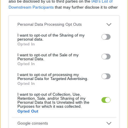
also be disclosed by us to third parties on the
IAB’s List of
olívaolajból készült házi pakolások egyszerű, 
Downstream Participants
that may further disclose it to other
third parties.
mégis hatékony megoldást kínálnak. Félórás 
hatóidő után már érezhető a hidratáltság. Fontos 
Please note that this website/app uses one or more Google
Personal Data Processing Opt Outs
services and may gather and store information including but
a megfelelő tápanyagbevitel is: a B-
not limited to your visit or usage behaviour. You may click to
I want to opt-out of the Sharing of my
vitaminokban gazdag ételek (különösen a B2, 
personal data.
grant or deny consent to Google and its third-party tags to
Opted In
B3, B5 és B6) belülről erősítik a haj szerkezetét. 
use your data for below specified purposes in below Google
consent section.
Kerülje az alkoholt vagy formaldehidet 
I want to opt-out of the Sale of my
Personal Data.
tartalmazó termékeket, mivel ezek szárító 
Opted In
hatásúak lehetnek, és lehetőleg viseljen kalapot 
I want to opt-out of processing my
Personal Data for Targeted Advertising.
a tűző napon. A természetes összetevőjű 
Opted In
samponok és balzsamok kíméletes ápolást 
I want to opt-out of Collection, Use,
biztosítanak a nyári hónapokban is.
Retention, Sale, and/or Sharing of my
Personal Data that Is Unrelated with the
Purposes for which it was collected.
Házi pakolások: egyszerű, mégis hatékony 
Opted Out
megoldások
Google consents