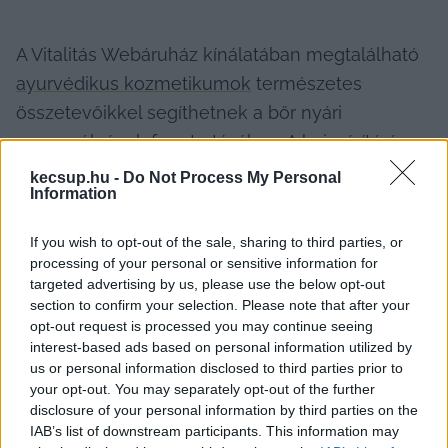
A Vitalitás Webáruház kínálatában megtalálható 
ayurvédikus kozmetikumok
 természetes 
összetevőikkel segíthetnek a bőr nyári 
egyensúlyának fenntartásában. A hajszárító és 
hajvasaló használatát nyáron érdemes 
kecsup.hu -
Do Not Process My Personal
Information
csökkenteni, hogy a haj ne váljon töredezetté és 
szárazzá. 
If you wish to opt-out of the sale, sharing to third parties, or
processing of your personal or sensitive information for
Természetes védelem a hajnak is jár
targeted advertising by us, please use the below opt-out
section to confirm your selection. Please note that after your
A hajkorona egészségének megőrzése nyáron is 
opt-out request is processed you may continue seeing
interest-based ads based on personal information utilized by
tudatosságot igényel. Érdemes rendszeresen 
us or personal information disclosed to third parties prior to
fényvédelmet biztosító hajolajat vagy szérumot 
your opt-out. You may separately opt-out of the further
használni, hogy elkerülje a hajszálak 
disclosure of your personal information by third parties on the
IAB’s list of downstream participants. This information may
kiszáradását és töredezését. A kókusz- és 