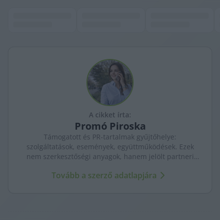
A cikket írta:
Promó
Piroska
Támogatott és PR-tartalmak gyűjtőhelye:
szolgáltatások, események, együttműködések. Ezek
nem szerkesztőségi anyagok, hanem jelölt partneri
tartalmak – átláthatóan, külön kezelve a KecsUP
Tovább a szerző adatlapjára
újságírásától.