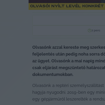
Olvasói nyílt levél konkrét
7
perc
Olvasónk azzal kereste meg szerkes
feljelentés után pedig noha sorra d
az ügyet. Olvasónk a mai napig min
csak eljárást megszüntető határozat
dokumentumokban.
Olvasónk a reptéri személyszállítást
hagyja nyugodni. 2019-ben egy minisz
egy gépjárműről leszerelték a rends