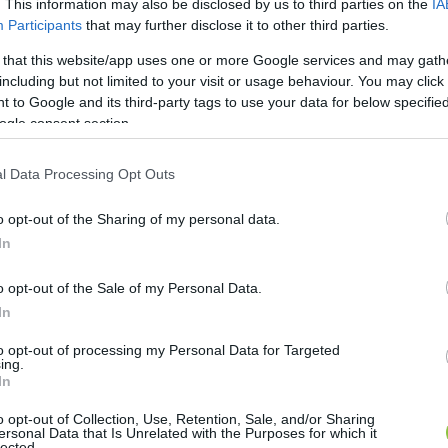
 2022. decemberében felmentettek tisztségéből. A sz
. This information may also be disclosed by us to third parties on the
IA
Participants
that may further disclose it to other third parties.
érintettek és a nyomozó hatóság ismerik el a bűn
 that this website/app uses one or more Google services and may gath
including but not limited to your visit or usage behaviour. You may click 
 to Google and its third-party tags to use your data for below specifi
,
ogle consent section.
l Data Processing Opt Outs
o opt-out of the Sharing of my personal data.
In
o opt-out of the Sale of my Personal Data.
In
ra jutott, közvádra üldözendő bűncselekmények felj
to opt-out of processing my Personal Data for Targeted
ing.
In
o opt-out of Collection, Use, Retention, Sale, and/or Sharing
ersonal Data that Is Unrelated with the Purposes for which it
lt Péter főügyésznek nyílt levelet írt, amit az aláb
lected.