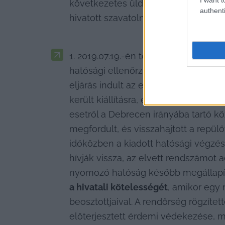
következetes üldözése iránt támasztot
authenti
hivatott szavatolni?
2019.07.19.-én történt a Liszt Fere
hatósági ellenőrzés, amelynek során 
eljárás indult az ellenőrzés alá von
került kiállításra, és egy gépjármű h
esetről a Debrecen irányába tartó köz
megfordult, és visszahajtott a repülőt
időközben a kiadott hatósági végzés 
hívják vissza, az elvett rendszámot a
nyomozó hatóság később megállapíto
a hivatali kötelességét
, amikor egy 
beosztottjaival. A rendőrség rögzítet
előterjesztett érdemi védekezése, mi