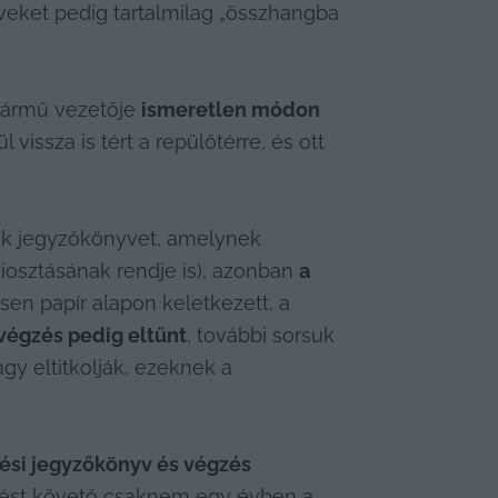
veket pedig tartalmilag „összhangba 
jármű vezetője 
ismeretlen módon 
ssza is tért a repülőtérre, és ott 
dik jegyzőkönyvet, amelynek 
osztásának rendje is), azonban 
a 
esen papír alapon keletkezett, a 
végzés pedig eltűnt
, további sorsuk 
y eltitkolják, ezeknek a 
az eredeti ellenőrzési jegyzőkönyv és végzés 
ntést követő csaknem egy évben a 