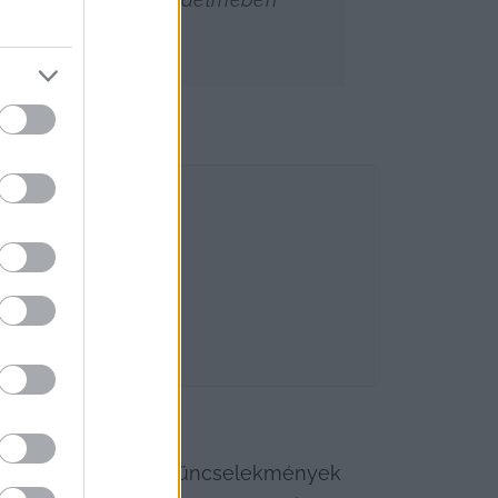
e a társadalomnak a bűncselekmények 