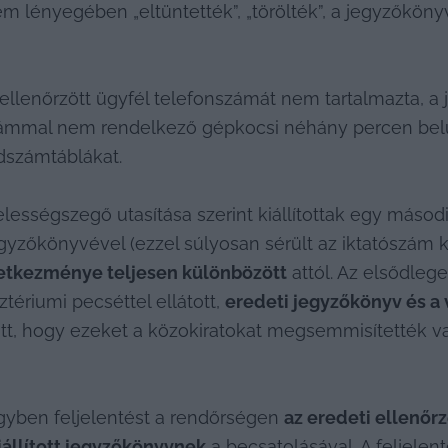
m lényegében „eltüntették”, „törölték”, a jegyzőköny
ellenőrzött ügyfél telefonszámát nem tartalmazta, a 
ámmal nem rendelkező gépkocsi néhány percen belül vi
ndszámtáblákat.
elességszegő utasítása szerint kiállítottak egy máso
yzőkönyvével (ezzel súlyosan sérült az iktatószám ki
övetkezménye teljesen különbözött
 attól. Az elsődleg
ztériumi pecséttel ellátott, 
eredeti jegyzőkönyv és a 
tt, hogy ezeket a közokiratokat megsemmisítették vag
 ügyben feljelentést a rendőrségen 
iállított jegyzőkönyvnek
 a becsatolásával. A feljele