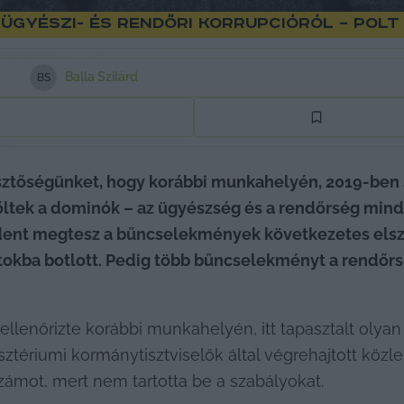
 ügyészi- és rendőri korrupcióról – Pol
Balla Szilárd
B
S
ztőségünket, hogy korábbi munkahelyén, 2019-ben súl
őltek a dominók – az ügyészség és a rendőrség minde
dent megtesz a bűncselekmények következetes elszá
okba botlott. Pedig több bűncselekményt a rendőrség
 ellenőrizte korábbi munkahelyén, itt tapasztalt olyan
tériumi kormánytisztviselők által végrehajtott közle
zámot, mert nem tartotta be a szabályokat.