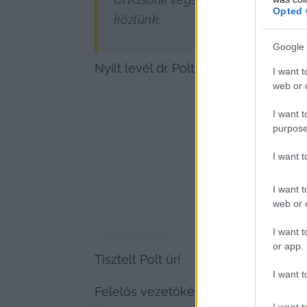
Opted 
közlünk.
Google 
Nyílt levél dr. Polt Péter, legfőbb üg
I want t
web or d
I want t
purpose
I want 
I want t
web or d
I want t
or app.
Tisztelt Polt úr!
I want t
Felelős vezetőként Ön szerint az al
I want t