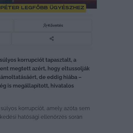
t Péter legfőbb ügyészhez
Követés
yos korrupciót tapasztalt, a 
nt megtett azért, hogy eltussolják 
moltatásáért, de eddig hiába – 
 is megállapított, hivatalos 
 súlyos korrupciót, amely azóta sem 
kedési hatósági ellenőrzés során 