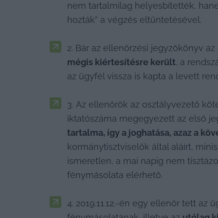
nem tartalmilag helyesbítették, hane
hozták” a végzés eltüntetésével.
Bár az ellenőrzési jegyzőkönyv az 
mégis kiértesítésre került
, a rendsz
az ügyfél vissza is kapta a levett re
Az ellenőrök az osztályvezető köt
iktatószáma megegyezett az első jeg
tartalma, így a joghatása, azaz a k
kormánytisztviselők által aláírt, minis
ismeretlen, a mai napig nem tisztázo
fénymásolata elérhető.
2019.11.12.-én egy ellenőr tett az
fénymásolatának, illetve az 
utólag k