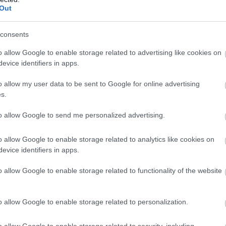
Out
consents
yészhez:
o allow Google to enable storage related to advertising like cookies on
evice identifiers in apps.
o allow my user data to be sent to Google for online advertising
HIRDETÉS
s.
to allow Google to send me personalized advertising.
o allow Google to enable storage related to analytics like cookies on
evice identifiers in apps.
o allow Google to enable storage related to functionality of the website
o allow Google to enable storage related to personalization.
ábbi ügyben lefolytatott hatósági eljárás megfelel-
o allow Google to enable storage related to security, including