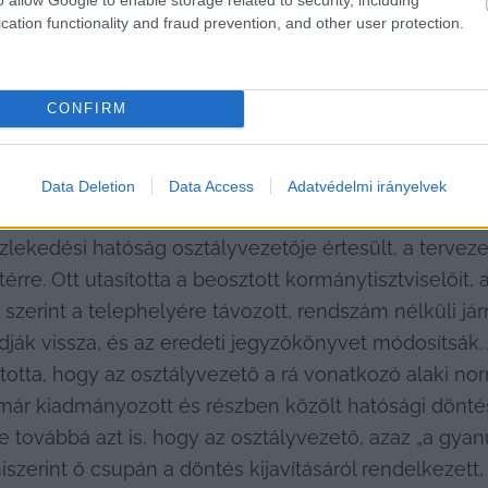
t jogos igényének és érdekének, amelyet a 2011. évi CL
cation functionality and fraud prevention, and other user protection.
CONFIRM
nc Repülőtéren egy, minisztériumi kormánytisztviselők 
a jogszabályi előírások szerint, rendkívül súlyos jogs
t ügyféllel szemben. Az ellenőrzés helyszínén hatóság
Data Deletion
Data Access
Adatvédelmi irányelvek
atósági jelzése, azaz a rendszámtáblája leszerelésre, 
lekedési hatóság osztályvezetője értesült, a tervezett
érre. Ott utasította a beosztott kormánytisztviselőit, 
szerint a telephelyére távozott, rendszám nélküli jár
dják vissza, és az eredeti jegyzőkönyvet módosítsák. 
tta, hogy az osztályvezető a rá vonatkozó alaki n
már kiadmányozott és részben közölt hatósági döntést
te továbbá azt is, hogy az osztályvezető, azaz „a gyan
szerint ő csupán a döntés kijavításáról rendelkezett,