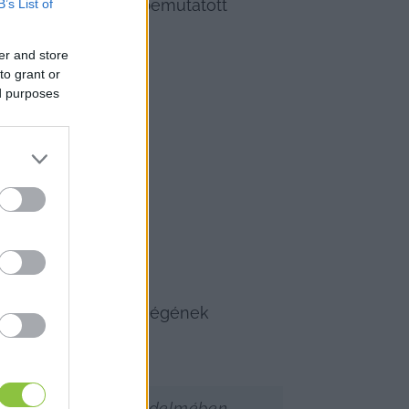
erkesztőségünkben bemutatott 
B’s List of
cselekményeket:
er and store
to grant or
ed purposes
elentési kötelezettségének 
biakban, teljes terjedelmében 