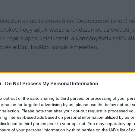
vetően az osztályvezető (aki Debrecenbe tartott) viss
llenőröket, hogy adják vissza a rendszámot, az eredeti
papír alapon keletkezett, a kormánytisztviselők által 
gzés eltűnt, további sorsuk ismeretlen.
u -
Do Not Process My Personal Information
to opt-out of the sale, sharing to third parties, or processing of your per
formation for targeted advertising by us, please use the below opt-out s
 ezeket a közokiratokat megsemmisítették vagy eltitk
r selection. Please note that after your opt-out request is processed y
eing interest-based ads based on personal information utilized by us or
disclosed to third parties prior to your opt-out. You may separately opt-
tatott újságíróinknak, a történetben még egy olyan h
losure of your personal information by third parties on the IAB’s list of