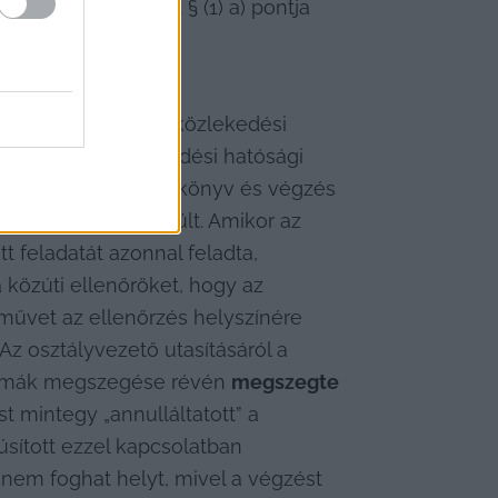
XIII. törvény 16. § (1) a) pontja 
által végrehajtott közlekedési 
értés miatt közlekedési hatósági 
i ellenőrzési jegyzőkönyv és végzés 
azaz bevonásra került. Amikor az 
 feladatát azonnal feladta, 
a közúti ellenőröket, hogy az 
művet az ellenőrzés helyszínére 
Az osztályvezető utasításáról a 
ormák megszegése révén 
megszegte 
 mintegy „annulláltatott” a 
úsított ezzel kapcsolatban 
 nem foghat helyt, mivel a végzést 