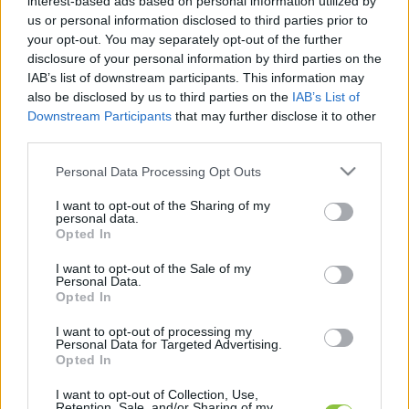
sajtóközleményében 
Menczer Tamás
, miután 
interest-based ads based on personal information utilized by
us or personal information disclosed to third parties prior to
összehívta 
Orbán Viktor
 a Védelmi Tanácsot. A 
your opt-out. You may separately opt-out of the further
miniszterelnök sem eresztette hosszúra a 
disclosure of your personal information by third parties on the
IAB’s list of downstream participants. This information may
posztját, ő csak annyit írt: „
Példátlan 
also be disclosed by us to third parties on the
IAB’s List of
titkosszolgálati akció indult Magyarország ellen”
.
Downstream Participants
that may further disclose it to other
third parties.
Ami ezzel szemben a jelenlegi információk 
Please note that this website/app uses one or more Google
Personal Data Processing Opt Outs
alapján tényszerűen tudható: az ukrán elhárítás 
services and may gather and store information including but
bejelentette, hogy leleplezett egy magyar 
not limited to your visit or usage behaviour. You may click to
I want to opt-out of the Sharing of my
personal data.
grant or deny consent to Google and its third-party tags to
kémhálózatot Kárpátalján. Erre válaszul 
Opted In
use your data for below specified purposes in below Google
Magyarország kiutasított két, diplomáciai 
consent section.
I want to opt-out of the Sale of my
fedésben tevékenykedő ukrán hírszerzőt. Az 
Personal Data.
Opted In
egyikük elfogásáról készült videót a magyar 
I want to opt-out of processing my
kormány hivatalos Facebook-oldalán is 
Personal Data for Targeted Advertising.
Opted In
közzétették. Válaszul Ukrajna szintén kiutasított 
két magyar diplomatát – 
foglalta össze
 a 
I want to opt-out of Collection, Use,
Retention, Sale, and/or Sharing of my