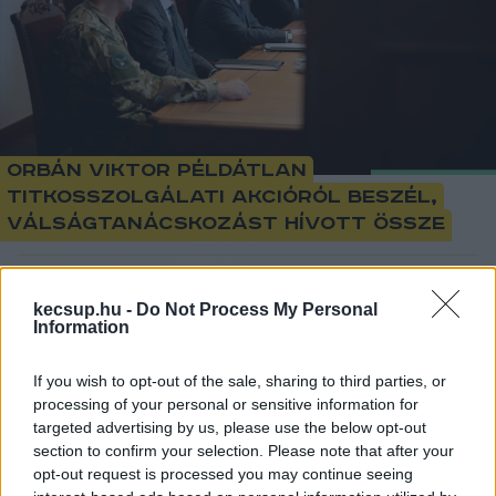
Orbán Viktor példátlan
titkosszolgálati akcióról beszél,
válságtanácskozást hívott össze
1
perc
L
kecsup.hu -
Do Not Process My Personal
Information
A háborús pszichózis újabb fázisába lépett a 
If you wish to opt-out of the sale, sharing to third parties, or
magyar békekormány kedden délután. 
processing of your personal or sensitive information for
targeted advertising by us, please use the below opt-out
„
Mindenkire szükség van! Támadás alatt állunk! A 
section to confirm your selection. Please note that after your
Tisza összejátszik az ukrán titkosszolgálattal.
” – írta 
opt-out request is processed you may continue seeing