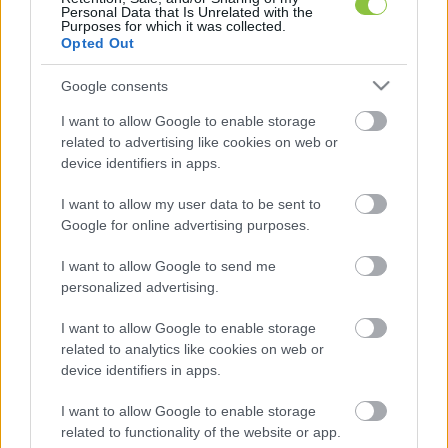
történteket a 444.hu.
Personal Data that Is Unrelated with the
Purposes for which it was collected.
Opted Out
Google consents
A kialakult helyzetről tartott egyeztetésen részt 
I want to allow Google to enable storage
vett Szalay-Bobrovniczky Kristóf honvédelmi 
related to advertising like cookies on web or
miniszter, Szijjártó Péter külgazdasági és 
device identifiers in apps.
külügyminiszter, Pintér Sándor belügyminiszter, 
I want to allow my user data to be sent to
valamint Rogán Antal, a Miniszterelnöki 
Google for online advertising purposes.
Kabinetirodát vezető miniszter is. A 
I want to allow Google to send me
miniszterelnök egyelőre nem osztott meg 
personalized advertising.
további részleteket, de ígéretük szerint 
I want to allow Google to enable storage
hamarosan bővebb tájékoztatás várható.
related to analytics like cookies on web or
device identifiers in apps.
I want to allow Google to enable storage
related to functionality of the website or app.