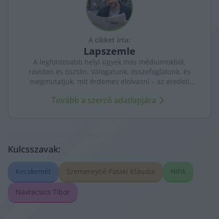
A cikket írta:
Lapszemle
A legfontosabb helyi ügyek más médiumokból,
röviden és tisztán. Válogatunk, összefoglalunk, és
megmutatjuk, mit érdemes elolvasni – az eredeti
forrásokra mutatva. Gyors tájékozódás, egy helyen.
Tovább a szerző adatlapjára
Kulcsszavak:
Kecskemét
Szemereyné Pataki Klaudia
HIPA
Navracsics Tibor