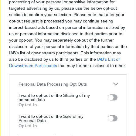
processing of your personal or sensitive information for
városa a Közigazgatási és Területfejlesztési 
targeted advertising by us, please use the below opt-out
Minisztériummal, amelynek értelmében a város 
section to confirm your selection. Please note that after your
visszakapja a Területfejlesztési Alapba 
opt-out request is processed you may continue seeing
interest-based ads based on personal information utilized by
befizetett iparűzésiadó-többletének 80 
us or personal information disclosed to third parties prior to
százalékát – írta a 
Telex
. Így csak a HIPA-többlet 
your opt-out. You may separately opt-out of the further
20 százalékát osztják szét a Kecskeméti Járás 
disclosure of your personal information by third parties on the
IAB’s list of downstream participants. This information may
többi települése között.
also be disclosed by us to third parties on the
IAB’s List of
Downstream Participants
that may further disclose it to other
A megállapodás megkötésére a Navracsics-féle 
third parties.
iparűzésiadó-reform miatt volt szüksége 
Please note that this website/app uses one or more Google
Personal Data Processing Opt Outs
Kecskemétnek. A területfejlesztési miniszter 
services and may gather and store information including but
not limited to your visit or usage behaviour. You may click to
I want to opt-out of the Sharing of my
még tavaly jelentette be, hogy idéntől elveszik a 
personal data.
grant or deny consent to Google and its third-party tags to
tavalyi mértéket meghaladó iparűzésiadó-
Opted In
use your data for below specified purposes in below Google
bevételt a többletet produkáló városoktól, és a 
consent section.
I want to opt-out of the Sale of my
Personal Data.
járásokba tartozó településeknek közösen kell 
Opted In
majd azok elköltéséről dönteni – írta a 
Telex
.