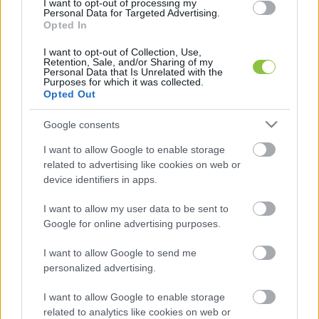
I want to opt-out of processing my
Personal Data for Targeted Advertising.
Opted In
I want to opt-out of Collection, Use,
Retention, Sale, and/or Sharing of my
Kiemelték: A reformmal azok a városok 
Personal Data that Is Unrelated with the
Purposes for which it was collected.
járnak jól, amelyek már tavaly nagyon sok 
Opted Out
iparűzési adót szedtek be, és azok veszítenek, 
Google consents
amelyekben most zajlanak beruházások.
I want to allow Google to enable storage
related to advertising like cookies on web or
device identifiers in apps.
Az adóreform bejelentése és parlamenti 
megszavazása idején kérdés volt, hogy hogyan 
I want to allow my user data to be sent to
osztják majd el a járások az így szerzett 
Google for online advertising purposes.
forrásokat. Erről elvileg a járási polgármesterek 
I want to allow Google to send me
közösen döntenek, de a törvény nem írta elő 
personalized advertising.
egyértelműen a döntési mechanizmust.
I want to allow Google to enable storage
related to analytics like cookies on web or