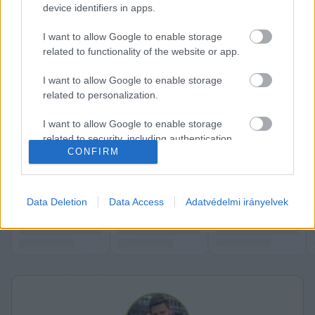
device identifiers in apps.
I want to allow Google to enable storage
related to functionality of the website or app.
I want to allow Google to enable storage
A jelek szerint lehetőség van arra, hogy bizonyos 
related to personalization.
települések kihúzzák magukat az egyezkedés 
I want to allow Google to enable storage
kényszere alól.
related to security, including authentication
CONFIRM
functionality and fraud prevention, and other
A teljes cikk 
ITT OLVASHATÓ
.
user protection.
K
ECSUP SHORTS
Összes videó
Data Deletion
Data Access
Adatvédelmi irányelvek