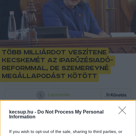
Több milliárdot veszítene
Kecskemét az iparűzésiadó-
reformmal, de Szemereyné
megállapodást kötött
Lapszemle
Követés
L
1
perc
kecsup.hu -
Do Not Process My Personal
Information
Egy olyan megállapodást kötött Kecskemét 
If you wish to opt-out of the sale, sharing to third parties, or