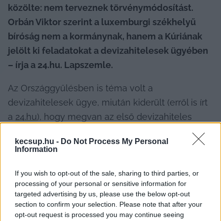
közölte: nem terveznek törvénymódosítást. 
Orbán Viktor szerint a luxemburgi székhelyű 
bíróság nem a kormánynak, hanem a Kúriának 
jelölt ki feladatokat a devizahitelesek ügyében 
– írja a 24.hu. Lapszemle.
Az Országgyűlésben is téma volt a 
devizahitelesek ügye, miután kiderült (erről is írt 
a 
24.hu
), hogy megvan az első devizahiteles 
adós, aki az Európai Unió Bírósága (EUB) által 
kecsup.hu -
Do Not Process My Personal
hozott ítélet nyomán nyert pert Magyarországon,
Information
If you wish to opt-out of the sale, sharing to third parties, or
processing of your personal or sensitive information for
Noha a luxemburgi székhelyű bíróság ítélete is 
targeted advertising by us, please use the below opt-out
section to confirm your selection. Please note that after your
utalt rá, és annak nyomán a Pesti Központi 
opt-out request is processed you may continue seeing
Kerületi Bíróság (PKKB) ki is mondta, hogy az 