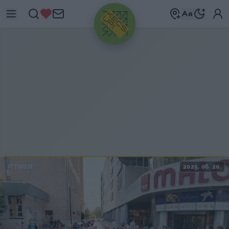
HIRDETÉS
ITTHON
2025. 06. 20.