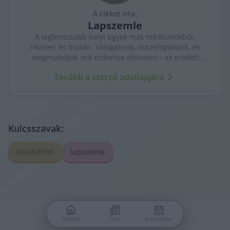
A cikket írta:
Lapszemle
A legfontosabb helyi ügyek más médiumokból,
röviden és tisztán. Válogatunk, összefoglalunk, és
megmutatjuk, mit érdemes elolvasni – az eredeti
forrásokra mutatva. Gyors tájékozódás, egy helyen.
Tovább a szerző adatlapjára
Kulcsszavak:
devizahitel
lapszemle
Főoldal
Friss
Események