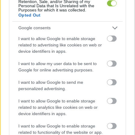
Retention, Sale, and/or Sharing of my
helyzetét. Olyan jogszabályokat alkottak, 
Personal Data that Is Unrelated with the
Purposes for which it was collected.
amelyek utólag, tartalmilag nyúltak bele a 
Opted Out
devizaszerződésekbe: érvényessé nyilvánították 
Google consents
azokat úgy, hogy visszaállították a devizában 
I want to allow Google to enable storage
kirótt tartozást. Ezzel szemben az Európai Unió 
related to advertising like cookies on web or
Bírósága azt mondta ki, hogy utólag nem lehet 
device identifiers in apps.
belenyúlni a szerződésekbe, nem lehet 
I want to allow my user data to be sent to
tartalmilag módosítani azokat, hanem az eredeti 
Google for online advertising purposes.
állapotot kell helyreállítani – emeli ki a 24.hu.
I want to allow Google to send me
personalized advertising.
A kormányfő úgy fogalmazott: 
„az EUB ítélete, az 
nem a kormányra, hanem a Kúriára jelöl ki 
I want to allow Google to enable storage
feladatokat”
. Orbán tehát átpasszolta a Kúriának, 
related to analytics like cookies on web or
device identifiers in apps.
ahol már össze is hívták a jogegységi tanácsot. A 
legfőbb bírói fórum a 24.hu megkeresésére azt 
I want to allow Google to enable storage
related to functionality of the website or app.
közölte, hogy a már említett EUB-ítélet kapcsán 