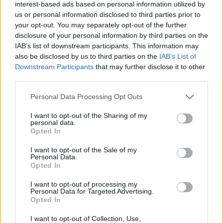
interest-based ads based on personal information utilized by
Orbán-kormány által alkotott devizahiteles 
us or personal information disclosed to third parties prior to
your opt-out. You may separately opt-out of the further
törvények alkalmazása uniós jogba ütközik, a 
disclosure of your personal information by third parties on the
miniszterelnök kedden a parlamentben 
IAB’s list of downstream participants. This information may
also be disclosed by us to third parties on the
IAB’s List of
egyértelműen tudatta: a kabinet nem tervez 
Downstream Participants
that may further disclose it to other
törvénymódosítást benyújtani. Orbán Viktor 
third parties.
szerint a meglévő jogszabályok elégségesek, a 
Please note that this website/app uses one or more Google
Personal Data Processing Opt Outs
labda most a bíróságoknál pattog – olvasható a 
services and may gather and store information including but
24.hu cikkében
.
not limited to your visit or usage behaviour. You may click to
I want to opt-out of the Sharing of my
personal data.
grant or deny consent to Google and its third-party tags to
Opted In
use your data for below specified purposes in below Google
consent section.
I want to opt-out of the Sale of my
Personal Data.
Opted In
I want to opt-out of processing my
Personal Data for Targeted Advertising.
Opted In
A magyar kormány korábban a devizahiteles 
törvényekben próbálta rendezni az adósok 
I want to opt-out of Collection, Use,