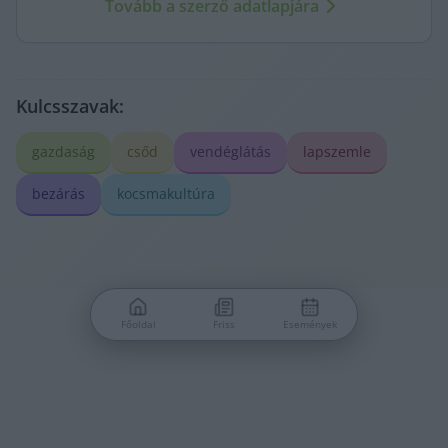
Tovább a szerző adatlapjára
Kulcsszavak:
gazdaság
csőd
vendéglátás
lapszemle
bezárás
kocsmakultúra
Főoldal
Friss
Események