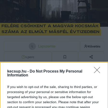
Felére csökkent a magyar kocsmák
száma az elmúlt másfél évtizedben
Lapszemle
Követés
L
1
perc
kecsup.hu -
Do Not Process My Personal
Ez a tény már túlmutat az ágazati hanyatláson, 
Information
ez pusztulás, amit ráadásul az alkoholfogyasztási 
If you wish to opt-out of the sale, sharing to third parties, or
szokásaink egyáltalán nem magyaráznak. De 
processing of your personal or sensitive information for
akkor mi lehet az oka? A 
24.hu munkatársai
targeted advertising by us, please use the below opt-out
Bakonytól Borsodig utaztak, hogy megkérdezzék 
section to confirm your selection. Please note that after your
opt-out request is processed you may continue seeing