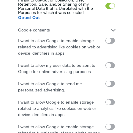
Retention, Sale, and/or Sharing of my
belül. A pénztárgépes emberem pedig azt, hogy 
Personal Data that Is Unrelated with the
Purposes for which it was collected.
az enyém a negyedik kocsma, ami pár héten 
Opted Out
belül bezárt a környéken” – kezdi Gémes Balázs. 
Google consents
„Pannonhalmán a 2000-es években még 22 
kocsma volt, mostanra csak páran maradtunk, és 
I want to allow Google to enable storage
related to advertising like cookies on web or
most már bezártam én is. Nem is értem, mi ez. 
device identifiers in apps.
Jó helyen vagyok, benn a központban, 
kidolgoztam a belem, szívvel-lélekkel csináltam, 
I want to allow my user data to be sent to
Google for online advertising purposes.
szerveztem bulikat, és ez még a Dunántúlon 
belül is egy jó település, még turizmus is van. És 
I want to allow Google to send me
personalized advertising.
mégis.”
I want to allow Google to enable storage
related to analytics like cookies on web or
device identifiers in apps.
I want to allow Google to enable storage
related to functionality of the website or app.