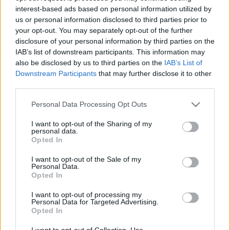
a leginkább érintetteket: mi áll a jelenség 
interest-based ads based on personal information utilized by
háttérében, egyúttal feltérképezték 
us or personal information disclosed to third parties prior to
your opt-out. You may separately opt-out of the further
Magyarország kocsmakultúráját.
disclosure of your personal information by third parties on the
IAB’s list of downstream participants. This information may
A riportból kiderül, hogy a probléma összetett. 
also be disclosed by us to third parties on the
IAB’s List of
Éppúgy van köze nagyobb társadalmi 
Downstream Participants
that may further disclose it to other
third parties.
változásokhoz (elvándorlás, a szociális életünk 
átalakulása), mint a szektort jellemző gazdasági 
Please note that this website/app uses one or more Google
Personal Data Processing Opt Outs
services and may gather and store information including but
nehézségekhez, például a vendéglátásban 
not limited to your visit or usage behaviour. You may click to
I want to opt-out of the Sharing of my
szokásosan alacsony fizetésekhez. Emellett a 
personal data.
grant or deny consent to Google and its third-party tags to
Opted In
kocsmárosok azt mondják: a Covid-járvány 
use your data for below specified purposes in below Google
consent section.
I want to opt-out of the Sale of my
megváltoztatott valamit az emberekben.
Personal Data.
Opted In
I want to opt-out of processing my
Personal Data for Targeted Advertising.
„Múltkor a vodkás üzletkötőm azt mondta, hogy 
Opted In
én vagyok a huszadik a megyében rövid időn 
I want to opt-out of Collection, Use,