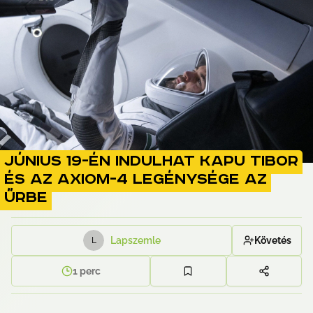
Június 19-én indulhat Kapu Tibor
és az Axiom-4 legénysége az
űrbe
Lapszemle
Követés
L
1
perc