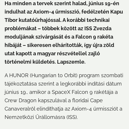
Ha minden a tervek szerint halad, június 19-én 
indulhat az Axiom-4 űrmisszió, fedélzetén Kapu 
Tibor kutatóűrhajóssal. A korábbi technikai 
problémákat – többek között az ISS Zvezda 
moduljának szivárgását és a Falcon 9 rakéta 
hibáját – sikeresen elhárították, így újra zöld 
utat kapott a magyar részvétellel zajló 
történelmi küldetés. Lapszemle.
A HUNOR (Hungarian to Orbit) program szombati 
tájékoztatása szerint a legkorábbi indítási dátum 
június 19., amikor a SpaceX Falcon 9 rakétája a 
Crew Dragon kapszulával a floridai Cape 
Canaveralről elindíthatja az Axiom-4 űrmissziót a 
Nemzetközi Űrállomásra (ISS).