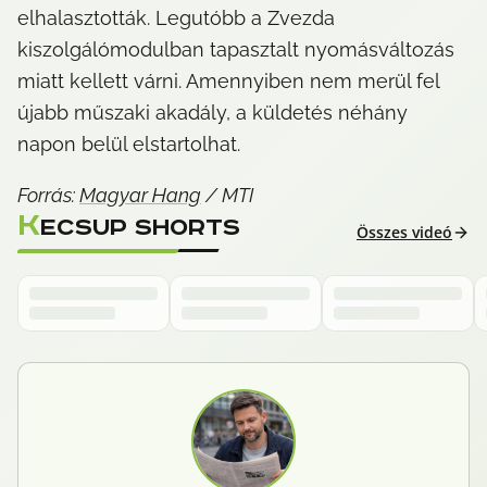
elhalasztották. Legutóbb a Zvezda 
kiszolgálómodulban tapasztalt nyomásváltozás 
miatt kellett várni. Amennyiben nem merül fel 
újabb műszaki akadály, a küldetés néhány 
napon belül elstartolhat.
Forrás: 
Magyar Hang
 / MTI
K
ECSUP SHORTS
Összes videó