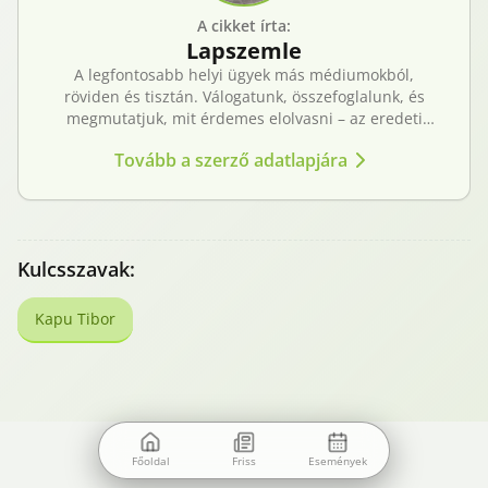
A cikket írta:
Lapszemle
A legfontosabb helyi ügyek más médiumokból,
röviden és tisztán. Válogatunk, összefoglalunk, és
megmutatjuk, mit érdemes elolvasni – az eredeti
forrásokra mutatva. Gyors tájékozódás, egy helyen.
Tovább a szerző adatlapjára
Kulcsszavak:
Kapu Tibor
Főoldal
Friss
Események