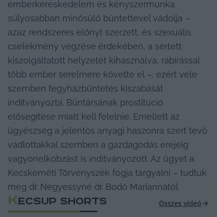
emberkereskedelem és kényszermunka 
súlyosabban minősülő bűntettével vádolja – 
azaz rendszeres előnyt szerzett, és szexuális 
cselekmény végzése érdekében, a sértett 
kiszolgáltatott helyzetét kihasználva, rábírással 
több ember sérelmére követte el –, ezért vele 
szemben fegyházbüntetés kiszabását 
indítványozta. Bűntársának prostitúció 
elősegítése miatt kell felelnie. Emellett az 
ügyészség a jelentős anyagi haszonra szert tevő 
vádlottakkal szemben a gazdagodás erejéig 
vagyonelkobzást is indítványozott. Az ügyet a 
Kecskeméti Törvényszék fogja tárgyalni – tudtuk 
meg dr. Négyessyné dr. Bodó Mariannától.
K
ECSUP SHORTS
Összes videó