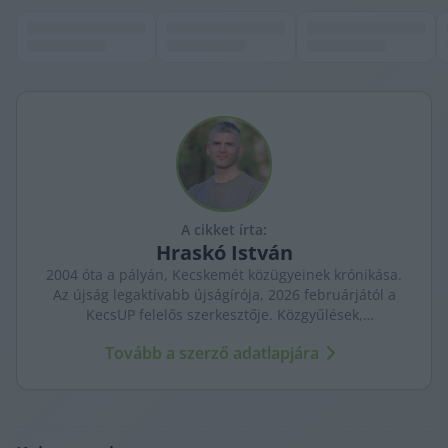
A cikket írta:
Hraskó
István
2004 óta a pályán, Kecskemét közügyeinek krónikása.
Az újság legaktívabb újságírója, 2026 februárjától a
KecsUP felelős szerkesztője. Közgyűlések,
tényfeltárások, emberi sorsok – riportjaiban a város
Tovább a szerző adatlapjára
arca és a háttérben élők történetei egyszerre jelennek
meg.