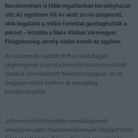
Kecskeméten is több ingatlanban bordélyházat 
vitt. Az egyikben fél év alatt 20 nő dolgozott, 
akik legalább 5 millió forinttal gazdagították a 
párost – közölte a Bács-Kiskun Vármegyei 
Főügyészség, amely vádat emelt az ügyben.
Az elsőrendű vádlott férfi a családtagjai 
segítségével 2012 óta bordélyházként működő 
bárokat üzemeltetett Németországban, az itt 
dolgozó nőket éveken át anyagilag 
kizsákmányolta.
„Internetes hirdetésekben a valóságosnál 
lényegesen jobb munkakörülmények illúzióját keltő 