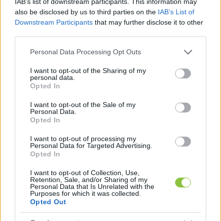
IAB’s list of downstream participants. This information may
sértettekről, majd azokat a szexuális 
also be disclosed by us to third parties on the
IAB’s List of
Downstream Participants
that may further disclose it to other
szolgáltatást kínáló hirdetéssel együtt német 
third parties.
internetes oldalakon regisztrálta. Volt, aki a 
Please note that this website/app uses one or more Google
Personal Data Processing Opt Outs
pénzek átvételében működött közre vagy a 
services and may gather and store information including but
kuncsaftokhoz fuvarozta a prostituáltakat.
not limited to your visit or usage behaviour. You may click to
I want to opt-out of the Sharing of my
personal data.
grant or deny consent to Google and its third-party tags to
Opted In
A sértetteknek a bevételük felét úgynevezett 
use your data for below specified purposes in below Google
consent section.
I want to opt-out of the Sale of my
„leadóként” át kellett adniuk a vádlott vagy 
Personal Data.
valamely családtagja részére. Ezen felül a 
Opted In
hirdetések és az engedélyek díját, továbbá a 
I want to opt-out of processing my
Personal Data for Targeted Advertising.
szállás és ellátás költségét is nekik kellett 
Opted In
állniuk. Volt olyan sértett, aki másfél év alatt 192 
I want to opt-out of Collection, Use,
ezer euro bevételt hozott, amelynek a fele 
Retention, Sale, and/or Sharing of my
Personal Data that Is Unrelated with the
automatikusan a vádlotthoz került. Öt év alatt 
Purposes for which it was collected.
Opted Out
mintegy 35 sértett dolgozott a vádlottnak, aki 
ebből legkevesebb 52 millió forint haszonhoz 