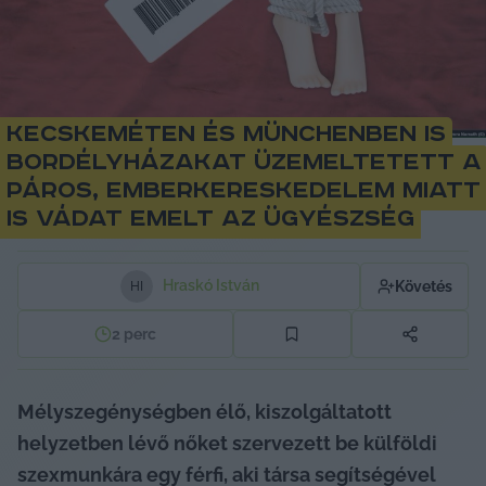
Kecskeméten és Münchenben is
bordélyházakat üzemeltetett a
páros, emberkereskedelem miatt
is vádat emelt az ügyészség
Hraskó István
Követés
H
I
2
perc
Mélyszegénységben élő, kiszolgáltatott 
helyzetben lévő nőket szervezett be külföldi 
szexmunkára egy férfi, aki társa segítségével 