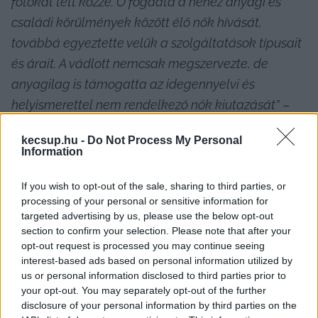
fotókat tett közzé. Ő fogadta a nehéz anyagi és 
családi körülmények között élő nők hívását, 
továbbá egyeztette velük a szolgáltatások típusait 
és árait. A vádlott nemcsak megszervezte, de 
anyagilag is támogatta az idegennyelvi és 
helyismerettel nem rendelkező nők kiutazását”
 – 
nyilatkozta 
dr. Négyessyné dr. Bodó Marianna
kecsup.hu -
Do Not Process My Personal
csoportvezető ügyész, a megyei főügyészség 
Information
sajtószóvivője.
If you wish to opt-out of the sale, sharing to third parties, or
processing of your personal or sensitive information for
targeted advertising by us, please use the below opt-out
section to confirm your selection. Please note that after your
opt-out request is processed you may continue seeing
interest-based ads based on personal information utilized by
us or personal information disclosed to third parties prior to
your opt-out. You may separately opt-out of the further
A férfi családtagjai a napi teendőkben vettek 
disclosure of your personal information by third parties on the
részt. Egyikük erotikus fotókat készített a 