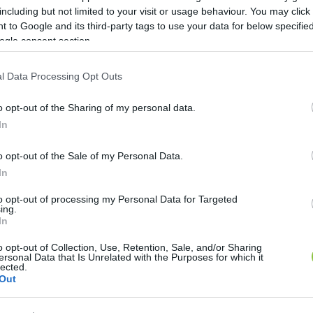
including but not limited to your visit or usage behaviour. You may click 
 to Google and its third-party tags to use your data for below specifi
ogle consent section.
l Data Processing Opt Outs
 beteszi a lábát, az a miénk”
o opt-out of the Sharing of my personal data.
In
1
perc
o opt-out of the Sale of my Personal Data.
In
oroszok és az ukránok egy nép. Ebben az értelemben
to opt-out of processing my Personal Data for Targeted
katona beteszi a lábát, az a miénk” – mondta Vlagyimi
ing.
In
duza című emigráns orosz lap szerint. Lapszemle.
o opt-out of Collection, Use, Retention, Sale, and/or Sharing
ersonal Data that Is Unrelated with the Purposes for which it
 válaszolt, hogy a orosz hadsereg milyen messzire ha
lected.
Out
régiókon – írja cikkében a 
24.hu
 a Meduza közlése ala