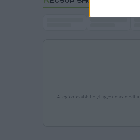
K
ECSUP SHORTS
A legfontosabb helyi ügyek más médiumo