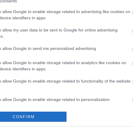
consents
o allow Google to enable storage related to advertising like cookies on
orosz hadsereg elfoglalhatja Szumi városát, annak a tö
evice identifiers in apps.
on létre, miután az ukrán csapatok tavaly nyáron meg
o allow my user data to be sent to Google for online advertising
s.
to allow Google to send me personalized advertising.
o allow Google to enable storage related to analytics like cookies on
evice identifiers in apps.
o allow Google to enable storage related to functionality of the website
gyunk biztonsági zónát létrehozni a határ mentén”
 – fog
 ki sem zárja ennek lehetőségét.
o allow Google to enable storage related to personalization.
yilvános szerepléséről pénteken az MTI is beszámolt, 
o allow Google to enable storage related to security, including
t hangsúlyozták, hogy Oroszország nem törekszik Ukra
CONFIRM
cation functionality and fraud prevention, and other user protection.
je
 „a terepen kialakult realitást”
.