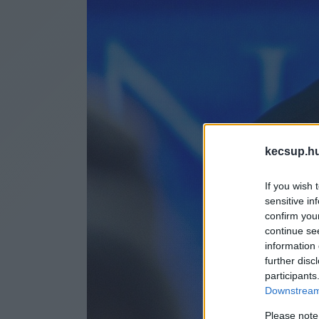
kecsup.h
If you wish 
sensitive in
confirm you
continue se
information 
further disc
participants
Downstream 
Please note