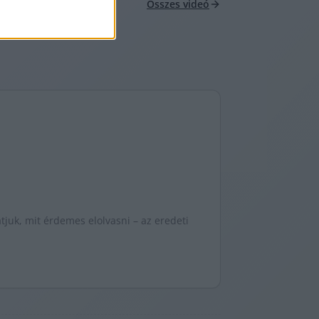
Összes videó
juk, mit érdemes elolvasni – az eredeti