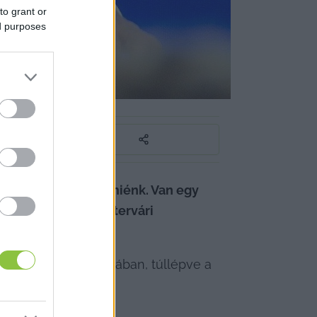
to grant or
ed purposes
 egész Ukrajna a miénk. Van egy 
r Putyin a Szentpétervári 
ladhat előre Ukrajnában, túllépve a 
pján.