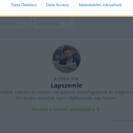
Data Deletion
Data Access
Adatvédelmi irányelvek
A cikket írta:
Lapszemle
kból, röviden és tisztán. Válogatunk, összefoglalunk, és megmutat
forrásokra mutatva. Gyors tájékozódás, egy helyen.
Tovább a szerző adatlapjára