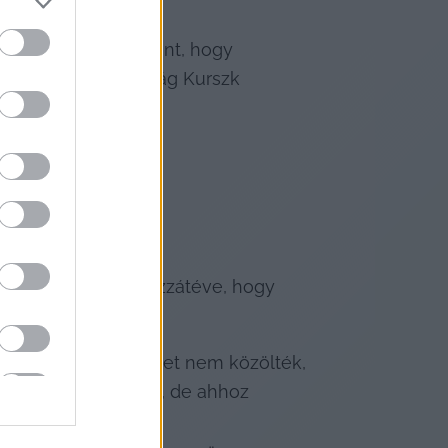
rekvésnek a részeként, hogy 
szállták Oroszország Kurszk 
almazott Putyin, hozzátéve, hogy 
ők a fenti részleteket nem közölték, 
jna kapitulációjára, de ahhoz 