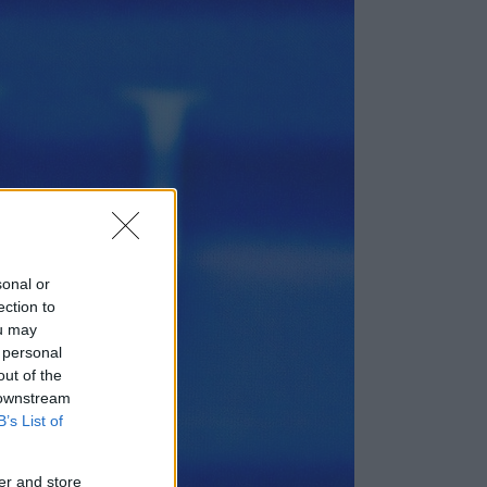
sonal or
ection to
ou may
 personal
out of the
 downstream
B’s List of
er and store