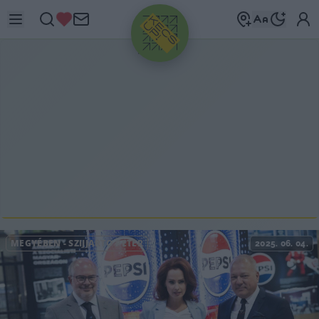
HIRDETÉS
MEGYÉBEN
-
SZÍJJÁRTÓ PÉTER
2025. 06. 04.