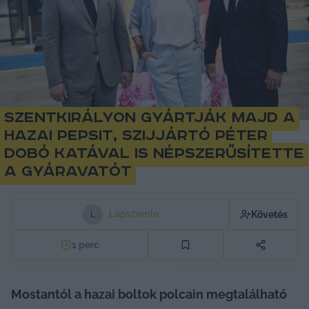
Szentkirályon gyártják majd a
hazai Pepsit, Szijjártó Péter
Dobó Katával is népszerűsítette
a gyáravatót
Lapszemle
Követés
L
1
perc
Mostantól a hazai boltok polcain megtalálható 