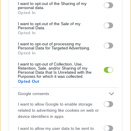
not limited to your visit or usage behaviour. You may click to
I want to opt-out of the Sharing of my
personal data.
grant or deny consent to Google and its third-party tags to
Opted In
„(…) innentől kezdve a Magyarországon 
use your data for below specified purposes in below Google
consent section.
elfogyasztott Pepsi termékeket nem valahonnan 
I want to opt-out of the Sale of my
Personal Data.
külföldről kell importálni, hanem a hazai boltok 
Opted In
polcain megtalálható italokat itt, helyben fogják 
I want to opt-out of processing my
gyártani a Szentkirályi gyárában. Import helyett 
Personal Data for Targeted Advertising.
Opted In
tehát gyakorlatilag saját termelés”
 – posztolta 
I want to opt-out of Collection, Use,
Szijjártó. A külügyminiszter Facebook-oldalán 
Retention, Sale, and/or Sharing of my
Personal Data that Is Unrelated with the
megosztott fotókból kiderült, hogy az 
Purposes for which it was collected.
Opted Out
eseményen 
Dobó Kata
 színésznő is megjelent.
Google consents
I want to allow Google to enable storage
related to advertising like cookies on web or
device identifiers in apps.
I want to allow my user data to be sent to