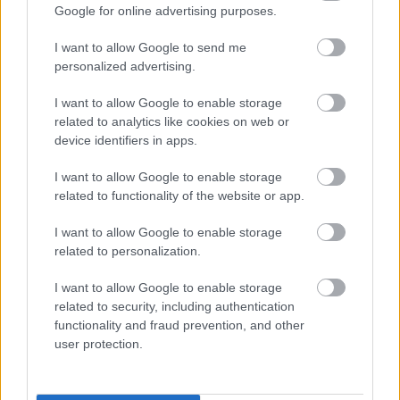
Ő volt az ikonikus 1998-as reklámfilm arca, 
Google for online advertising purposes.
akkoriban tört be a Miniszter félrelép című 
I want to allow Google to send me
filmmel, amelyet
 Koltai Róbert
 és 
Kern András
personalized advertising.
rendezett, és amelynek 
Andy Vajna
 volt a 
I want to allow Google to enable storage
producere (akivel aztán sokáig együtt is élt). A 
related to analytics like cookies on web or
reklámban Dobó Kata egy esős éjszakán azzal 
device identifiers in apps.
csöngetett be az akkor népszerű sorozatból, a 
I want to allow Google to enable storage
Família Kft.-ből ismert 
Spáh Dávidhoz
, hogy 
related to functionality of the website or app.
„Szia! Kata vagyok. Van még egy Pepsid?”
I want to allow Google to enable storage
related to personalization.
I want to allow Google to enable storage
related to security, including authentication
functionality and fraud prevention, and other
user protection.