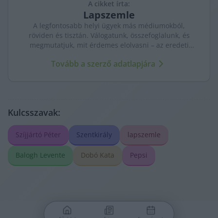
A cikket írta:
Lapszemle
A legfontosabb helyi ügyek más médiumokból,
röviden és tisztán. Válogatunk, összefoglalunk, és
megmutatjuk, mit érdemes elolvasni – az eredeti
forrásokra mutatva. Gyors tájékozódás, egy helyen.
Tovább a szerző adatlapjára
Kulcsszavak:
Szíjjártó Péter
Szentkirály
lapszemle
Balogh Levente
Dobó Kata
Pepsi