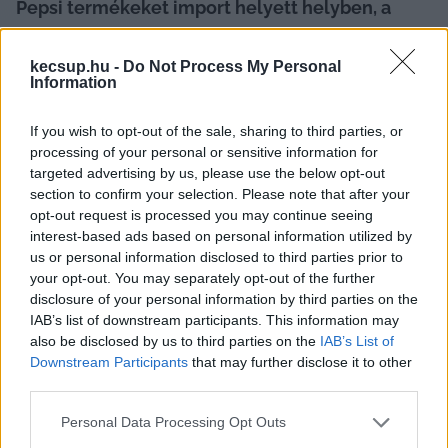
Pepsi termékeket import helyett helyben, a 
Szentkirályi gyárában fogják gyártani – 
jelentette be kedden Szijjártó Péter 
kecsup.hu -
Do Not Process My Personal
Information
külgazdasági és külügyminiszter. Az állam 3,8 
milliárd forint támogatással járult hozzá a 
If you wish to opt-out of the sale, sharing to third parties, or
nagyjából 11 milliárd forint értékű fejlesztési 
processing of your personal or sensitive information for
targeted advertising by us, please use the below opt-out
programhoz. Az nem derült ki, ez hány 
section to confirm your selection. Please note that after your
munkahelyet teremt.
opt-out request is processed you may continue seeing
interest-based ads based on personal information utilized by
A 
Telex
 az MTI beszámolóját idézi, eszerint a 
us or personal information disclosed to third parties prior to
your opt-out. You may separately opt-out of the further
miniszter kedden a Szentkirályi Magyarország 
disclosure of your personal information by third parties on the
Kft. gyáravató ünnepségén vett részt. Elmondta, 
IAB’s list of downstream participants. This information may
also be disclosed by us to third parties on the
IAB’s List of
a 2021-ben indult beruházásnak köszönhetően 
Downstream Participants
that may further disclose it to other
jelentősen bővült a vállalat palackozó 
third parties.
kapacitása.
Please note that this website/app uses one or more Google
Personal Data Processing Opt Outs
services and may gather and store information including but