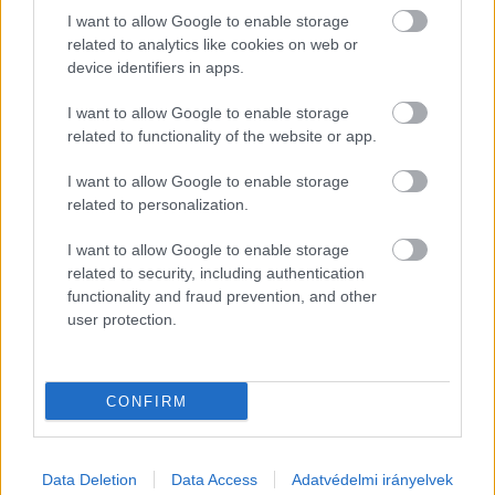
I want to allow Google to enable storage
related to analytics like cookies on web or
device identifiers in apps.
I want to allow Google to enable storage
A kerékpárút a Versenyképes Közép-
related to functionality of the website or app.
Magyarország Operatív Program (VEKOP) 
I want to allow Google to enable storage
keretén belül az Európai Unió Európai 
related to personalization.
Strukturális és Beruházási Alapok 1,153 milliárd 
forintos, 100 százalékos támogatásával valósult 
I want to allow Google to enable storage
related to security, including authentication
meg. A projekt illeszkedett a Pest Megyei 
functionality and fraud prevention, and other
Területfejlesztési Program valamennyi 
user protection.
programcsomagjához.
Kecskemét-Katonatelepről már jó ideje volt 
CONFIRM
kerékpárút Nagykőrösre, ám ezt alaposan 
érintették a 441-es főút felújítási munkálatai. A 
Data Deletion
Data Access
Adatvédelmi irányelvek
főutat a 445-ös északi elkerülőtől (a Metro 