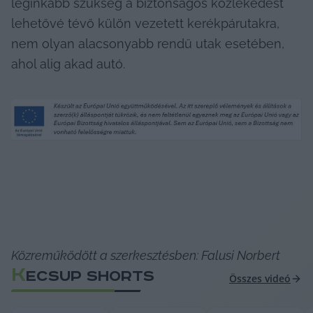
leginkább szükség a biztonságos közlekedést 
lehetővé tévő külön vezetett kerékpárutakra, 
nem olyan alacsonyabb rendű utak esetében, 
ahol alig akad autó.
Közreműködött a szerkesztésben: Falusi Norbert
K
ECSUP SHORTS
Összes videó