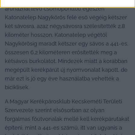
áruháznál lévő csomóponttól) egészen 
Katonatelep Nagykőrös felé eső végéig kétszer 
két sávosra, azaz négysávosra szélesítették 2,8 
kilométer hosszon. Katonatelep végétől 
Nagykőrösig maradt kétszer egy sávos a 441-es, 
összesen 6,2 kilométeren erősítették meg a 
kétsávos burkolatot. Mindezek miatt a korábban 
megépült kerékpárút új nyomvonalat kapott, de 
már ezt is jó egy éve használatba vehették a 
biciklisek.
A Magyar Kerékpárosklub Kecskeméti Területi 
Szervezete szerint elsősorban az olyan 
forgalmas főútvonalak mellé kell kerékpárutakat 
építeni, mint a 441-es számú, itt van ugyanis a 