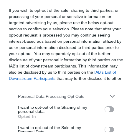
lehetőségeinek szélesítése ezért fontos 
If you wish to opt-out of the sale, sharing to third parties, or
szempont volt a beruházásnál, de indokolta a 
processing of your personal or sensitive information for
közlekedésbiztonság javítása, a térség turisztikai 
targeted advertising by us, please use the below opt-out
section to confirm your selection. Please note that after your
felfedezése és az egészségmegőrzés is.
opt-out request is processed you may continue seeing
interest-based ads based on personal information utilized by
A fejlesztések hatására az ingázók utazási 
us or personal information disclosed to third parties prior to
lehetőségei kibővülnek, munkahelyüket akár 
your opt-out. You may separately opt-out of the further
disclosure of your personal information by third parties on the
biciklivel is megközelíthetik. A beruházás 
IAB’s list of downstream participants. This information may
nyomvonala mentén a három érintett 
also be disclosed by us to third parties on the
IAB’s List of
településen több gazdasági üzem és vállalkozás 
Downstream Participants
that may further disclose it to other
third parties.
található.
Please note that this website/app uses one or more Google
Personal Data Processing Opt Outs
Az útvonal kiépítése mellett közlekedési 
services and may gather and store information including but
not limited to your visit or usage behaviour. You may click to
I want to opt-out of the Sharing of my
táblákat is kihelyeztek.
personal data.
grant or deny consent to Google and its third-party tags to
Opted In
use your data for below specified purposes in below Google
consent section.
I want to opt-out of the Sale of my
Personal Data.