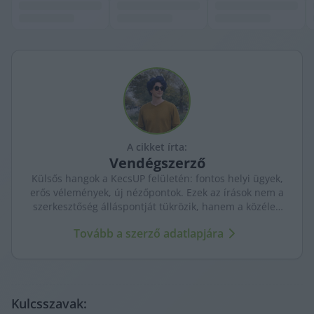
A cikket írta:
Vendégszerző
Külsős hangok a KecsUP felületén: fontos helyi ügyek,
erős vélemények, új nézőpontok. Ezek az írások nem a
szerkesztőség álláspontját tükrözik, hanem a közéleti
párbeszédet bővítik.
Tovább a szerző adatlapjára
Kulcsszavak: