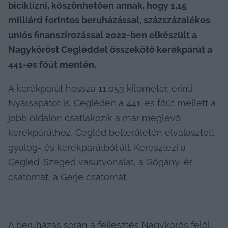
biciklizni, köszönhetően annak, hogy 1,15 
milliárd forintos beruházással, százszázalékos 
uniós finanszírozással 2022-ben elkészült a 
Nagykőröst Cegléddel összekötő kerékpárút a 
441-es főút mentén.
A kerékpárút hossza 11,053 kilométer, érinti 
Nyársapátot is. Cegléden a 441-es főút mellett a 
jobb oldalon csatlakozik a már meglévő 
kerékpárúthoz, Cegléd belterületén elválasztott 
gyalog- és kerékpárútból áll. Keresztezi a 
Cegléd-Szeged vasútvonalat, a Gógány-ér 
csatornát, a Gerje csatornát.
A beruházás során a fejlesztés Nagykőrös felől 