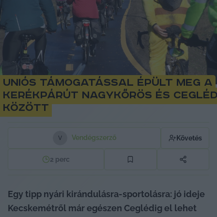
Uniós támogatással épült meg a
kerékpárút Nagykőrös és Ceglé
között
Vendégszerző
Követés
V
2
perc
Egy tipp nyári kirándulásra-sportolásra: jó ideje 
Kecskemétről már egészen Ceglédig el lehet 