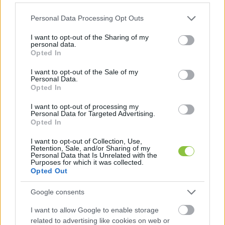
Please note that this website/app uses one or more Google
Personal Data Processing Opt Outs
A fejlett civil társadalom, az erős és független 
services and may gather and store information including but
not limited to your visit or usage behaviour. You may click to
I want to opt-out of the Sharing of my
civil szervezetek elősegítik az állampolgári 
personal data.
grant or deny consent to Google and its third-party tags to
Opted In
részvételt, és széleskörű képviseletet 
use your data for below specified purposes in below Google
biztosítanak az embereknek. Ez a demokráciát 
consent section.
I want to opt-out of the Sale of my
Personal Data.
erősebbé és ellenállóbbá teszi. A független, 
Opted In
önrendelkező közösségek képesek ellenállni a 
I want to opt-out of processing my
radikalizálódás, a szélsőségesség, az 
Personal Data for Targeted Advertising.
Opted In
antiszemitizmus, az idegengyűlölet, a homofóbia 
és az intolerancia, illetve általában a gyűlölet 
I want to opt-out of Collection, Use,
Retention, Sale, and/or Sharing of my
megnyilvánulásaival szemben. Az európai 
Personal Data that Is Unrelated with the
Purposes for which it was collected.
értékek védelme érdekében tehát 
Opted Out
kulcsfontosságú a vidéki civil szektor 
Google consents
kapacitásfejlesztése.
I want to allow Google to enable storage
related to advertising like cookies on web or