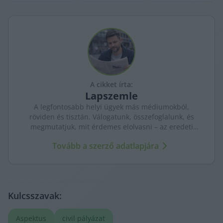
A cikket írta:
Lapszemle
A legfontosabb helyi ügyek más médiumokból,
röviden és tisztán. Válogatunk, összefoglalunk, és
megmutatjuk, mit érdemes elolvasni – az eredeti
forrásokra mutatva. Gyors tájékozódás, egy helyen.
Tovább a szerző adatlapjára
Kulcsszavak:
Aspektus
civil pályázat