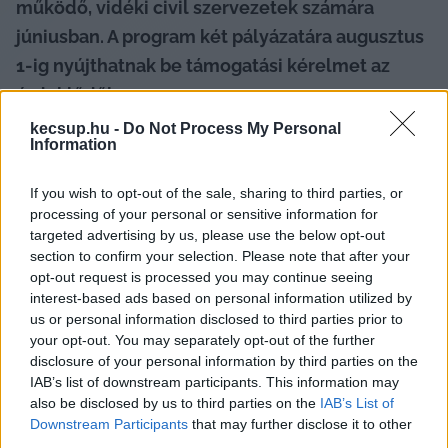
működő, vidéki civil szervezetek számára 
júniusban. A program két pályázatára augusztus 
1-ig nyújthatnak be támogatási kérelmet az 
érdeklődők.
kecsup.hu -
Do Not Process My Personal
A pályázatok átfogó célja, hogy hozzájáruljon a 
Information
vidéki civil szervezetek megerősödéséhez és 
If you wish to opt-out of the sale, sharing to third parties, or
hosszú távú fenntarthatóságához egy olyan 
processing of your personal or sensitive information for
társadalmi-politikai környezetben, ahol a civil 
targeted advertising by us, please use the below opt-out
szféra működési feltételei folyamatosan 
section to confirm your selection. Please note that after your
opt-out request is processed you may continue seeing
romlanak. A pályázat lehetőséget biztosít a 
interest-based ads based on personal information utilized by
vidéki, közepes méretű szervezeteknek a stabil, 
us or personal information disclosed to third parties prior to
your opt-out. You may separately opt-out of the further
kiszámítható, tervezett növekedésre, hogy a 
disclosure of your personal information by third parties on the
demokrácia függetlenebb, stabilabb és aktívabb 
IAB’s list of downstream participants. This information may
szereplőivé váljanak.
also be disclosed by us to third parties on the
IAB’s List of
Downstream Participants
that may further disclose it to other
third parties.