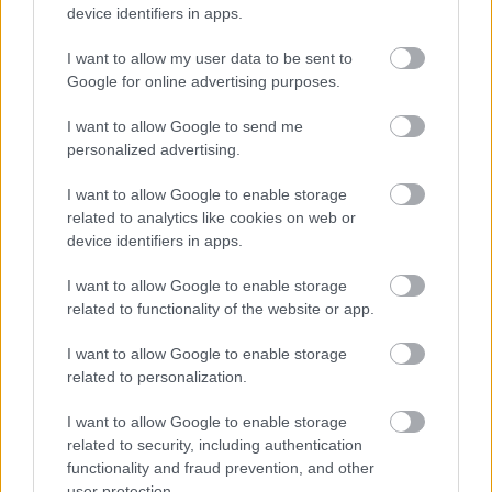
device identifiers in apps.
I want to allow my user data to be sent to
Google for online advertising purposes.
I want to allow Google to send me
Az elmúlt hetekben országszerte több 
personalized advertising.
tájékoztatón mutatták be a programot a pályázat 
I want to allow Google to enable storage
kiírói, akik július 21-én Kérdések és válaszok 
related to analytics like cookies on web or
órája címen online eseményt is szerveznek az 
device identifiers in apps.
érdeklődőknek.
I want to allow Google to enable storage
related to functionality of the website or app.
Bővebb információ és pályázati kiírás
Aspektus+ Q&A – Kérdések és válaszok órája 
I want to allow Google to enable storage
related to personalization.
esemény ITT
 Aspektus+ Hatókör:

I want to allow Google to enable storage
related to security, including authentication
https://palyazat.aspektus.hu/hatokor/
functionality and fraud prevention, and other
 Aspektus+ Helyben ható:

user protection.