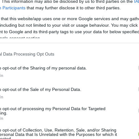
zűri ki; valamint adminisztratív dolgozókat, akik irod
. This information may also be disclosed by us to third parties on the
IA
Participants
that may further disclose it to other third parties.
 that this website/app uses one or more Google services and may gath
ésének köszönhetően egyre több IT és automatizálási 
including but not limited to your visit or usage behaviour. You may click 
 to Google and its third-party tags to use your data for below specifi
ntartók és robottechnikusok is kulcsszerepet játszan
ogle consent section.
l Data Processing Opt Outs
ezés és juttatások
o opt-out of the Sharing of my personal data.
In
HIRDETÉS
o opt-out of the Sale of my Personal Data.
In
to opt-out of processing my Personal Data for Targeted
ing.
In
o opt-out of Collection, Use, Retention, Sale, and/or Sharing
ersonal Data that Is Unrelated with the Purposes for which it
lected.