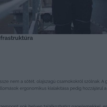
frastruktúra
sze nem a sötét, olajszagú csarnokokról szólnak. A g
llomások ergonomikus kialakítása pedig hozzájárul 
szempont: sok helyen találkozhatsz napelemekkel, en