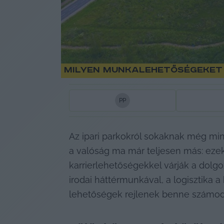
Milyen munkalehetőségeket 
P
P
Az ipari parkokról sokaknak még mi
a valóság ma már teljesen más: ezek
karrierlehetőségekkel várják a dolgoz
irodai háttérmunkával, a logisztika a
lehetőségek rejlenek benne számod