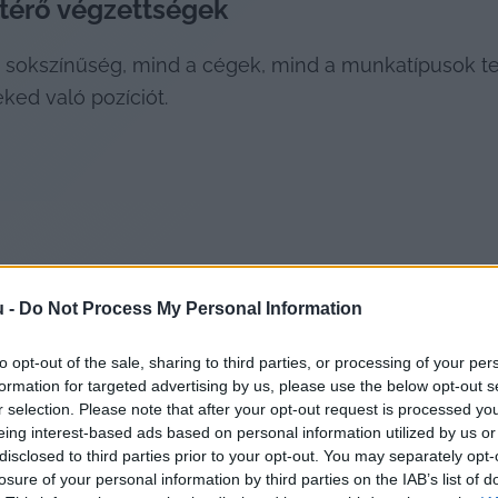
térő végzettségek
sokszínűség, mind a cégek, mind a munkatípusok terén
eked való pozíciót.
u -
Do Not Process My Personal Information
ldául a gépkezelő, aki automatizált berendezéseket fe
to opt-out of the sale, sharing to third parties, or processing of your per
, akinek felelőssége a biztonságos anyagmozgatás. Ez
formation for targeted advertising by us, please use the below opt-out s
r selection. Please note that after your opt-out request is processed y
yújtanak.
eing interest-based ads based on personal information utilized by us or
disclosed to third parties prior to your opt-out. You may separately opt-
k műszaki rajzolót, aki gyártási terveket készít; mérnö
losure of your personal information by third parties on the IAB’s list of