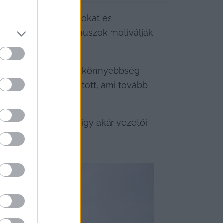
a különféle pótlékokat és 
jesítményalapú bónuszok motiválják 
 biztosít, ami nagy könnyebbség 
étkezés is biztosított, ami tovább 
ehetőségeket is, így akár vezetői 