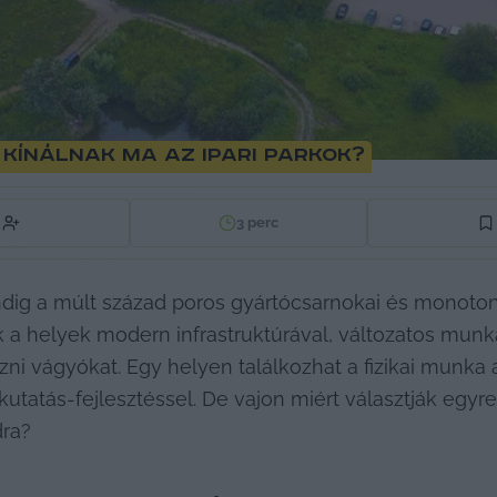
kínálnak ma az ipari parkok?
3
perc
ndig a múlt század poros gyártócsarnokai és monoton
 a helyek modern infrastruktúrával, változatos munkak
ni vágyókat. Egy helyen találkozhat a fizikai munka a 
 kutatás-fejlesztéssel. De vajon miért választják egyr
ra?