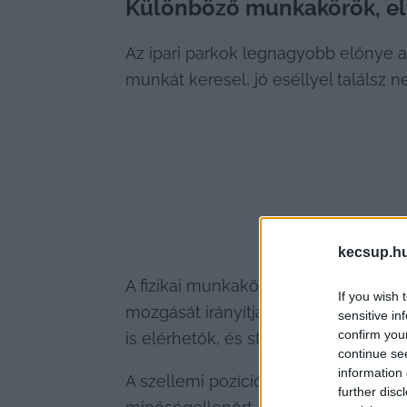
Különböző munkakörök, el
Az ipari parkok legnagyobb előnye a 
munkát keresel, jó eséllyel találsz n
kecsup.h
A fizikai munkakörök közé tartozik pé
If you wish 
mozgását irányítja; vagy a targoncás
sensitive in
confirm you
is elérhetők, és stabil megélhetést n
continue se
information 
A szellemi pozíciók között találhatun
further disc