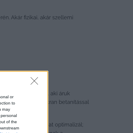
. Akár fizikai, akár szellemi 
lügyel; a raktáros, aki áruk 
sonal or
ek a pozíciók gyakran betanítással 
ection to
ou may
 personal
out of the
köt, aki folyamatokat optimalizál; 
 downstream