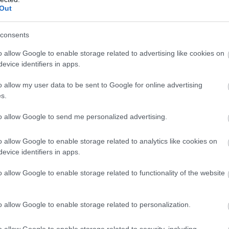
Out
rsenyképesebbek, különösen, ha figyelembe vesszük 
end gyakran jelentős műszakpótlékkal jár, míg a tel
consents
ágra.
o allow Google to enable storage related to advertising like cookies on
evice identifiers in apps.
ó ingyenes vagy erősen támogatott céges buszjáratot
o allow my user data to be sent to Google for online advertising
ekednek. A legtöbb helyen a munkaruha és a helyszíni 
s.
to allow Google to send me personalized advertising.
kran ajánlanak belső képzéseket és továbbtanulási l
ül.
o allow Google to enable storage related to analytics like cookies on
evice identifiers in apps.
o allow Google to enable storage related to functionality of the website
o allow Google to enable storage related to personalization.
o allow Google to enable storage related to security, including