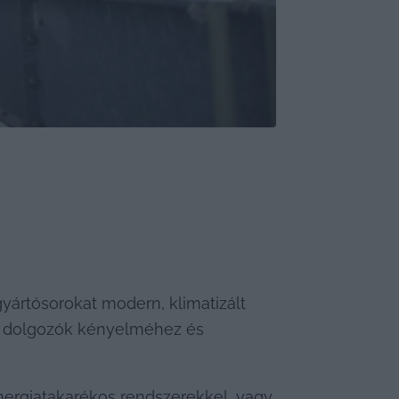
yártósorokat modern, klimatizált 
a dolgozók kényelméhez és 
ergiatakarékos rendszerekkel, vagy 