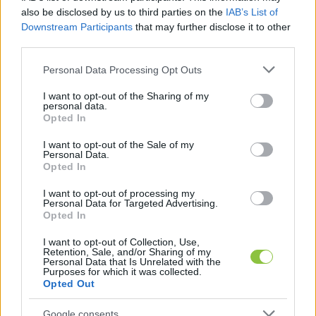
also be disclosed by us to third parties on the
IAB’s List of
Downstream Participants
that may further disclose it to other
third parties.
Please note that this website/app uses one or more Google
Personal Data Processing Opt Outs
services and may gather and store information including but
not limited to your visit or usage behaviour. You may click to
I want to opt-out of the Sharing of my
personal data.
grant or deny consent to Google and its third-party tags to
Opted In
use your data for below specified purposes in below Google
consent section.
I want to opt-out of the Sale of my
Personal Data.
Opted In
I want to opt-out of processing my
Personal Data for Targeted Advertising.
Opted In
Fotó: Szentirmay Tamás (Lcafe)
I want to opt-out of Collection, Use,
Retention, Sale, and/or Sharing of my
Personal Data that Is Unrelated with the
A lakiteleki helyszínre az Alpárfesztet szervező 
Purposes for which it was collected.
Opted Out
ismerőse hívta fel Bodnár Tibor figyelmét 
néhány évvel ezelőtt. „
Korábban Cegléden 
Google consents