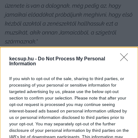
üzenete is van a dolognak, még pedig az, hogy 
jamaikai előadókat próbáljunk meghívni, hogy első 
kézből azoktól a zenészektől hallhassuk ezt a 
muzsikát, akik onnan Jamaicából, a szigetről 
származnak.
”
kecsup.hu -
Do Not Process My Personal
Information
Ezúttal két jamaicai előadó érkezett a fesztiválra: 
If you wish to opt-out of the sale, sharing to third parties, or
szerdán Natty King, csütörtökön pedig Micah 
processing of your personal or sensitive information for
Shamaiah lépett színpadra. Rajtuk kívül az 
targeted advertising by us, please use the below opt-out
Angliából érkező Macka B énekesnek is jamaicai 
section to confirm your selection. Please note that after your
opt-out request is processed you may continue seeing
gyökerei vannak.
interest-based ads based on personal information utilized by
us or personal information disclosed to third parties prior to
your opt-out. You may separately opt-out of the further
disclosure of your personal information by third parties on the
IAB’s list of downstream participants. This information may