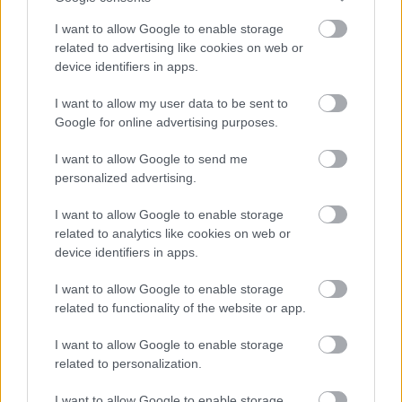
voltunk, nagyon sajnáljuk, hogy onnan el kellett 
I want to allow Google to enable storage
jönnünk, de a Covid nagyon megzilálta a 
related to advertising like cookies on web or
device identifiers in apps.
fesztiválunkat. Ott egy nagyobb helyszínünk volt, 
de ha ott próbáltuk volna újra megrendezni az 
I want to allow my user data to be sent to
éppen visszatérő vendégekkel, akkor nagy 
Google for online advertising purposes.
területen elveszett volna a fele annyi ember. Ebben 
I want to allow Google to send me
a térben, a mostani közönség, ami épül és bővül, 
personalized advertising.
amiben sok munkánk van, kellemes közeget, 
I want to allow Google to enable storage
kellemes tömeget képez
” – hangsúlyozta a 
related to analytics like cookies on web or
főszervező.
device identifiers in apps.
I want to allow Google to enable storage
A 
fesztivált
 látogatók alapvetően magyarországi 
related to functionality of the website or app.
településekről jönnek, de nem ritka a 
I want to allow Google to enable storage
szomszédos országok magyarlakta területeiről 
related to personalization.
érkező vendég sem.
I want to allow Google to enable storage