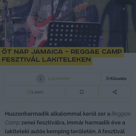
Öt nap Jamaica – Reggae Camp
Fesztivál Lakiteleken
Lapszemle
Követés
L
2
perc
Huszonharmadik alkalommal kerül sor a 
Reggae 
Camp
 zenei fesztiválra, immár harmadik éve a 
lakiteleki autós kemping területén. A fesztivál 