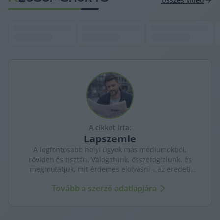
Összes videó
A cikket írta:
Lapszemle
A legfontosabb helyi ügyek más médiumokból,
röviden és tisztán. Válogatunk, összefoglalunk, és
megmutatjuk, mit érdemes elolvasni – az eredeti
forrásokra mutatva. Gyors tájékozódás, egy helyen.
Tovább a szerző adatlapjára