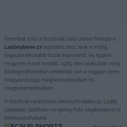
Szombat este a fesztivált záró utolsó fellépő a 
Ladánybene 27
 együttes lesz, akik a műfaj 
legautentikusabb hazai képviselői, és éppen 
negyven évvel ezelőtt, 1985-ben alakultak meg. 
Elidegeníthetetlen érdemük van a reggae-zene 
magyarországi meghonosításában és 
megismertetésében.
A fesztivál varázslatos atmoszférájába az 
Lcafe 
cikkében
 található rengeteg fotó segítségével is 
belekóstolhatunk.
K
ECSUP SHORTS