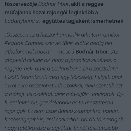
főszervezője 
Bodnár Tibor
, akit a reggae 
műfajának hazai rajongói leginkább a 
Ladánybene 27
 együttes tagjaként ismerhetnek.
„
Összesen ez a huszonharmadik alkalom, amikor 
Reggae Campet szerveztünk, előtte pedig hét 
alkalommal tábort
” – meséli 
Bodnár Tibor
. „
Az 
alapvető célunk az, hogy a jamaikai zenének, a 
reggae-nek, amit a Ladánybene 27 a zászlajára 
tűzött, teremtsünk meg egy közösségi helyet, ahol 
évről évre összejöhetünk azokkal, akik szeretik ezt 
a műfajt, és azokkal, akik műveljük: zenekarok, Dj-
k, szelektorok, gondolkodók és természetesen 
rajongók. Ez nem csak ünnep számunkra, hanem 
közösségépítő is, ami családias, baráti társaságok 
nagy találkozása is egyúttal. Ennél részletesebb 