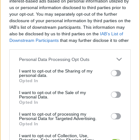
interest-based ads based on personal information utilized by
bevezetését. A pénzügyminiszter elmondása 
us or personal information disclosed to third parties prior to
your opt-out. You may separately opt-out of the further
szerint immár több kereskedelmi tárgyalás a 
disclosure of your personal information by third parties on the
végső szakaszban tart, és hamarosan 
IAB’s list of downstream participants. This information may
also be disclosed by us to third parties on the
IAB’s List of
megállapodásokról is várhatók bejelentések. 
Downstream Participants
that may further disclose it to other
Hangsúlyozta ugyanakkor, hogy az egyeztetések 
third parties.
homlokterében az a 18 kereskedelmi partner áll, 
Please note that this website/app uses one or more Google
Personal Data Processing Opt Outs
amely az Egyesült Államok külkereskedelmi 
services and may gather and store information including but
hiányának 95 százalékáért felelős.

not limited to your visit or usage behaviour. You may click to
I want to opt-out of the Sharing of my
personal data.
grant or deny consent to Google and its third-party tags to
 Ez egyébként több mint 1200 milliárd dollár – 
Opted In
use your data for below specified purposes in below Google
ennyivel haladta meg az árubehozatal értéke a 
consent section.
I want to opt-out of the Sale of my
Personal Data.
külföldön értékesített áruk értékét.
Opted In
I want to opt-out of processing my
Personal Data for Targeted Advertising.
Opted In
A megemelkedő vámtarifák kapcsán 
I want to opt-out of Collection, Use,
természetesen az Európai Unió is érintett. 