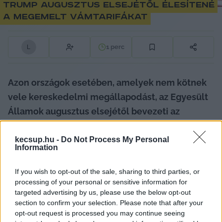
Trump augusztus elsejétől élesítené
a megemelt vámtarifákat
1
perc
L
Azon országok esetében, amelyek nem kötnek 
vele kereskedelmi megállapodást, az Egyesült 
Államok augusztus elsejétől bevezeti az 
áprilisban bejelentett vámokat. 
Scott Bessent
amerikai pénzügyminiszter egyúttal 
kecsup.hu -
Do Not Process My Personal
Information
bejelentette azt is, hogy Trump elnök a 
következő napokban tájékoztató levelet küld 
If you wish to opt-out of the sale, sharing to third parties, or
erről a kereskedelmi partnerországoknak.
processing of your personal or sensitive information for
targeted advertising by us, please use the below opt-out
section to confirm your selection. Please note that after your
Az amerikai elnök eredetileg július 9-ig adott 
opt-out request is processed you may continue seeing
határidőt, és függesztette fel 90 napra a vámok 