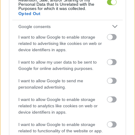
Retention, Sale, and/or Sharing of my
Personal Data that Is Unrelated with the
Sajtóinformációk szerint az EU hajlandónak 
Purposes for which it was collected.
Opted Out
mutatkozik elfogadni egy európai termékekre 
vonatkozó 10%-os amerikai vámot, ugyanakkor 
Google consents
bizonyos termékkörök esetében (gyógyszerek, 
I want to allow Google to enable storage
alkohol, félvezetők) ennél alacsonyabb vámokat 
related to advertising like cookies on web or
szeretnének elérni. Erre válaszul Trump 17 
device identifiers in apps.
százalékos vámokat helyezett kilátásba az EU-
I want to allow my user data to be sent to
ból származó mezőgazdasági és élelmiszeripari 
Google for online advertising purposes.
termékekre.
I want to allow Google to send me
personalized advertising.
I want to allow Google to enable storage
related to analytics like cookies on web or
device identifiers in apps.
I want to allow Google to enable storage
A 
Telex egy podcast-adásában
 pár nappal 
related to functionality of the website or app.