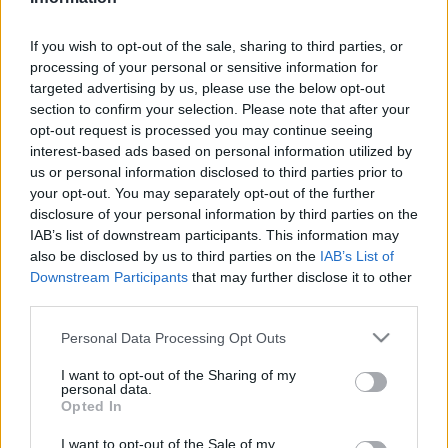
If you wish to opt-out of the sale, sharing to third parties, or
processing of your personal or sensitive information for
targeted advertising by us, please use the below opt-out
section to confirm your selection. Please note that after your
opt-out request is processed you may continue seeing
Családi tragédia Kunfehértón:
interest-based ads based on personal information utilized by
us or personal information disclosed to third parties prior to
feleségével, majd magával is végzett
your opt-out. You may separately opt-out of the further
disclosure of your personal information by third parties on the
IAB’s list of downstream participants. This information may
1
perc
H
I
also be disclosed by us to third parties on the
IAB’s List of
Downstream Participants
that may further disclose it to other
third parties.
Megölte feleségét, majd magával is végzett egy 
Please note that this website/app uses one or more Google
idős férfi Kunfehértón – közölte hétfőn reggel a 
Personal Data Processing Opt Outs
services and may gather and store information including but
Bács-Kiskun Vármegyei Rendőr-főkapitányság.
not limited to your visit or usage behaviour. You may click to
I want to opt-out of the Sharing of my
personal data.
grant or deny consent to Google and its third-party tags to
Opted In
„A jelenlegi adataink szerint augusztus 10-én 18 óra 
use your data for below specified purposes in below Google
consent section.
22 perc körül kunfehértói otthonukban megölte 
I want to opt-out of the Sale of my