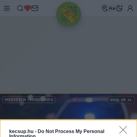
HIRDETÉS
MEGYÉBEN
-
RENDŐRSÉG
2025. 08. 11.
kecsup.hu -
Do Not Process My Personal
Information