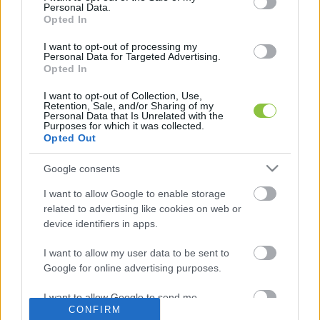
Personal Data.
feleségét egy 78 éves férfi, aki ezt követően végzett 
Opted In
önmagával is”
 – ezt a rövidhírt 
adta ki
 az esetről a 
I want to opt-out of processing my
rendőrség, hozzátéve: az ügyben emberölés 
Personal Data for Targeted Advertising.
Opted In
miatt indított büntetőeljárást a Bács-Kiskun 
I want to opt-out of Collection, Use,
Vármegyei Rendőr-főkapitányság.
Retention, Sale, and/or Sharing of my
Personal Data that Is Unrelated with the
Purposes for which it was collected.
Opted Out
K
ECSUP SHORTS
Google consents
Összes videó
I want to allow Google to enable storage
related to advertising like cookies on web or
device identifiers in apps.
I want to allow my user data to be sent to
Google for online advertising purposes.
I want to allow Google to send me
CONFIRM
personalized advertising.