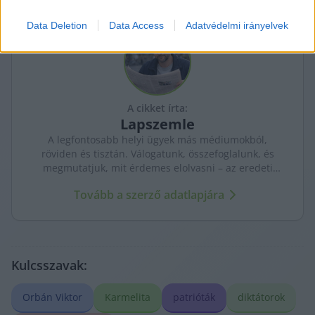
Data Deletion
Data Access
Adatvédelmi irányelvek
I want to allow Google to enable storage
related to security, including authentication
functionality and fraud prevention, and other
user protection.
A cikket írta:
Lapszemle
A legfontosabb helyi ügyek más médiumokból,
röviden és tisztán. Válogatunk, összefoglalunk, és
megmutatjuk, mit érdemes elolvasni – az eredeti
forrásokra mutatva. Gyors tájékozódás, egy helyen.
Tovább a szerző adatlapjára
Kulcsszavak:
Orbán Viktor
Karmelita
patrióták
diktátorok