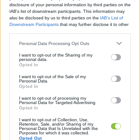
Orbán szélsőjobboldali, autokrata, diktátor 
disclosure of your personal information by third parties on the
IAB’s list of downstream participants. This information may
szövetségesei, de azért pár vele szemben 
also be disclosed by us to third parties on the
IAB’s List of
kritikus politikus is megfordult a Várban. A 
444.hu 
Downstream Participants
that may further disclose it to other
third parties.
összegyűjtötte
, hogy kik jártak a miniszterelnöki 
hivatalban.
Please note that this website/app uses one or more Google
Personal Data Processing Opt Outs
services and may gather and store information including but
not limited to your visit or usage behaviour. You may click to
I want to opt-out of the Sharing of my
personal data.
Európai elvtársak
grant or deny consent to Google and its third-party tags to
Opted In
use your data for below specified purposes in below Google
consent section.
I want to opt-out of the Sale of my
A vendégek legnépesebb csoportját Orbán 
Personal Data.
Opted In
európai szövetségesei adták. Többségük olyan 
szélsőjobboldali, euroszkeptikus politikus, akinek 
I want to opt-out of processing my
Personal Data for Targeted Advertising.
a pártja tavaly nyár óta tagja az Orbán által 
Opted In
alapított, Patrióták Európáért pártcsaládnak.
I want to opt-out of Collection, Use,
Retention, Sale, and/or Sharing of my
Personal Data that Is Unrelated with the
Purposes for which it was collected.
Opted Out