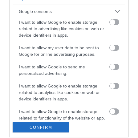
Google consents
I want to allow Google to enable storage
related to advertising like cookies on web or
device identifiers in apps.
A miniszterelnök 2023 szeptemberében fogadta 
I want to allow my user data to be sent to
a pártcsalád legbefolyásosabb politikusát, az 
Google for online advertising purposes.
azóta sikkasztás miatt elítélt francia Marine Le 
I want to allow Google to send me
Pent is, aki jelen állás szerint nem indulhat a 
personalized advertising.
következő elnökválasztáson.
I want to allow Google to enable storage
related to analytics like cookies on web or
A teljes cikk
 ITT olvasható. 
device identifiers in apps.
K
ECSUP SHORTS
Összes videó
I want to allow Google to enable storage
related to functionality of the website or app.
CONFIRM
I want to allow Google to enable storage
related to personalization.