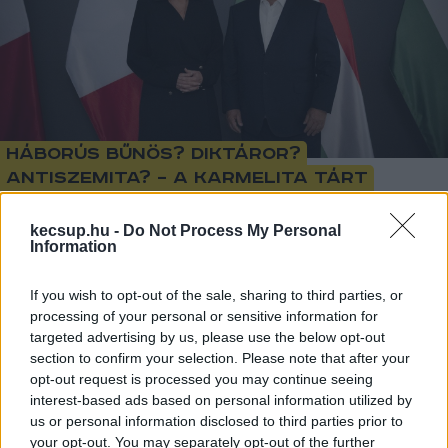
Háborús bűnös? Diktáror?
Antiszemita? – a Karmelita tárt
karokkal várja!
kecsup.hu -
Do Not Process My Personal
Information
Lapszemle
Követés
L
If you wish to opt-out of the sale, sharing to third parties, or
1
perc
processing of your personal or sensitive information for
targeted advertising by us, please use the below opt-out
section to confirm your selection. Please note that after your
Az elmúlt két évben Orbán Viktor több mint 60 
opt-out request is processed you may continue seeing
interest-based ads based on personal information utilized by
politikust látott vendégül a Karmelitában, 
us or personal information disclosed to third parties prior to
amelyek között elsöprő többségben vannak 
your opt-out. You may separately opt-out of the further