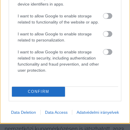
device identifiers in apps.
nem ő volt a KTE legtechnikásabb és 
leggyorsabb játékosa. Viszont felnőtt az NB-hez, 
I want to allow Google to enable storage
sokat fejlődött, és rá teljesen igaz volt a közhely, 
related to functionality of the website or app.
hogy nem ismert elveszett labdát, 
I want to allow Google to enable storage
elnyűhetetlennek tűnt, odatette magát, 
related to personalization.
hatalmas akaraterővel és keményen vetette 
I want to allow Google to enable storage
magát játékba (emiatt nem volt az ellenfelek 
related to security, including authentication
szurkolónak kedvence, de ez valószínűleg 
functionality and fraud prevention, and other
user protection.
cseppet sem érdekelte), igazi 
csapatkapitányként küzdött és buzdította társait. 
Azt nyilatkozta, NB III-as játékosként nem 
CONFIRM
gondolta, hogy ilyen messzire eljuthatnak.
Kecskeméti pályafutásának csúcsa az 
Data Deletion
Data Access
Adatvédelmi irányelvek
élvonalbeli ezüstérem mellett az, hogy 
nemzetközi kupamérkőzésen is játszhatott, 2023 