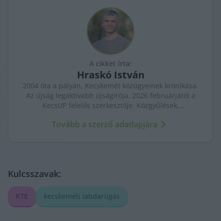
A cikket írta:
Hraskó
István
2004 óta a pályán, Kecskemét közügyeinek krónikása.
Az újság legaktívabb újságírója, 2026 februárjától a
KecsUP felelős szerkesztője. Közgyűlések,
tényfeltárások, emberi sorsok – riportjaiban a város
Tovább a szerző adatlapjára
arca és a háttérben élők történetei egyszerre jelennek
meg.
Kulcsszavak:
KTE
kecskeméti labdarúgás