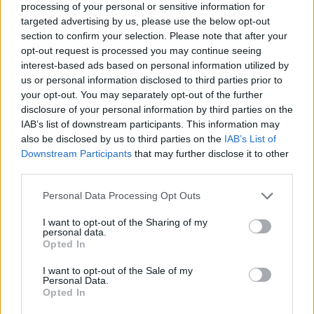
processing of your personal or sensitive information for
A 2022/23-as bajnokságban pedig, amikor a KTE 
targeted advertising by us, please use the below opt-out
az NB I újoncaként hatalmas meglepetésre 
section to confirm your selection. Please note that after your
egészen az ezüstéremig menetelt – pár hétig a 
opt-out request is processed you may continue seeing
interest-based ads based on personal information utilized by
frászt hozva a Fradira – 30-szor lépett kezdőként 
us or personal information disclosed to third parties prior to
a pályára. A második élvonalbeli szezonban (6. 
your opt-out. You may separately opt-out of the further
hely) is még 29 alkalommal szerepelt, aztán 
disclosure of your personal information by third parties on the
IAB’s list of downstream participants. This information may
Gera Zoltán vezetőedzősége idején már 
also be disclosed by us to third parties on the
IAB’s List of
kevesebbet, a kieséssel végződő elmúlt 
Downstream Participants
that may further disclose it to other
third parties.
bajnokságban 19-szer volt kezdő.
Please note that this website/app uses one or more Google
Personal Data Processing Opt Outs
services and may gather and store information including but
not limited to your visit or usage behaviour. You may click to
I want to opt-out of the Sharing of my
personal data.
grant or deny consent to Google and its third-party tags to
Opted In
use your data for below specified purposes in below Google
consent section.
I want to opt-out of the Sale of my
Personal Data.
Opted In