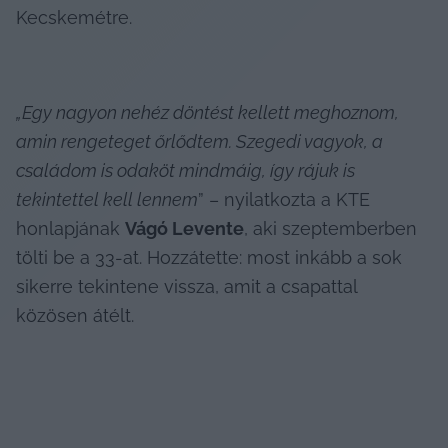
Kecskemétre.
„Egy nagyon nehéz döntést kellett meghoznom, 
amin rengeteget őrlődtem. Szegedi vagyok, a 
családom is odaköt mindmáig, így rájuk is 
tekintettel kell lennem
” – nyilatkozta a KTE 
honlapjának 
Vágó Levente
, aki szeptemberben 
tölti be a 33-at. Hozzátette: most inkább a sok 
sikerre tekintene vissza, amit a csapattal 
közösen átélt.