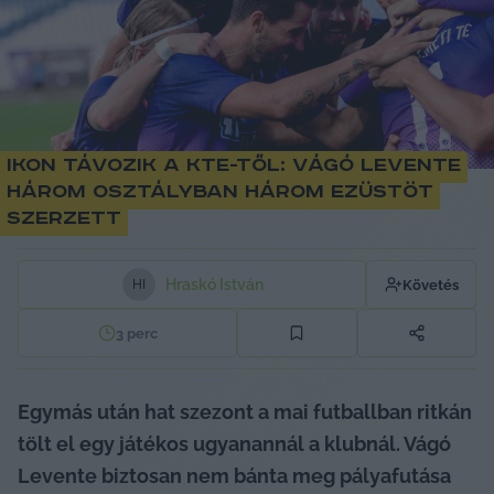
Ikon távozik a KTE-től: Vágó Levente
három osztályban három ezüstöt
szerzett
Hraskó István
Követés
H
I
3
perc
Egymás után hat szezont a mai futballban ritkán 
tölt el egy játékos ugyanannál a klubnál. Vágó 
Levente biztosan nem bánta meg pályafutása 