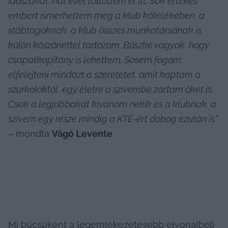
időszakát, hat évet töltöttem el itt. Sok értékes 
embert ismerhettem meg a klub kötelékében, a 
stábtagoknak, a klub összes munkatársának is 
külön köszönettel tartozom. Büszke vagyok, hogy 
csapatkapitány is lehettem. Sosem fogom 
elfelejteni mindazt a szeretetet, amit kaptam a 
szurkolóktól, egy életre a szívembe zártam őket is. 
Csak a legjobbakat kívánom nekik és a klubnak, a 
szívem egy része mindig a KTE-ért dobog ezután is”
– mondta 
Vágó Levente
.
Mi búcsúként a legemlékezetesebb élvonalbeli 