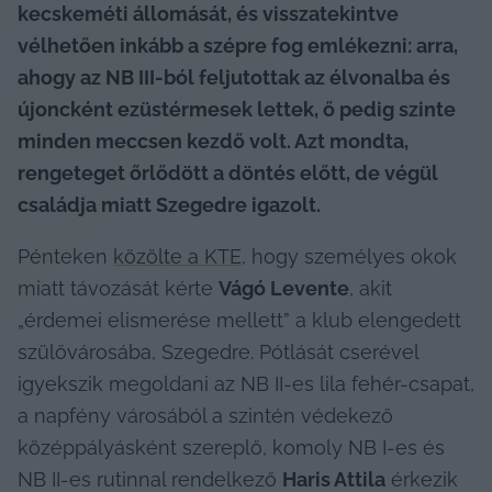
kecskeméti állomását, és visszatekintve 
vélhetően inkább a szépre fog emlékezni: arra, 
ahogy az NB III-ból feljutottak az élvonalba és 
újoncként ezüstérmesek lettek, ő pedig szinte 
minden meccsen kezdő volt. Azt mondta, 
rengeteget őrlődött a döntés előtt, de végül 
családja miatt Szegedre igazolt.
Pénteken 
közölte a KTE
, hogy személyes okok 
miatt távozását kérte 
Vágó Levente
, akit 
„érdemei elismerése mellett” a klub elengedett 
szülővárosába, Szegedre. Pótlását cserével 
igyekszik megoldani az NB II-es lila fehér-csapat, 
a napfény városából a szintén védekező 
középpályásként szereplő, komoly NB I-es és 
NB II-es rutinnal rendelkező 
Haris Attila
 érkezik 