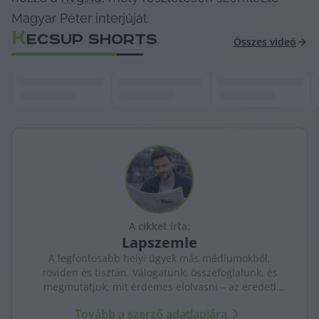
Magyar Péter interjúját.
K
ECSUP SHORTS
Összes videó
A cikket írta:
Lapszemle
A legfontosabb helyi ügyek más médiumokból,
röviden és tisztán. Válogatunk, összefoglalunk, és
megmutatjuk, mit érdemes elolvasni – az eredeti
forrásokra mutatva. Gyors tájékozódás, egy helyen.
Tovább a szerző adatlapjára