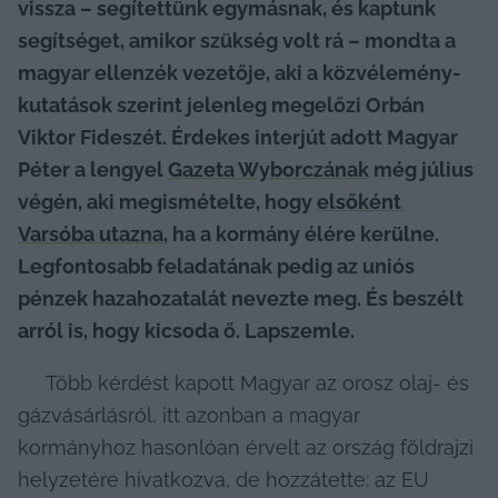
vissza – segítettünk egymásnak, és kaptunk 
segítséget, amikor szükség volt rá – mondta a 
magyar ellenzék vezetője, aki a közvélemény-
kutatások szerint jelenleg megelőzi Orbán 
Viktor Fideszét. Érdekes interjút adott Magyar 
Péter a lengyel 
Gazeta Wyborczának
 még július 
végén, aki megismételte, hogy 
elsőként 
Varsóba utazna
, ha a kormány élére kerülne. 
Legfontosabb feladatának pedig az uniós 
pénzek hazahozatalát nevezte meg. És beszélt 
arról is, hogy kicsoda ő. Lapszemle.
     Több kérdést kapott Magyar az orosz olaj- és 
gázvásárlásról, itt azonban a magyar 
kormányhoz hasonlóan érvelt az ország földrajzi 
helyzetére hivatkozva, de hozzátette: az EU 