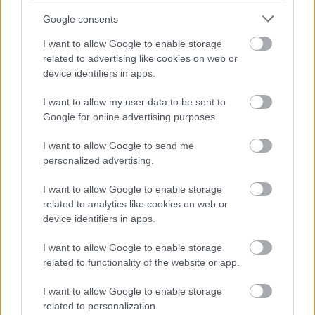
demokráciában. A mi miniszterelnökünk nem dönt 
Google consents
erről, mert erre valók az állami intézmények és a 
bíróságok”.
I want to allow Google to enable storage
related to advertising like cookies on web or
device identifiers in apps.
I want to allow my user data to be sent to
Arra a kérdésre, hogy kicsoda ő, ezt válaszolta a 
Google for online advertising purposes.
Tisza Párt elnöke: „
Elvált férfi vagyok három 
I want to allow Google to send me
nagyszerű gyerekkel, aki szereti a hazáját és annak 
personalized advertising.
történelmét. Kritikus Európa-párti és konzervatív 
liberális vagyok, ha létezik ilyen fogalom.
”
I want to allow Google to enable storage
related to analytics like cookies on web or
device identifiers in apps.
A szexuális kisebbségekről is megkérdezték 
Magyart. Erre azt felelte, hogy „
erre a kérdésre a 
I want to allow Google to enable storage
related to functionality of the website or app.
magyar társadalomnak kell válaszolnia
”. Sok 
nyilvános vitát tervez kezdeményezni a 
I want to allow Google to enable storage
választás után, és élne a népszavazás kiírásának 
related to personalization.