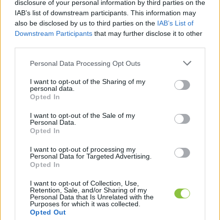
disclosure of your personal information by third parties on the
IAB’s list of downstream participants. This information may
also be disclosed by us to third parties on the
IAB’s List of
Downstream Participants
that may further disclose it to other
third parties.
Please note that this website/app uses one or more Google
Personal Data Processing Opt Outs
Kérdésre válaszolva üzent 
Marcin Romanowski
services and may gather and store information including but
volt miniszterhelyettesnek is, aki súlyos 
not limited to your visit or usage behaviour. You may click to
I want to opt-out of the Sharing of my
personal data.
bűncselekmények vádja elől szökve 
grant or deny consent to Google and its third-party tags to
Opted In
use your data for below specified purposes in below Google
menedékjogot kapott az Orbán-kormánytól 
consent section.
I want to opt-out of the Sale of my
Budapesten
: „
minél közelebb kerülnek a magyar 
Personal Data.
Opted In
választások, annál jobban igyekezzen új országot 
találni, ahol elbújhat. 
Nemzetközi szerződések 
I want to opt-out of processing my
Personal Data for Targeted Advertising.
kötnek minket, amelyek nagyon egyértelműek”. 
Opted In
Hozzáfűzte még Magyar: 
„Orbán Viktor 
I want to opt-out of Collection, Use,
Retention, Sale, and/or Sharing of my
miniszterelnök döntött a menedékjog 
Personal Data that Is Unrelated with the
Purposes for which it was collected.
megadásáról, és ez nem történhet meg egy 
Opted Out