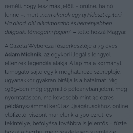
reméli, hogy lesz más jelölt – örülne, ha nő 
lenne –, mert „
nem akarok egy új Fideszt építeni. 
Ha akad, aki alkalmasabb és keményebben 
dolgozik, támogatni fogom
” – tette hozzá Magyar.
A Gazeta Wyborcza főszerkesztője a 79 éves 
Adam Michnik
, az egykori illegális lengyel 
ellenzék legendás alakja. A lap ma a kormányt 
támogató sajtó egyik meghatározó szereplője, 
ugyanakkor gyakran bírálja is a hatalmat. Míg 
1989-ben még egymillió példányban jelent meg 
nyomtatásban, ma kevesebb mint 30 ezres 
példányszámmal kerül az újságárusokhoz, online 
előfizetői viszont már elérik a 300 ezret, és 
tekintélye, befolyása továbbra is jelentős – fűzte 
hozzá a 
hvg.hu
, mely részletesen szemlézte 