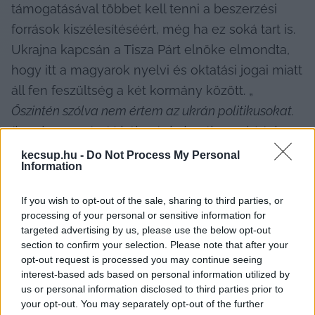
támogatásával többet kell tenni a beszerzési 
források kiszélesítéséért, még ha ez soká tart is. 
Ukrajna kapcsán a Tisza Párt elnöke elmondta, 
hogy itt a magyarok nyelvi és oktatási jogai miatt 
áll fen feszültség a két kormány között. „
Őszintén szólva nem értem az ukrán politikusokat. 
Ilyen hosszan tartó háborús helyzetben mi értelme 
van idegesíteni a szomszédokat a magyar 
kecsup.hu -
Do Not Process My Personal
Information
kisebbségre gyakorolt nyomással, a nyelvi jogaik 
elvételével? Nem hiszem, hogy ez olyan fontos. Az a 
If you wish to opt-out of the sale, sharing to third parties, or
fontos, hogy jó legyen a kapcsolat a szomszéddal. 
processing of your personal or sensitive information for
targeted advertising by us, please use the below opt-out
Ezért szerintem a labda most az ukrán térfélen van
section to confirm your selection. Please note that after your
” – fejtette ki Magyar Péter a lengyel lapnak. 
opt-out request is processed you may continue seeing
Szerinte ez a kényes helyzet az oka annak is, 
interest-based ads based on personal information utilized by
us or personal information disclosed to third parties prior to
hogy nem szállítottunk fegyvert Ukrajnának.     
your opt-out. You may separately opt-out of the further