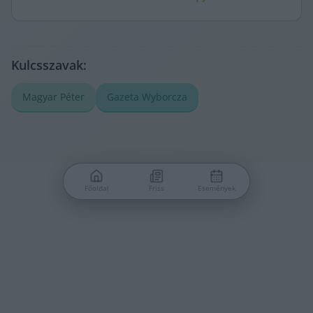
Kulcsszavak:
Magyar Péter
Gazeta Wyborcza
Főoldal
Friss
Események