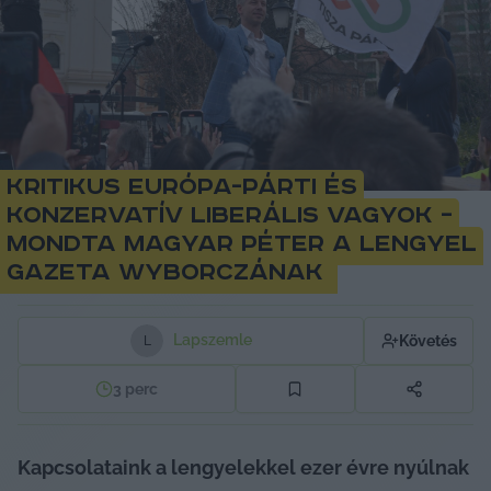
Kritikus Európa-párti és
konzervatív liberális vagyok –
mondta Magyar Péter a lengyel
Gazeta Wyborczának
Lapszemle
Követés
L
3
perc
Kapcsolataink a lengyelekkel ezer évre nyúlnak 