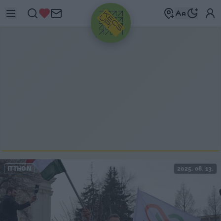
HIRDETÉS
ITTHON
2025. 08. 13.