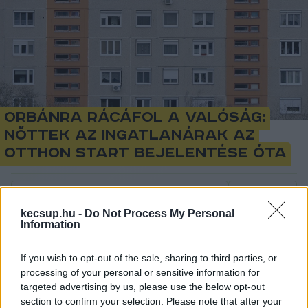
Orbánra rácáfol a valóság:
nőttek az ingatlanárak az
Otthon Start bejelentése óta
Lapszemle
Követés
L
kecsup.hu -
Do Not Process My Personal
Information
1
perc
If you wish to opt-out of the sale, sharing to third parties, or
processing of your personal or sensitive information for
A fővárosi kerületekben átlagosan 3,4 
targeted advertising by us, please use the below opt-out
százalékkal drágultak a panellakások, a 
section to confirm your selection. Please note that after your