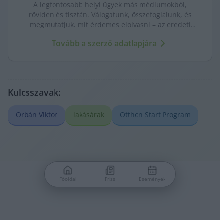
A legfontosabb helyi ügyek más médiumokból,
röviden és tisztán. Válogatunk, összefoglalunk, és
megmutatjuk, mit érdemes elolvasni – az eredeti
forrásokra mutatva. Gyors tájékozódás, egy helyen.
Tovább a szerző adatlapjára
Kulcsszavak:
Orbán Viktor
lakásárak
Otthon Start Program
Főoldal
Friss
Események