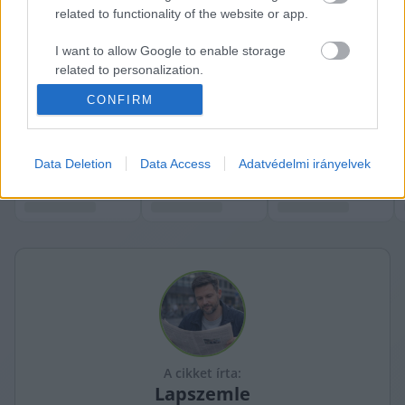
lakásoknál, ahol a magas négyzetméterárak 
related to functionality of the website or app.
miatt az ingatlanok jelentős része amúgy is 
I want to allow Google to enable storage
kiesik a körből.
related to personalization.
CONFIRM
További részletek a 
24.hu cikkében
.
I want to allow Google to enable storage
related to security, including authentication
K
ECSUP SHORTS
Összes videó
functionality and fraud prevention, and other
user protection.
Data Deletion
Data Access
Adatvédelmi irányelvek
A cikket írta:
Lapszemle