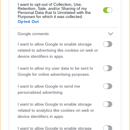
I want to opt-out of Collection, Use,
ingatlanpiacon.
Retention, Sale, and/or Sharing of my
Personal Data that Is Unrelated with the
Purposes for which it was collected.
Opted Out
Google consents
I want to allow Google to enable storage
related to advertising like cookies on web or
device identifiers in apps.
A kérdés csak az, hogy ez milyen mértékű. A 
24.hu-nak Balogh László azt mondta: 
I want to allow my user data to be sent to
Google for online advertising purposes.
Budapesten 3–3,5 százalékos áremelkedés 
történt a program bejelentése óta. De 
I want to allow Google to send me
természetesen ez is ingatlanonként eltérő – a 
personalized advertising.
társasházi lakásoknál ez a szint, de a családi 
I want to allow Google to enable storage
házaknál és az ikerházaknál lassabb a tempó. A 
related to analytics like cookies on web or
device identifiers in apps.
külső kerületekben, a panellakások esetében ez 
nyilván számottevőbb, mint az ötödik kerületi 
I want to allow Google to enable storage