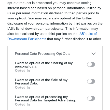
városokban pedig 5,1 százalékkal. Egyes 
opt-out request is processed you may continue seeing
interest-based ads based on personal information utilized by
ingatlanokra már licitálnak a vevőjelöltek – írta 
us or personal information disclosed to third parties prior to
meg a 
24.hu
. Lapszemle.
your opt-out. You may separately opt-out of the further
disclosure of your personal information by third parties on the
Az Otthon Start programba beépítettük az 
IAB’s list of downstream participants. This information may
also be disclosed by us to third parties on the
IAB’s List of
áremelkedés elleni fékeket – állította nemrég 
Downstream Participants
that may further disclose it to other
Orbán Viktor
 miniszterelnök. P
anyi Miklós
, a 
third parties.
Miniszterelnökség parlamenti és stratégiai 
Please note that this website/app uses one or more Google
Personal Data Processing Opt Outs
államtitkára pedig egyenesen rémhírnek 
services and may gather and store information including but
not limited to your visit or usage behaviour. You may click to
I want to opt-out of the Sharing of my
minősítette, hogy a 3 százalékos hitel felverné 
personal data.
grant or deny consent to Google and its third-party tags to
az ingatlanárakat – emlékeztetett a 24.hu.
Opted In
use your data for below specified purposes in below Google
consent section.
I want to opt-out of the Sale of my
Personal Data.
Opted In
Balogh László
, az ingatlan.com vezető gazdasági 
I want to opt-out of processing my
Personal Data for Targeted Advertising.
szakértője ezzel szemben már most azt 
Opted In
tapasztalja, hogy áremelkedés van az 