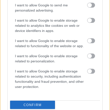
magyarok számát, egy kiszámíthatóan működő 
I want to allow Google to send me
állam ígéretével.
personalized advertising.
I want to allow Google to enable storage
A Tisza-kormány tíz falunként egymilliárd 
related to analytics like cookies on web or
forint fejlesztési keretet ad, melynek elköltéséről 
device identifiers in apps.
helyben dönthetnek.
I want to allow Google to enable storage
related to functionality of the website or app.
2035-ig minden régióban épül egy 21. századi 
I want to allow Google to enable storage
szuperkórház, megerősítik az alapellátást.
related to personalization.
I want to allow Google to enable storage
2035-ig az oktatásban visszakerülünk Közép-
related to security, including authentication
Európa élére, a tanári pályát újra vonzóvá teszik.
functionality and fraud prevention, and other
user protection.
2040-ig megduplázzák a megújuló energia 
arányát a hazai energiaellátásban, 2035-ig 
CONFIRM
megszüntetik az orosz energiafüggőséget.