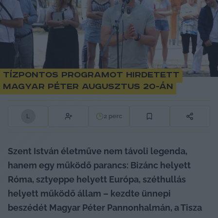
Tízpontos programot hirdetett
Magyar Péter augusztus 20-án
2
perc
L
Szent István életműve nem távoli legenda, 
hanem egy működő parancs: Bizánc helyett 
Róma, sztyeppe helyett Európa, széthullás 
helyett működő állam – kezdte ünnepi 
beszédét Magyar Péter Pannonhalmán, a Tisza 