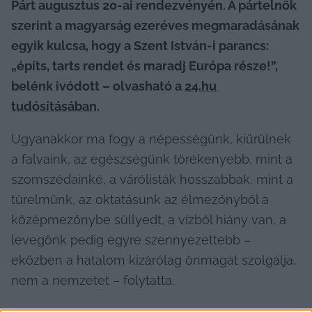
Párt augusztus 20-ai rendezvényén. A pártelnök 
szerint a magyarság ezeréves megmaradásának 
egyik kulcsa, hogy a Szent István-i parancs: 
„építs, tarts rendet és maradj Európa része!”, 
belénk ivódott – olvasható a 
24.hu 
tudósításában
.
Ugyanakkor ma fogy a népességünk, kiürülnek 
a falvaink, az egészségünk törékenyebb, mint a 
szomszédainké, a várólisták hosszabbak, mint a 
türelmünk, az oktatásunk az élmezőnyből a 
középmezőnybe süllyedt, a vízből hiány van, a 
levegőnk pedig egyre szennyezettebb – 
eközben a hatalom kizárólag önmagát szolgálja, 
nem a nemzetet – folytatta.