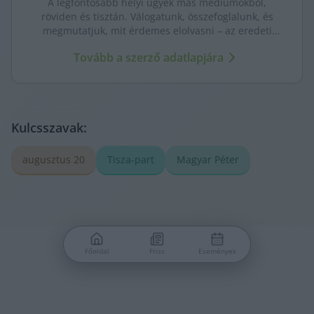
A legfontosabb helyi ügyek más médiumokból,
röviden és tisztán. Válogatunk, összefoglalunk, és
megmutatjuk, mit érdemes elolvasni – az eredeti
forrásokra mutatva. Gyors tájékozódás, egy helyen.
Tovább a szerző adatlapjára
Kulcsszavak:
augusztus 20
Tisza-part
Magyar Péter
Főoldal
Friss
Események