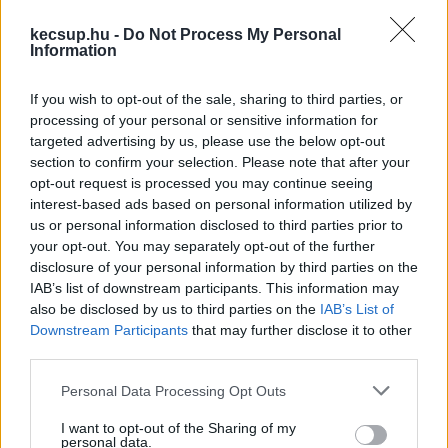
kecsup.hu -
Do Not Process My Personal
Aki győz a választáson, nem hatalmat kap, 
Information
hanem felhatalmazást a szolgálatra – mondta 
If you wish to opt-out of the sale, sharing to third parties, or
Magyar Péter.
processing of your personal or sensitive information for
targeted advertising by us, please use the below opt-out
section to confirm your selection. Please note that after your
opt-out request is processed you may continue seeing
interest-based ads based on personal information utilized by
us or personal information disclosed to third parties prior to
your opt-out. You may separately opt-out of the further
disclosure of your personal information by third parties on the
A Tisza elnöke elmondta: meghirdetik a Szent 
IAB’s list of downstream participants. This information may
also be disclosed by us to third parties on the
IAB’s List of
István-programot, nem négy évre, hanem egy 
Downstream Participants
that may further disclose it to other
nemzedéknyi időre, sőt lehetőség szerint még 
third parties.
tovább, hogy „az unokáink is magyarul 
Please note that this website/app uses one or more Google
Personal Data Processing Opt Outs
álmodjanak, magyar földön működő, méltányos 
services and may gather and store information including but
not limited to your visit or usage behaviour. You may click to
I want to opt-out of the Sharing of my
és szabad hazában.”
personal data.