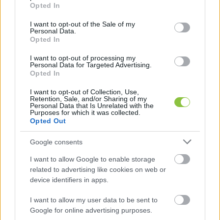
grant or deny consent to Google and its third-party tags to
Opted In
use your data for below specified purposes in below Google
Tíz vállalásuk így szól:
consent section.
I want to opt-out of the Sale of my
Personal Data.
Opted In
2035-ig megállítják a népességfogyást, és azt 
I want to opt-out of processing my
Personal Data for Targeted Advertising.
célozzák, hogy 2050-től ismét tízmillió fölé nőjön 
Opted In
a magyarság létszáma.
I want to opt-out of Collection, Use,
Retention, Sale, and/or Sharing of my
Personal Data that Is Unrelated with the
2035-ig legalább 80 évre emelik a születéskor 
Purposes for which it was collected.
Opted Out
várható élettartamot, elsősorban az 
egészségügy fejlesztésével, a betegségek 
Google consents
megelőzésével.
I want to allow Google to enable storage
related to advertising like cookies on web or
2030-ig megállítják a tömeges elvándorlást, és 
device identifiers in apps.
elindítják a Vár a hazád! programot, hogy nyolc 
I want to allow my user data to be sent to
év alatt 200 ezerrel növeljék a hazatérő 
Google for online advertising purposes.