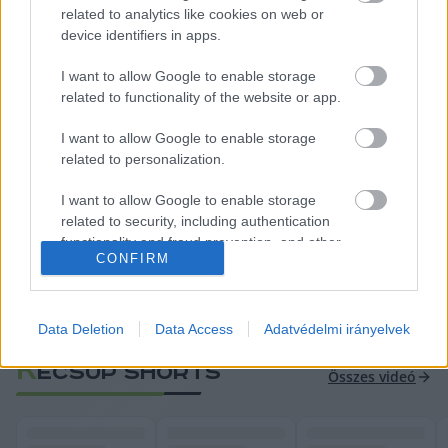
related to analytics like cookies on web or
mindig újra és újra bejelentette, hogy most már 
device identifiers in apps.
itt a fordulatot a gazdasági növekedésben, de 
azt végül mindig felül kellett írnia. Ezért a magyar 
I want to allow Google to enable storage
related to functionality of the website or app.
gazdaság növekedése 2025-ben várhatóan 1 
százalék körül alakul a Nemzetgazdasági 
I want to allow Google to enable storage
related to personalization.
Minisztérium szerint.
I want to allow Google to enable storage
related to security, including authentication
functionality and fraud prevention, and other
CONFIRM
user protection.
Data Deletion
Data Access
Adatvédelmi irányelvek
Forrás: index.hu, KSH
K
ECSUP SHORTS
Összes videó