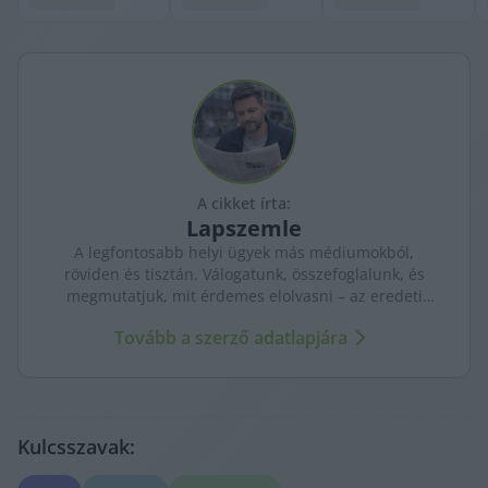
A cikket írta:
Lapszemle
A legfontosabb helyi ügyek más médiumokból,
röviden és tisztán. Válogatunk, összefoglalunk, és
megmutatjuk, mit érdemes elolvasni – az eredeti
forrásokra mutatva. Gyors tájékozódás, egy helyen.
Tovább a szerző adatlapjára
Kulcsszavak: