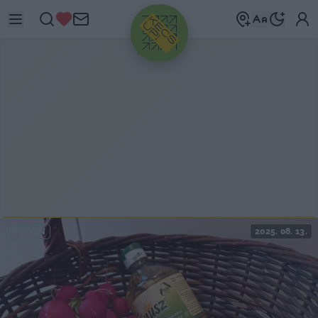
HIRDETÉS
ITTHON
2025. 08. 13.