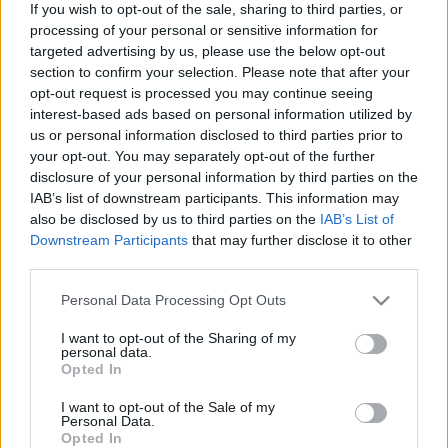
If you wish to opt-out of the sale, sharing to third parties, or
részeként a minimálbér 2025-ben 9 százalékkal, 
processing of your personal or sensitive information for
290 800 forintra, 2026-ban 13 százalékkal, 328 
targeted advertising by us, please use the below opt-out
section to confirm your selection. Please note that after your
600 forintra, majd 2027-ben 14 százalékkal, 374 
opt-out request is processed you may continue seeing
600 forintra nő. A garantált bérminimum 2025-
interest-based ads based on personal information utilized by
ben 7százalékkal emelkedik, 348 800 forintra – 
us or personal information disclosed to third parties prior to
your opt-out. You may separately opt-out of the further
számolt be
 a tervekről az index.hu. Azt azért 
disclosure of your personal information by third parties on the
tegyük hozzá, hogy mindeközben az infláció 
IAB’s list of downstream participants. This information may
also be disclosed by us to third parties on the
IAB’s List of
folyamatosan magas értéket mutat, jelenleg 4,3 
Downstream Participants
that may further disclose it to other
százalék, persze az is igaz, hogy ez messze 
third parties.
kevesebb, mint volt 2023 januárjában, amikor 
Please note that this website/app uses one or more Google
Personal Data Processing Opt Outs
25,7 százalék volt a fogyasztói ár változás. 
services and may gather and store information including but
Lapszemle.
not limited to your visit or usage behaviour. You may click to
I want to opt-out of the Sharing of my
personal data.
grant or deny consent to Google and its third-party tags to
Opted In
use your data for below specified purposes in below Google
A minimálbér emelése több családosoknak járó 
consent section.
I want to opt-out of the Sale of my
juttatás összegét is növeli majd. A GYED 
Personal Data.
Opted In
maximuma 373 000 forintról 407 000 forintra nő, 