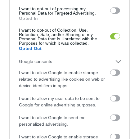
a diplomás GYED alapképzés esetén 186 000-ről 
I want to opt-out of processing my
Personal Data for Targeted Advertising.
203 000 forintra, mesterképzésnél 228 000-ről 
Opted In
244 000 forintra emelkedik. Az emelt összegeket 
I want to opt-out of Collection, Use,
a februári kifizetésekkel – a választások előtt – 
Retention, Sale, and/or Sharing of my
Personal Data that Is Unrelated with the
kapják kézhez az érintettek.
Purposes for which it was collected.
Opted Out
Google consents
A program célja, hogy a 2025-ös, 9 százalékos 
I want to allow Google to enable storage
related to advertising like cookies on web or
minimálbér-emelés és a bérnövekedés üteme 
device identifiers in apps.
meghaladja a 3–4 százalékra várt inflációt, 
I want to allow my user data to be sent to
ezáltal növelve a reálkereseteket. A kormány 
Google for online advertising purposes.
2025-re 3 százalék feletti gazdasági növekedést 
vár, amelyet a munkáshitelprogram és a 
I want to allow Google to send me
personalized advertising.
gyermekek után járó családi adókedvezmény 
megduplázása is támogathat. Bár a kormány 
I want to allow Google to enable storage