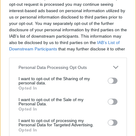
opt-out request is processed you may continue seeing
Trump az X-en arról posztolt, hogy „két 
interest-based ads based on personal information utilized by
atomtengeralattjáró elhelyezését rendelte el a 
us or personal information disclosed to third parties prior to
your opt-out. You may separately opt-out of the further
megfelelő régiókban, arra az esetre, ha ezek az 
disclosure of your personal information by third parties on the
ostoba és lázító kijelentések többet jelentenek 
IAB’s list of downstream participants. This information may
puszta szavaknál.” A volt orosz elnök kijelentéseit 
also be disclosed by us to third parties on the
IAB’s List of
Downstream Participants
that may further disclose it to other
rendkívül provokatívnak nevezte. Trump szerint a 
third parties.
szavak fontosak, és gyakran nem várt 
Please note that this website/app uses one or more Google
Personal Data Processing Opt Outs
következményekhez vezetnek – írta a 
444
.
services and may gather and store information including but
not limited to your visit or usage behaviour. You may click to
I want to opt-out of the Sharing of my
personal data.
grant or deny consent to Google and its third-party tags to
Opted In
use your data for below specified purposes in below Google
consent section.
I want to opt-out of the Sale of my
“Remélem, ez nem lesz egy ilyen eset” – 
Personal Data.
Opted In
mondta az amerikai elnök.
I want to opt-out of processing my
Personal Data for Targeted Advertising.
Opted In
Trump és Medvegyev – aki egyben az orosz 