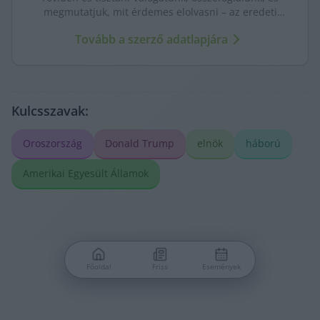
megmutatjuk, mit érdemes elolvasni – az eredeti
forrásokra mutatva. Gyors tájékozódás, egy helyen.
Tovább a szerző adatlapjára
Kulcsszavak:
Oroszország
Donald Trump
elnök
háború
Amerikai Egyesült Államok
Főoldal
Friss
Események