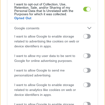
Biztonsági Tanács alelnöke is -, az elmúlt 
I want to opt-out of Collection, Use,
Retention, Sale, and/or Sharing of my
napokban többször üzent egymásnak, miután 
Personal Data that Is Unrelated with the
Purposes for which it was collected.
Trump közölte, Moszkvának 10 napja van 
Opted Out
elfogadni az ukrajnai tűzszünetet, különben 
Google consents
komoly vámokkal számolhat.
I want to allow Google to enable storage
related to advertising like cookies on web or
device identifiers in apps.
I want to allow my user data to be sent to
Google for online advertising purposes.
I want to allow Google to send me
Medvegyev azzal vádolta meg Trumpot, hogy az 
personalized advertising.
„ultimátumok játékát” játssza, majd emlékeztette 
I want to allow Google to enable storage
őt arra, hogy Oroszországnak vannak még 
related to analytics like cookies on web or
nukleáris fegyverei. Trump erre megüzente, 
device identifiers in apps.
hogy vigyázzon, mit mond, most pedig 
I want to allow Google to enable storage