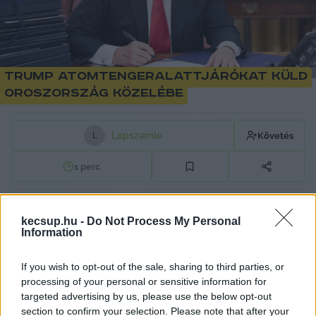
Trump atomtengeralattjárókat küld
Oroszország közelébe
Lapszemle
Követés
L
1
perc
Két atomtengeralattjáró elhelyezését rendelte 
kecsup.hu -
Do Not Process My Personal
Information
el Oroszország közelében Donald Trump 
amerikai elnök pénteken, válaszul Dmitrij 
If you wish to opt-out of the sale, sharing to third parties, or
Medvegyev volt orosz elnök fenyegető szavaira 
processing of your personal or sensitive information for
targeted advertising by us, please use the below opt-out
– 
írja a Reutersre hivatkozva a 444
.
section to confirm your selection. Please note that after your