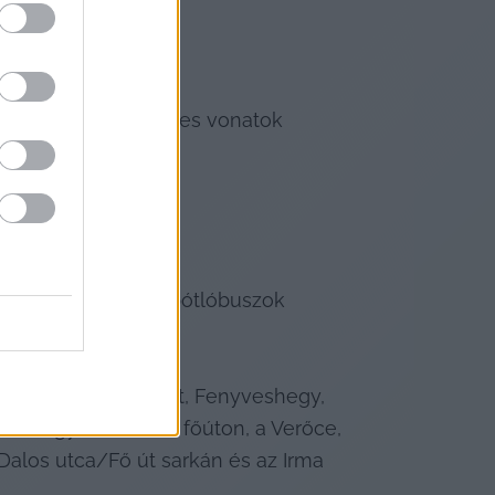
– módosul az S750-es vonatok 
ljanak
.
ak;
isvác érintésével pótlóbuszok 
s Szokolyát;
és Magyarkút között, Fenyveshegy, 
veshegynél a 12-es főúton, a Verőce, 
alos utca/Fő út sarkán és az Irma 