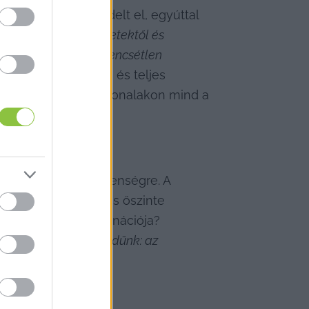
i vizsgálatot rendelt el, egyúttal 
 elhamarkodott ítéletektől és 
ok, hanem több szerencsétlen 
t kollégáinak gyors és teljes 
ogy a vasúti mellékvonalakon mind a 
 a vonatszerencsétlenségre. A 
y alapos, szigorú és őszinte 
 esetleg ezek kombinációja?

y dologból nem engedünk: az 