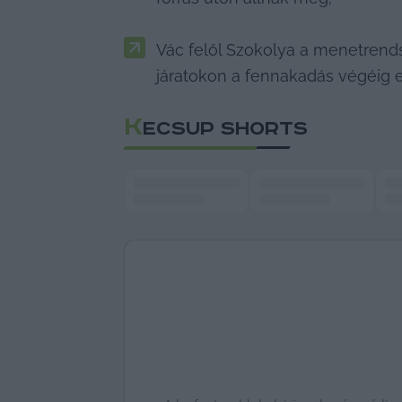
Vác felől Szokolya a menetrendsz
járatokon a fennakadás végéig el
K
ECSUP SHORTS