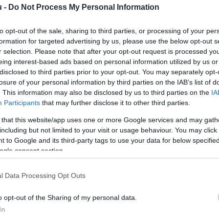
u -
Do Not Process My Personal Information
to opt-out of the sale, sharing to third parties, or processing of your per
formation for targeted advertising by us, please use the below opt-out s
r selection. Please note that after your opt-out request is processed y
eing interest-based ads based on personal information utilized by us or
disclosed to third parties prior to your opt-out. You may separately opt-
losure of your personal information by third parties on the IAB’s list of
. This information may also be disclosed by us to third parties on the
IA
Participants
that may further disclose it to other third parties.
Vácról Balassagyarmatra tartó vonat
 that this website/app uses one or more Google services and may gath
including but not limited to your visit or usage behaviour. You may click 
 to Google and its third-party tags to use your data for below specifi
2
perc
ogle consent section.
l Data Processing Opt Outs
ól Balassagyarmatra tartó vonat kisiklott és árokb
z ember tartózkodott a személyzettel együtt. A ba
o opt-out of the Sharing of my personal data.
In