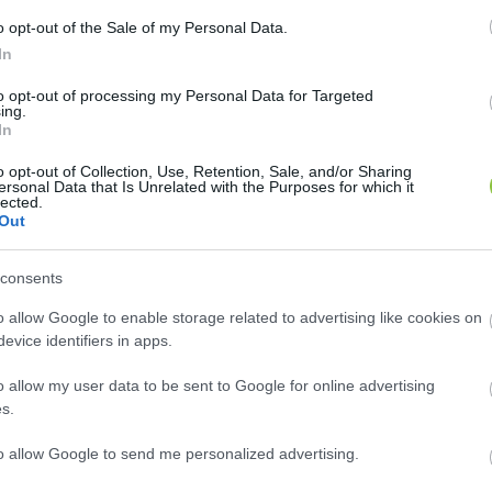
gatója közösségi médiafelületén jelezte, hogy azonnal
o opt-out of the Sale of my Personal Data.
n az előzetes következtetésektől: „
Mindenkit óvnék az
In
onló esetek túlnyomó részében általában nem egyetlen 
to opt-out of processing my Personal Data for Targeted
ing.
ethez
” – 
fogalmazott közleményében
, amelyben sérül
In
któl pedig bocsánatot kért. Emellett kihangsúlyozta, h
o opt-out of Collection, Use, Retention, Sale, and/or Sharing
ra sürgős fejlesztésre, cserére szorul.
ersonal Data that Is Unrelated with the Purposes for which it
lected.
Out
consents
ési Minisztérium vezetője is facebook-oldalán reagált
egfontosabb feladatnak, és kérte a MÁV vezetését, hog
o allow Google to enable storage related to advertising like cookies on
evice identifiers in apps.
sikláshoz: pályahiba, járműhiba, emberi mulasztás vagy
edünk, a szállítási módból engedünk, ha kell, csak eg
o allow my user data to be sent to Google for online advertising
s.
to allow Google to send me personalized advertising.