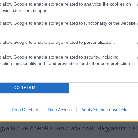
o allow Google to enable storage related to analytics like cookies on
evice identifiers in apps.
o allow Google to enable storage related to functionality of the website
 mentés miatt pénteken – és várhatóan szombaton is 
 vonalon utazók 
hosszabb eljutási idővel kell számo
o allow Google to enable storage related to personalization.
o allow Google to enable storage related to security, including
cation functionality and fraud prevention, and other user protection.
a és Diósjenő, valamint Balassagyarmat között járn
utóbusz-állomás és Berkenye vasútállomás között, K
CONFIRM
tik Fenyveshegyet, Magyarkút-Verőcét, Magyarkutat é
Data Deletion
Data Access
Adatvédelmi irányelvek
zodva állomáspótló mikrobuszok is közlekednek Vác 
Vácról 14:38-kor induló járattól). A mikrobuszok Feny
arkút-Verőcénél a vasúti átjárónál; Magyarkúton a D