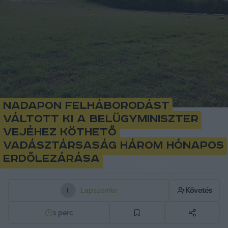
Nadapon felháborodást
váltott ki a belügyminiszter
vejéhez köthető
vadásztársaság három hónapos
erdőlezárása
Lapszemle
Követés
L
1
perc