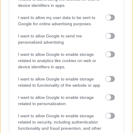
közölte, hogy hozzájuk sem érkezett 
device identifiers in apps.
megkeresés az ügyben.
I want to allow my user data to be sent to
Google for online advertising purposes.
A vadásztársaság elnöke, 
Brindza Tibor
 – Pintér 
Sándor belügyminiszter veje – egy hivatalos 
I want to allow Google to send me
personalized advertising.
levélben úgy fogalmazott: nem céljuk „sírós, 
álmatlan éjszakákat okozni”, de szerinte 
I want to allow Google to enable storage
related to analytics like cookies on web or
biztonsági okokból nem lehet belépni egy 
device identifiers in apps.
intenzív vadászati tevékenység alatt álló 
területre.
I want to allow Google to enable storage
related to functionality of the website or app.
Győrik Balázs
 viszont arra figyelmeztetett, hogy 
I want to allow Google to enable storage
a település területének negyedét jelentő erdőt 
related to personalization.
„nagyurak erdejeként” zárják el a lakosságtól. 
I want to allow Google to enable storage
Hozzátette, nem véletlenül épült a 
related to security, including authentication
helikopterleszálló sem, szerinte ugyanis a 
functionality and fraud prevention, and other