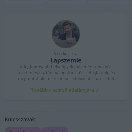
A cikket írta:
Lapszemle
A legfontosabb helyi ügyek más médiumokból,
röviden és tisztán. Válogatunk, összefoglalunk, és
megmutatjuk, mit érdemes elolvasni – az eredeti
forrásokra mutatva. Gyors tájékozódás, egy helyen.
Tovább a szerző adatlapjára
Kulcsszavak: