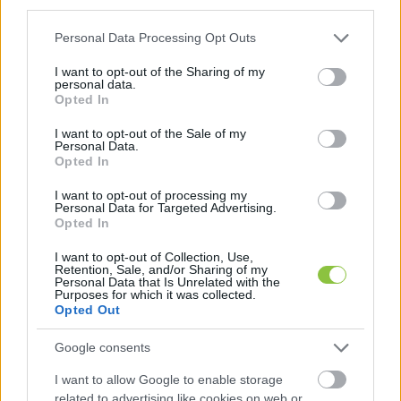
third parties.
éjjel-nappali lezárás. 
Győrik Balázs
Please note that this website/app uses one or more Google
Personal Data Processing Opt Outs
önkormányzati képviselő arról beszélt a 
services and may gather and store information including but
not limited to your visit or usage behaviour. You may click to
I want to opt-out of the Sharing of my
portálnak, hogy sem a szokásos tájékoztatás, 
personal data.
grant or deny consent to Google and its third-party tags to
sem az erdészet felé történő bejelentés nem 
Opted In
use your data for below specified purposes in below Google
előzte meg az intézkedést. A kormányhivatal 
consent section.
I want to opt-out of the Sale of my
Personal Data.
megerősítette: a vadásztársaság valóban nem 
Opted In
tett bejelentést az erdőlátogatás korlátozásáról, 
I want to opt-out of processing my
és jelezte, hogy megindították a szükséges 
Personal Data for Targeted Advertising.
Opted In
vizsgálatot.
I want to opt-out of Collection, Use,
Retention, Sale, and/or Sharing of my
Personal Data that Is Unrelated with the
Purposes for which it was collected.
Opted Out
Google consents
I want to allow Google to enable storage
A Budapesti Erdőgazdaság Zrt. szintén azt 
related to advertising like cookies on web or