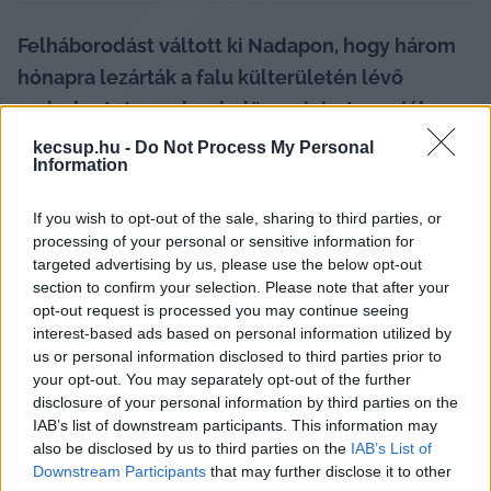
Felháborodást váltott ki Nadapon, hogy három 
hónapra lezárták a falu külterületén lévő 
vadaskertet, amely a belügyminiszter vejéhez 
köthető vadásztársaság kezelésében áll – írja a 
kecsup.hu -
Do Not Process My Personal
Information
Telex.
If you wish to opt-out of the sale, sharing to third parties, or
A település önkormányzata a Pest Vármegyei 
processing of your personal or sensitive information for
Kormányhivatalhoz fordult, hogy vizsgálják meg: 
targeted advertising by us, please use the below opt-out
jogszerűen és arányosan rendelték-e el a 
section to confirm your selection. Please note that after your
opt-out request is processed you may continue seeing
november végéig tartó korlátozást. A döntést a 
interest-based ads based on personal information utilized by
képviselő-testület pénteki ülésén hozták meg, 
us or personal information disclosed to third parties prior to
your opt-out. You may separately opt-out of the further
komoly lakossági felháborodás nyomán.
disclosure of your personal information by third parties on the
IAB’s list of downstream participants. This information may
also be disclosed by us to third parties on the
IAB’s List of
Downstream Participants
that may further disclose it to other
A helyiek szerint indokolatlan a közel száznapos, 