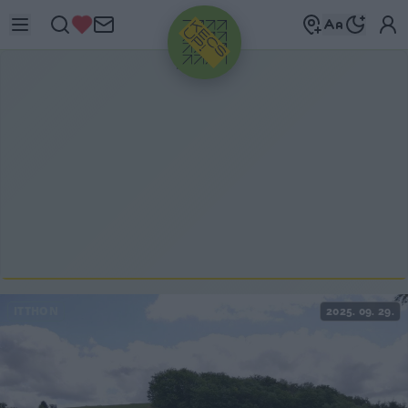
HIRDETÉS
ITTHON
2025. 09. 29.