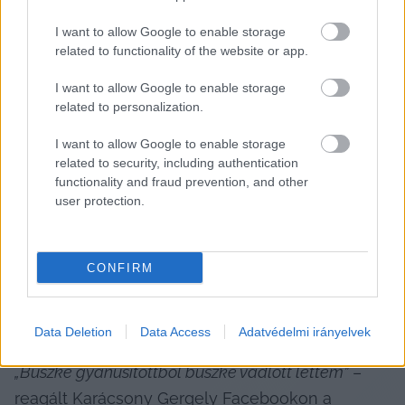
Az ügyészség 
most azt írja
: 
„a Budapesti Rendőr-
I want to allow Google to enable storage
főkapitányság mint gyülekezési hatóság, 2025. 
related to functionality of the website or app.
június 19-én határozatában megtiltotta a gyűlés 
I want to allow Google to enable storage
megtartását, egyrészt a módosított 
related to personalization.
gyermekvédelmi törvénynek megfelelően, 
I want to allow Google to enable storage
másrészt mert a rendezvény időpontjára és 
related to security, including authentication
helyszínére korábban más személy bejelentett már 
functionality and fraud prevention, and other
egy más jellegű rendezvényt. A vádlott a 
user protection.
gyülekezési hatóság határozatáról annak 
meghozatala napján tudomást szerzett, ellene 
CONFIRM
jogorvoslattal nem élt, a bírósági utat nem 
merítette ki, majd az így véglegessé váló tiltó 
határozat ellenére a gyűlést megszervezte.”
Data Deletion
Data Access
Adatvédelmi irányelvek
„Büszke gyanúsítottból büszke vádlott lettem”
 – 
reagált Karácsony Gergely Facebookon a 