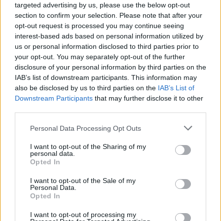
targeted advertising by us, please use the below opt-out
fejlődéshez való jogát a gyülekezési jog elé 
section to confirm your selection. Please note that after your
sorolta az alapjogok sorában, a gyülekezési 
opt-out request is processed you may continue seeing
interest-based ads based on personal information utilized by
törvényben pedig megtiltották a 
us or personal information disclosed to third parties prior to
gyermekvédelminek nevezett homofób törvény 
your opt-out. You may separately opt-out of the further
disclosure of your personal information by third parties on the
előírásaiba ütköző gyűlések szervezését.
IAB’s list of downstream participants. This information may
also be disclosed by us to third parties on the
IAB’s List of
Downstream Participants
that may further disclose it to other
third parties.
Please note that this website/app uses one or more Google
Personal Data Processing Opt Outs
services and may gather and store information including but
not limited to your visit or usage behaviour. You may click to
I want to opt-out of the Sharing of my
personal data.
A Pride felvonulást végül Karácsony Gergely 
grant or deny consent to Google and its third-party tags to
Opted In
use your data for below specified purposes in below Google
főpolgármester önkormányzati rendezvényként 
consent section.
I want to opt-out of the Sale of my
ennek ellenére meghirdette, de a rendőrség 
Personal Data.
Opted In
gyűlésként értelmezte, és megtiltotta. Június 
végén minden idők legnagyobb Pride-ját 
I want to opt-out of processing my