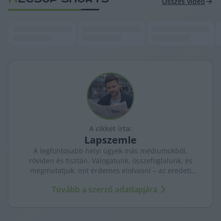
Összes videó
A cikket írta:
Lapszemle
A legfontosabb helyi ügyek más médiumokból,
röviden és tisztán. Válogatunk, összefoglalunk, és
megmutatjuk, mit érdemes elolvasni – az eredeti
forrásokra mutatva. Gyors tájékozódás, egy helyen.
Tovább a szerző adatlapjára