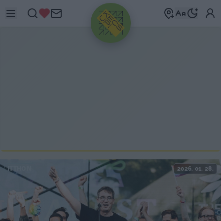
HIRDETÉS
ITTHON
2026. 01. 28.