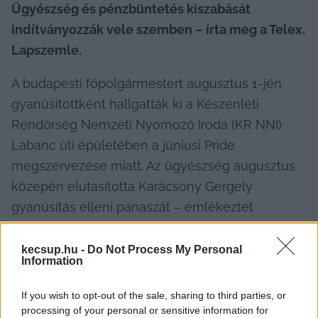
Ügyészség és pénzbüntetés kiszabását 
indítványozzák vele szemben – írta meg a Telex. 
Lapszemle.
A budapesti főpolgármestert augusztus 1-jén 
gyanúsítottként hallgatták ki a Készenléti 
Rendőrség Nemzeti Nyomozó Iroda (KR NNI) 
Labanc úti épületében a júniusi Pride 
megszervezése miatt. Az ügyészség augusztus 
közepén elutasította Karácsony Gergely 
gyanúsítás elleni panaszát – emlékeztet 
cikkében a 
Telex
.
kecsup.hu -
Do Not Process My Personal
Information
A parlament tavasszal úgy módosította az 
If you wish to opt-out of the sale, sharing to third parties, or
processing of your personal or sensitive information for
alkotmányt, hogy a gyermekek egészséges 