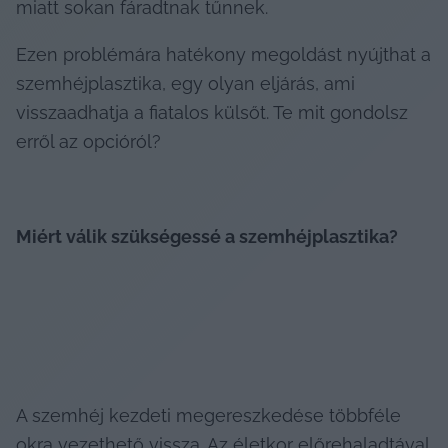
miatt sokan fáradtnak tűnnek.
Ezen problémára hatékony megoldást nyújthat a 
szemhéjplasztika, egy olyan eljárás, ami 
visszaadhatja a fiatalos külsőt. Te mit gondolsz 
erről az opcióról?
Miért válik szükségessé a szemhéjplasztika?
A szemhéj kezdeti megereszkedése többféle 
okra vezethető vissza. Az életkor előrehaladtával 