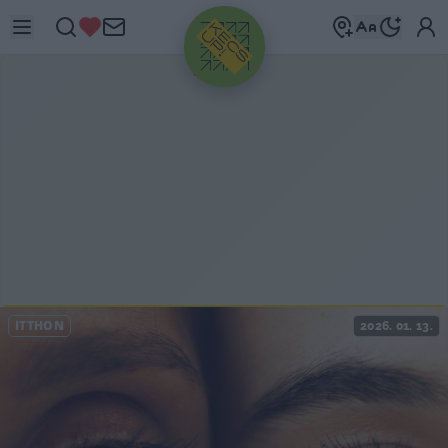
HIRDETÉS
ITTHON
2026. 01. 13.