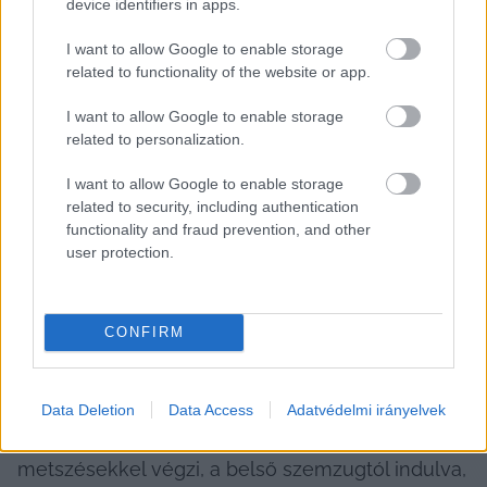
device identifiers in apps.
Melyik kezelést válaszd?
I want to allow Google to enable storage
Az Aesthetica Orvosi Központ kiemelkedő 
related to functionality of the website or app.
szakértelemmel és csúcstechnológiával áll 
I want to allow Google to enable storage
rendelkezésre a plasztikai kezelések terén. Az itt 
related to personalization.
található egyik legnagyobb orvos-esztétikai 
I want to allow Google to enable storage
lézerpark lehetővé teszi a precíz 
related to security, including authentication
beavatkozásokat. A személyre szabott kezelési 
functionality and fraud prevention, and other
user protection.
terv elkészítése során arra törekednek, hogy a 
lehető legjobb eredményt érd el. Legyen szó 
felső vagy alsó szemhéjplasztikáról, minden 
CONFIRM
esetben a természetes hatású eredményekre 
törekednek.
Data Deletion
Data Access
Adatvédelmi irányelvek
A felső szemhéjplasztikát a sebész apró 
metszésekkel végzi, a belső szemzugtól indulva, 