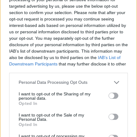
biztonságosabbak lettek. Az eljárás során a 
targeted advertising by us, please use the below opt-out
plasztikai sebészek óvatosan távolítják el a 
section to confirm your selection. Please note that after your
felesleges bőrt és zsírt, így minimalizálva a 
opt-out request is processed you may continue seeing
interest-based ads based on personal information utilized by
hegek kialakulását. Ez az eljárás különösen jól 
us or personal information disclosed to third parties prior to
összehangolható más kezelésekkel, miközben 
your opt-out. You may separately opt-out of the further
visszaállítja a bőr rugalmasságát.
disclosure of your personal information by third parties on the
IAB’s list of downstream participants. This information may
also be disclosed by us to third parties on the
IAB’s List of
A beavatkozás előnyei
Downstream Participants
that may further disclose it to other
third parties.
A szemhéjplasztika esztétikai, de akár 
Please note that this website/app uses one or more Google
egészségügyi előnyökkel is járhat. Nem ritka, 
Personal Data Processing Opt Outs
services and may gather and store information including but
hogy a lógó szemhéjak akadályozzák a látást, 
not limited to your visit or usage behaviour. You may click to
I want to opt-out of the Sharing of my
personal data.
ami mindennapi nehézségeket okozhat. Ilyen 
grant or deny consent to Google and its third-party tags to
Opted In
use your data for below specified purposes in below Google
esetekben a műtét nemcsak a megjelenést 
consent section.
I want to opt-out of the Sale of my
javítja, hanem megkönnyíti a mindennapi életet 
Personal Data.
Opted In
is.
I want to opt-out of processing my