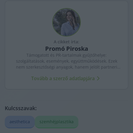
A cikket írta:
Promó
Piroska
Támogatott és PR-tartalmak gyűjtőhelye:
szolgáltatások, események, együttműködések. Ezek
nem szerkesztőségi anyagok, hanem jelölt partneri
tartalmak – átláthatóan, külön kezelve a KecsUP
Tovább a szerző adatlapjára
újságírásától.
Kulcsszavak:
aesthetica
szemhéjplasztika