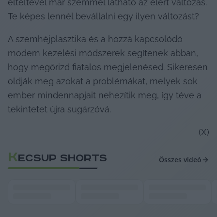
elteltével már szemmel látható az elért változás. 
Te képes lennél bevállalni egy ilyen változást?
A szemhéjplasztika és a hozzá kapcsolódó 
modern kezelési módszerek segítenek abban, 
hogy megőrizd fiatalos megjelenésed. Sikeresen 
oldják meg azokat a problémákat, melyek sok 
ember mindennapjait nehezítik meg, így téve a 
tekintetet újra sugárzóvá.
(X)
K
ECSUP SHORTS
Összes videó