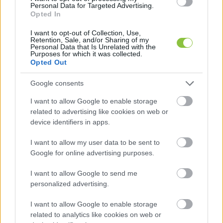
Personal Data for Targeted Advertising.
Opted In
HIRDETÉS
I want to opt-out of Collection, Use,
Retention, Sale, and/or Sharing of my
Personal Data that Is Unrelated with the
Purposes for which it was collected.
Opted Out
Google consents
I want to allow Google to enable storage
related to advertising like cookies on web or
Az eljárás után a szemek nyitottabbá, frissebbé 
device identifiers in apps.
válnak. A metszéseket finoman, a természetes 
I want to allow my user data to be sent to
ráncok mentén végzik, így a hegek szinte 
Google for online advertising purposes.
észrevétlenek. Ez a beavatkozás az arc 
I want to allow Google to send me
harmóniájára is pozitívan hat. Az elért 
personalized advertising.
eredmények javíthatják az önbizalmat, hiszen 
I want to allow Google to enable storage
ismét elégedetten nézhetsz a tükörbe.
related to analytics like cookies on web or