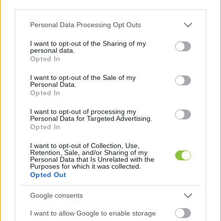
third parties.
terület távoli sarkába valaki letett néhány 
Please note that this website/app uses one or more Google
Personal Data Processing Opt Outs
szalmabálát… Gondolom, lassan majd a valaki 
services and may gather and store information including but
megveszi jó olcsón a házikót. Több mindennek a 
not limited to your visit or usage behaviour. You may click to
I want to opt-out of the Sharing of my
personal data.
jelképe ez is: az orbáni nagy magyar gazdasági 
grant or deny consent to Google and its third-party tags to
Opted In
use your data for below specified purposes in below Google
csodának, a vidék lerohasztásának és az EU-s 
consent section.
I want to opt-out of the Sale of my
pénzek elherdálásának a szimbóluma”
 – 
Personal Data.
Opted In
összegzett Hadházy Ákos.
I want to opt-out of processing my
Personal Data for Targeted Advertising.
Opted In
I want to opt-out of Collection, Use,
Retention, Sale, and/or Sharing of my
Personal Data that Is Unrelated with the
Purposes for which it was collected.
Opted Out
„Ez is egy elkövetési forma, az ‘ipariparkozás’. Az 
Google consents
országban számtalan faluban hoztak létre EU-s 
I want to allow Google to enable storage
pénzből a ehhez hasonló ‘ipari parkokat’. Párat 