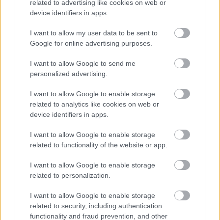
related to advertising like cookies on web or
bemutattam én is már, de hány ilyen van még. Ha 
device identifiers in apps.
innen nézzük, nem is olyan fájó a hír, hogy az újév 
I want to allow my user data to be sent to
kezdetével újabb 400 milliárd (!) forint EU-s 
Google for online advertising purposes.
támogatás ugrott… Ha onnan, hogy mennyi minden 
I want to allow Google to send me
értelmes dologra lehetett volna ezt a pénzt 
personalized advertising.
elkölteni (pl. egy komplett metrót, vagy jónéhány új 
kórházat megépíteni): tragédia”
 – hangsúlyozta a 
I want to allow Google to enable storage
related to analytics like cookies on web or
képviselő.
device identifiers in apps.
Hadházy Ákos „tragikomikus zárásként” 
I want to allow Google to enable storage
közzétette a projekt hivatalos projektlapjának 
related to functionality of the website or app.
leírását. Nagyívű tervek voltak, a célok között 
I want to allow Google to enable storage
szerepelt például a foglalkoztatottság növelése, 
related to personalization.
magasan kvalifikált munkahelyek létrehozása, 
I want to allow Google to enable storage
helyi vállalkozások versenyképességének 
related to security, including authentication
fokozása, lakosság fogyásának megállítása, új 
functionality and fraud prevention, and other