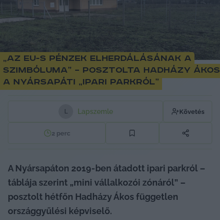
„Az EU-s pénzek elherdálásának a
szimbóluma” – posztolta Hadházy Ákos
a nyársapáti „ipari parkról”
Lapszemle
Követés
L
2
perc
A Nyársapáton 2019-ben átadott ipari parkról – 
táblája szerint „mini vállalkozói zónáról” – 
posztolt hétfőn Hadházy Ákos független 
országgyűlési képviselő.