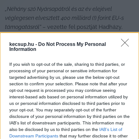
„Néhány szó Nyársapátról és az év elejével 
véglegesen elvesztett 400 milliárd (!) forint EU-s 
támogatásról”
 – vezette fel posztját Hadházy, 
majd úgy folytatta: hat éve majdnem 100 millió 
kecsup.hu -
Do Not Process My Personal
forintból építettek fel, majd adtak át 
„nagy 
Information
csinnadrattával, plébánosi áldással egy családi 
házat (‘inkubátor ház’), ami körül két hektár telket 
If you wish to opt-out of the sale, sharing to third parties, or
processing of your personal or sensitive information for
körbevettek kerítéssel”
. Hozzátette, a területet 
targeted advertising by us, please use the below opt-out
további kerítésekkel felosztották hat részre, de a 
section to confirm your selection. Please note that after your
belső kerítéseket 
„azóta ellopták/elszállították 
opt-out request is processed you may continue seeing
interest-based ads based on personal information utilized by
máshová”
.
us or personal information disclosed to third parties prior to
your opt-out. You may separately opt-out of the further
disclosure of your personal information by third parties on the
IAB’s list of downstream participants. This information may
„Kb. ennyi történt a hat év alatt. Gazdasági 
also be disclosed by us to third parties on the
IAB’s List of
Downstream Participants
that may further disclose it to other
tevékenységnek csak annyi nyoma van, hogy a 