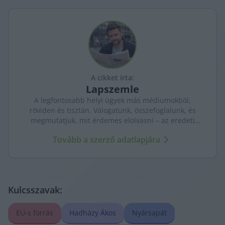
A cikket írta:
Lapszemle
A legfontosabb helyi ügyek más médiumokból,
röviden és tisztán. Válogatunk, összefoglalunk, és
megmutatjuk, mit érdemes elolvasni – az eredeti
forrásokra mutatva. Gyors tájékozódás, egy helyen.
Tovább a szerző adatlapjára
Kulcsszavak:
EU-s forrás
Hadházy Ákos
Nyársapát