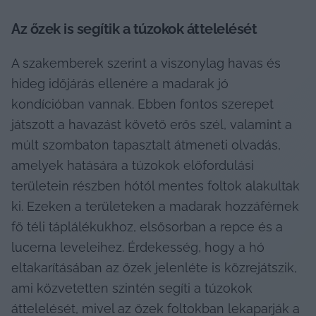
Az őzek is segítik a túzokok áttelelését
A szakemberek szerint a viszonylag havas és 
hideg időjárás ellenére a madarak jó 
kondícióban vannak. Ebben fontos szerepet 
játszott a havazást követő erős szél, valamint a 
múlt szombaton tapasztalt átmeneti olvadás, 
amelyek hatására a túzokok előfordulási 
területein részben hótól mentes foltok alakultak 
ki. Ezeken a területeken a madarak hozzáférnek 
fő téli táplálékukhoz, elsősorban a repce és a 
lucerna leveleihez. Érdekesség, hogy a hó 
eltakarításában az őzek jelenléte is közrejátszik, 
ami közvetetten szintén segíti a túzokok 
áttelelését, mivel az őzek foltokban lekaparják a 