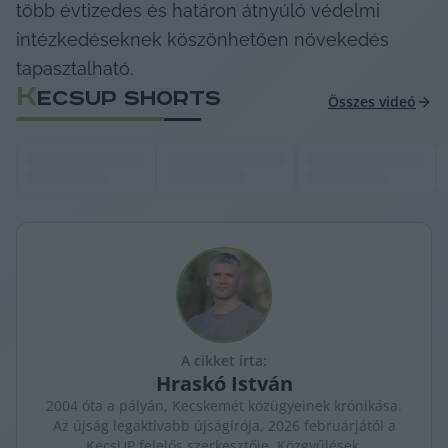
több évtizedes és határon átnyúló védelmi 
intézkedéseknek köszönhetően növekedés 
tapasztalható.
K
ECSUP SHORTS
Összes videó
A cikket írta:
Hraskó
István
2004 óta a pályán, Kecskemét közügyeinek krónikása.
Az újság legaktívabb újságírója, 2026 februárjától a
KecsUP felelős szerkesztője. Közgyűlések,