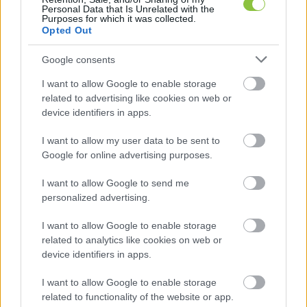
elmozdulásnak tudható be. Az elmúlt 
Personal Data that Is Unrelated with the
Purposes for which it was collected.
időszakban ugyanis az ország több olyan 
Opted Out
pontján is lehetett túzokkal találkozni, amely 
Google consents
nem a megszokott előfordulási területe a fajnak.
I want to allow Google to enable storage
Például Hódmezővásárhely térségében 
related to advertising like cookies on web or
device identifiers in apps.
megfigyeltek magányos példányokat, Szarvas 
külterületén pedig egy nagyobb csapatot 
I want to allow my user data to be sent to
(mintegy 80 egyedet) regisztráltak. A 
Google for online advertising purposes.
Kiskunságban a napokban már 545 madarat 
I want to allow Google to send me
számoltak a szakemberek.
personalized advertising.
I want to allow Google to enable storage
related to analytics like cookies on web or
HIRDETÉS
device identifiers in apps.
I want to allow Google to enable storage
related to functionality of the website or app.