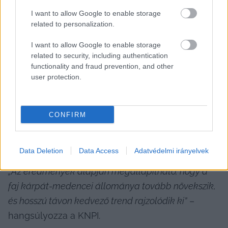
I want to allow Google to enable storage
related to personalization.
I want to allow Google to enable storage
related to security, including authentication
A rendelkezésre álló adatok alapján elmondható, 
functionality and fraud prevention, and other
hogy az idei év elején a Kárpát-medencében 
user protection.
legalább 2992 túzok tartózkodott. Ez a 2025-ös 
számláláshoz képest mintegy 10 százalékos (270 
CONFIRM
példányos) növekedést jelent, míg a 2004-es 
állapothoz viszonyítva az állomány közel 50 
százalékkal gyarapodott.
Data Deletion
Data Access
Adatvédelmi irányelvek
„Az eredmények alapján megállapítható, hogy a 
faj kárpát-medencei állománya tovább növekszik, 
és hosszú távon kedvező trend rajzolódik ki”
 – 
hangsúlyozza a KNPI.