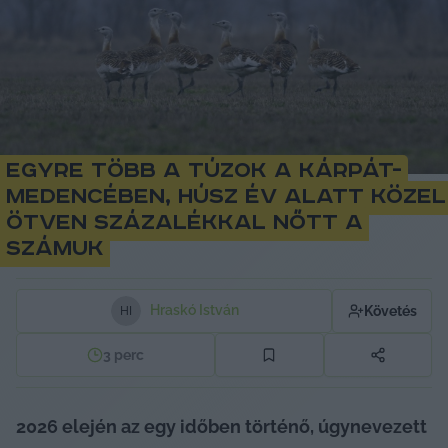
Egyre több a túzok a Kárpát-
medencében, húsz év alatt közel
ötven százalékkal nőtt a
számuk
Hraskó István
Követés
H
I
3
perc
2026 elején az egy időben történő, úgynevezett 