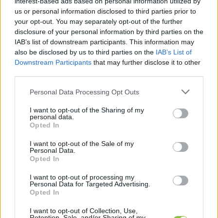
interest-based ads based on personal information utilized by
us or personal information disclosed to third parties prior to
your opt-out. You may separately opt-out of the further
disclosure of your personal information by third parties on the
IAB’s list of downstream participants. This information may
also be disclosed by us to third parties on the
IAB’s List of
A nyugatpannon régióban — azaz a Mosoni-
Downstream Participants
that may further disclose it to other
síkon, valamint Ausztria és Szlovákia területén — 
third parties.
az állomány nagysága megegyezik az előző 
Please note that this website/app uses one or more Google
Personal Data Processing Opt Outs
évivel: összesen 728 példányt regisztráltak, így 
services and may gather and store information including but
not limited to your visit or usage behaviour. You may click to
I want to opt-out of the Sharing of my
ebben a régióban az intenzív növekedést 
personal data.
grant or deny consent to Google and its third-party tags to
Opted In
követően idén stagnálást mutat az állomány.
use your data for below specified purposes in below Google
consent section.
I want to opt-out of the Sale of my
A KNPI működési területén, a Dunamenti-síkon 
Personal Data.
Opted In
az idei felmérés során 476 egyedet észleltek a 
Nemzeti Park munkatársai. A tavalyi 614 
I want to opt-out of processing my
Personal Data for Targeted Advertising.
egyedhez képest ez jóval kevesebb, de ez csak 
Opted In
a nagyobb mennyiségű hó okozta regionális 
I want to opt-out of Collection, Use,
Retention, Sale, and/or Sharing of my