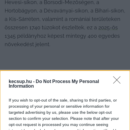
Hevesi-síkon, a Borsodi-Mezőségen, a 
Hortobágyon, a Dévaványai-síkon, a Bihari-síkon, 
a Kis-Sárréten, valamint a romániai területeken 
összesen 1740 túzokot észleltek, ez a 
2025-ös
1345 példányhoz képest mintegy 400 egyedes 
növekedést jelent.
kecsup.hu -
Do Not Process My Personal
Information
If you wish to opt-out of the sale, sharing to third parties, or
processing of your personal or sensitive information for
targeted advertising by us, please use the below opt-out
section to confirm your selection. Please note that after your
opt-out request is processed you may continue seeing