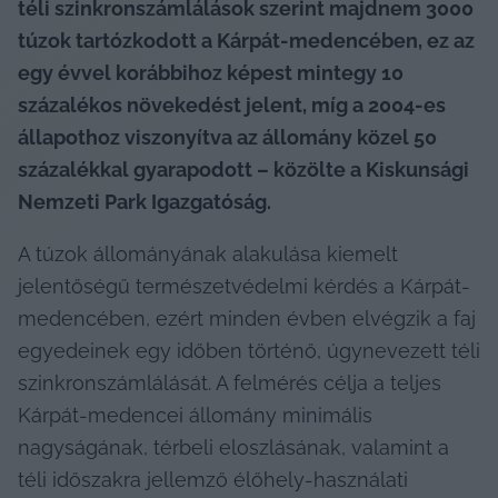
téli szinkronszámlálások szerint majdnem 3000 
túzok tartózkodott a Kárpát-medencében, ez az 
egy évvel korábbihoz képest mintegy 10 
százalékos növekedést jelent, míg a 2004-es 
állapothoz viszonyítva az állomány közel 50 
százalékkal gyarapodott – közölte a Kiskunsági 
Nemzeti Park Igazgatóság.
A túzok állományának alakulása kiemelt 
jelentőségű természetvédelmi kérdés a Kárpát-
medencében, ezért minden évben elvégzik a faj 
egyedeinek egy időben történő, úgynevezett téli 
szinkronszámlálását. A felmérés célja a teljes 
Kárpát-medencei állomány minimális 
nagyságának, térbeli eloszlásának, valamint a 
téli időszakra jellemző élőhely-használati 