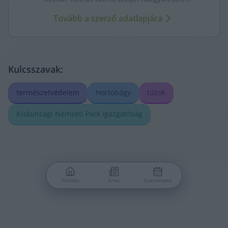
tényfeltárások, emberi sorsok – riportjaiban a város
Tovább a szerző adatlapjára
arca és a háttérben élők történetei egyszerre jelennek
meg.
Kulcsszavak:
természetvédelem
Hortobágy
túzok
Kiskunsági Nemzeti Park Igazgatóság
Főoldal
Friss
Események