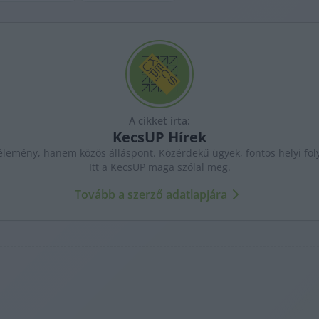
A cikket írta:
KecsUP
Hírek
lemény, hanem közös álláspont. Közérdekű ügyek, fontos helyi fol
Itt a KecsUP maga szólal meg.
Tovább a szerző adatlapjára