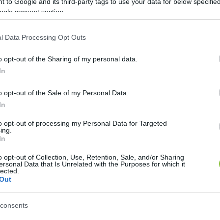
 to Google and its third-party tags to use your data for below specifi
ogle consent section.
yakornoki programunk képzései
l Data Processing Opt Outs
KecsUP Hírek
K
H
o opt-out of the Sharing of my personal data.
In
o opt-out of the Sale of my Personal Data.
 első képzésünket a KecsUP Next programunkra jelen
In
gyakornokként az elkövetkező hónapokban.
to opt-out of processing my Personal Data for Targeted
ing.
csUP Next gyakornoki programunkat olyan 18 és 35 é
In
ió és a média, az újságírás, az online tartalomgyárt
o opt-out of Collection, Use, Retention, Sale, and/or Sharing
y független helyi szerkesztőség a hétköznapokban.
ersonal Data that Is Unrelated with the Purposes for which it
lected.
Out
consents
öző, tematikus képzéseket tartunk. Január 25-én, vas