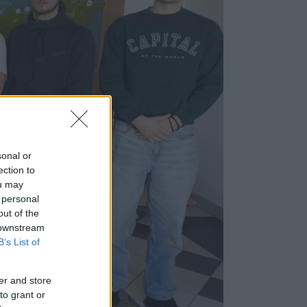
sonal or
ection to
ou may
 personal
out of the
 downstream
B’s List of
er and store
to grant or