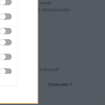
újságírói hivatásról, annak 
rásvédelemről és az interjúkészítés 
t-készítésről is.
cióban dolgozhatnak a KecsUP 
Összes videó