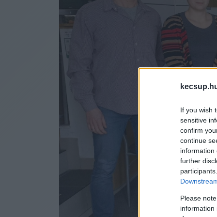
kecsup.h
If you wish 
sensitive in
confirm you
continue se
information 
further disc
participants
Downstream 
Please note
information 