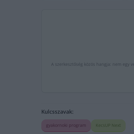
A szerkesztőség közös hangja: nem egy vé
Kulcsszavak:
gyakornoki program
KecsUP Next