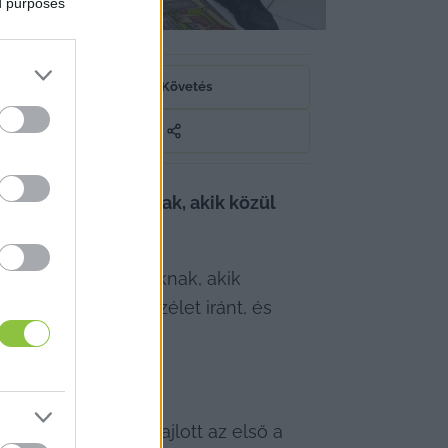
ed purposes
Követés
tkezett fiataloknak, akik közül 
v közötti fiataloknak, akik 
ás és a helyi közélet iránt, és 
árnap már le is zajlott az első a 