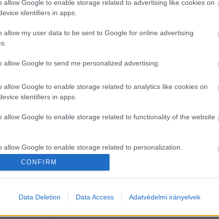
o allow Google to enable storage related to advertising like cookies on
kó István
 újságíró kollégánk beszélt többek között az 
evice identifiers in apps.
ek és vélemények elválasztásának fontosságáról, a for
o allow my user data to be sent to Google for online advertising
szolt a résztvevők kérdéseire.
s.
to allow Google to send me personalized advertising.
o allow Google to enable storage related to analytics like cookies on
evice identifiers in apps.
o allow Google to enable storage related to functionality of the website
videózásról, fotózásról, közösségi médiáról és podcas
es résztvevőt ki is választunk, akik gyakornoki pozí
o allow Google to enable storage related to personalization.
g megjelenési lehetőséget kapnak felületeinken.
CONFIRM
o allow Google to enable storage related to security, including
cation functionality and fraud prevention, and other user protection.
Data Deletion
Data Access
Adatvédelmi irányelvek