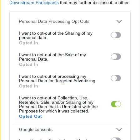
konfliktusoknak”.
Downstream Participants
that may further disclose it to other
third parties.
Please note that this website/app uses one or more Google
Personal Data Processing Opt Outs
„Azt gondoltam, hogy ezt lesz a legkönnyebb 
services and may gather and store information including but
not limited to your visit or usage behaviour. You may click to
I want to opt-out of the Sharing of my
lezárni, de kiderült, hogy valószínűleg ez a 
personal data.
grant or deny consent to Google and its third-party tags to
legbonyolultabb [konfliktus]”
 – mondta az 
Opted In
use your data for below specified purposes in below Google
amerikai elnök az orosz-ukrán háborúról. 
consent section.
I want to opt-out of the Sale of my
Personal Data.
Hozzátette: „sok jó dolog történik” a világban, 
Opted In
Európa, Amerika és a Közel-Kelet „kezd 
I want to opt-out of processing my
megnyugodni”. Trump ígéretet tett arra, hogy az 
Personal Data for Targeted Advertising.
Opted In
ukrajnai háborút is „hamarosan” lezárja – írta a 
Telex
. A Béketanácsban való részvételt eddig 22 
I want to opt-out of Collection, Use,
Retention, Sale, and/or Sharing of my
állam fogadta el;
Personal Data that Is Unrelated with the
Purposes for which it was collected.
Opted Out
Google consents