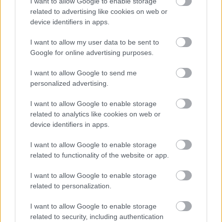
I want to allow Google to enable storage
related to advertising like cookies on web or
device identifiers in apps.
I want to allow my user data to be sent to
Magyarország Bulgária mellett az egyetlen 
Google for online advertising purposes.
európai uniós tagállam, amelyik idáig 
elfogadta Trump meghívását a testületbe.
I want to allow Google to send me
personalized advertising.
I want to allow Google to enable storage
Az EU több országa a Trump által generált 
related to analytics like cookies on web or
grönlandi konfliktusra válaszul visszautasította a 
device identifiers in apps.
részvételt, Nagy-Britannia pedig Belarusz 
I want to allow Google to enable storage
részvétele miatt bejelentette, hogy „nem áll 
related to functionality of the website or app.
készen” a csatlakozásra – írta a 
Telex
. A 
I want to allow Google to enable storage
Béketanácsban jelenleg az alábbi országok 
related to personalization.
szerepelnek:
I want to allow Google to enable storage
related to security, including authentication
Marokkó, Egyiptom, Törökország, Katar, Szaúd-