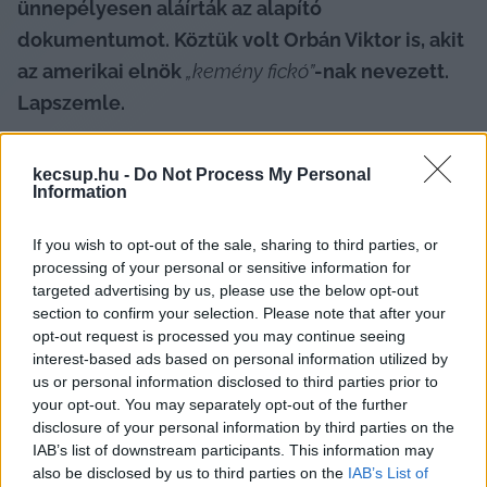
ünnepélyesen aláírták az alapító 
dokumentumot. Köztük volt Orbán Viktor is, akit 
az amerikai elnök 
„kemény fickó”
-nak nevezett. 
Lapszemle.
Az aláírási ceremóniát bevezető beszédében 
kecsup.hu -
Do Not Process My Personal
Trump „a világ valaha volt egyik legfontosabb 
Information
testületé”-nek titulálta a Béketanácsot, annak 
If you wish to opt-out of the sale, sharing to third parties, or
ellenére, hogy a frissen alakult testület 
processing of your personal or sensitive information for
működéséről szinte semmit nem tudni.
targeted advertising by us, please use the below opt-out
section to confirm your selection. Please note that after your
opt-out request is processed you may continue seeing
interest-based ads based on personal information utilized by
us or personal information disclosed to third parties prior to
Trump leszögezte, hogy a Béketanács az 
your opt-out. You may separately opt-out of the further
disclosure of your personal information by third parties on the
ENSZ-szel együttműködésben azon fog 
IAB’s list of downstream participants. This information may
dolgozni, hogy „véget vessenek a világban a 
also be disclosed by us to third parties on the
IAB’s List of