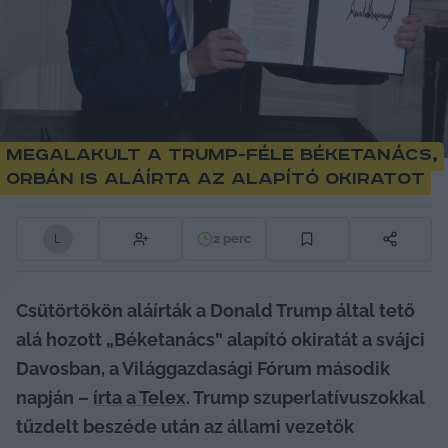
Megalakult a Trump-féle Béketanács,
Orbán is aláírta az alapító okiratot
2
perc
L
Csütörtökön aláírták a Donald Trump által tető 
alá hozott „Béketanács” alapító okiratát a svájci 
Davosban, a Világgazdasági Fórum második 
napján – 
írta a Telex
. Trump szuperlatívuszokkal 
tűzdelt beszéde után az állami vezetők 