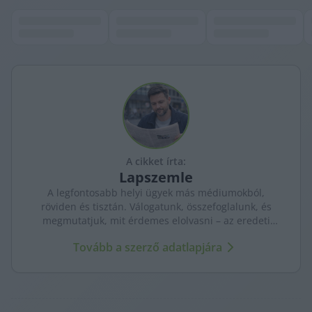
A cikket írta:
Lapszemle
A legfontosabb helyi ügyek más médiumokból,
röviden és tisztán. Válogatunk, összefoglalunk, és
megmutatjuk, mit érdemes elolvasni – az eredeti
forrásokra mutatva. Gyors tájékozódás, egy helyen.
Tovább a szerző adatlapjára