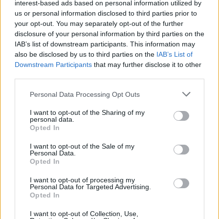
interest-based ads based on personal information utilized by
us or personal information disclosed to third parties prior to
your opt-out. You may separately opt-out of the further
disclosure of your personal information by third parties on the
IAB’s list of downstream participants. This information may
also be disclosed by us to third parties on the
IAB’s List of
Downstream Participants
that may further disclose it to other
third parties.
Please note that this website/app uses one or more Google
Personal Data Processing Opt Outs
services and may gather and store information including but
not limited to your visit or usage behaviour. You may click to
I want to opt-out of the Sharing of my
personal data.
grant or deny consent to Google and its third-party tags to
Opted In
use your data for below specified purposes in below Google
consent section.
I want to opt-out of the Sale of my
Personal Data.
Fotó: Képernyőkivágás, Sipos László Facebook
Opted In
A Fideszesek legtöbbször Cseh Tamás 
I want to opt-out of processing my
Personal Data for Targeted Advertising.
képviselő-jelölt posztját osztották meg.
Opted In
I want to opt-out of Collection, Use,