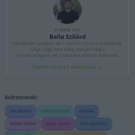
A cikket írta:
Balla
Szilárd
Kecskeméti újságíró, aki a sporttól jutott el a közéletig.
Célja, hogy több hang jelenjen meg a
nyilvánosságban, és a hatalmat kontroll alatt tartó
újságírás erősödjön. A város ügyeit szenvedéllyel és
Tovább a szerző adatlapjára
kritikus szemmel követi.
Kulcsszavak:
Kecskemét
önkormányzat
politika
Fekete Gábor
Sipos László
Lévai Jánosné