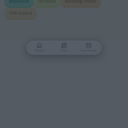
képviselők
Facebook
közösségi média
Tóth Szilárd
Főoldal
Friss
Események