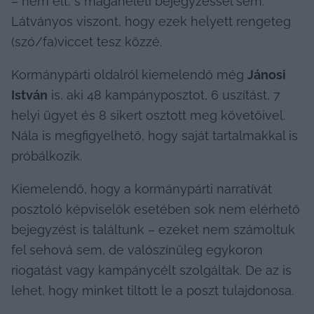
– nem élt, s magánéleti bejegyzéssel sem. 
Látványos viszont, hogy ezek helyett rengeteg 
(szó/fa)viccet tesz közzé.
Kormánypárti oldalról kiemelendő még 
Jánosi 
István
 is, aki 48 kampányposztot, 6 uszítást, 7 
helyi ügyet és 8 sikert osztott meg követőivel. 
Nála is megfigyelhető, hogy saját tartalmakkal is 
próbálkozik. 
Kiemelendő, hogy a kormánypárti narratívát 
posztoló képviselők esetében sok nem elérhető 
bejegyzést is találtunk – ezeket nem számoltuk 
fel sehová sem, de valószínűleg egykoron 
riogatást vagy kampánycélt szolgáltak. De az is 
lehet, hogy minket tiltott le a poszt tulajdonosa.