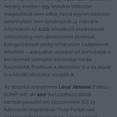
néhány esetben egy témakör többszöri 
megosztását nem adtuk hozzá egynél többször, 
amennyiben nem tartalmazott új, releváns 
információt. Az alább következő eredmények 
valószínűleg nem darabszámra pontosak, 
kategorizálásuk pedig néhányszor szubjektívek 
lehetnek – arányaiban azonban jól bemutatják a 
kecskeméti szereplők közösségi média 
használatát. Pontosan a december 6-a és január 
6-a közötti időszakot vizsgáltuk.
Az abszolút aranyérmes 
Lévai Jánosné
 (Fidesz-
KDNP) lett, aki 
220
! (kétszázhúsz) darab 
kampányposztot tett közszemlére. Ezt 23 
háborúval/migrációval/Tisza Párttal való 