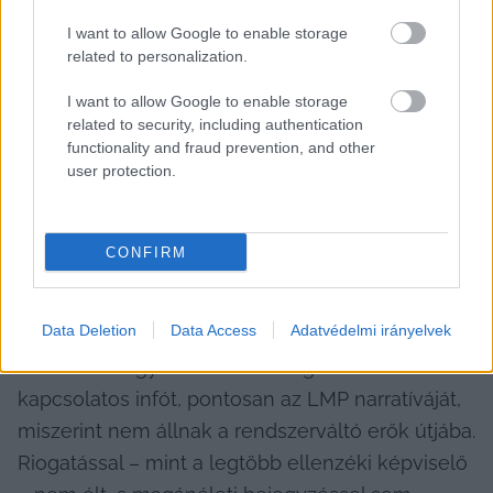
I want to allow Google to enable storage
related to personalization.
I want to allow Google to enable storage
related to security, including authentication
functionality and fraud prevention, and other
user protection.
Tóth Szilárd
 (Szövetség a Hírös Városért 
Egyesület) bizonyult a legaktívabbnak helyi 
ügyek tekintetében, 20 alkalommal számolt be 
CONFIRM
és tájékoztatott fejleményekről. Persze kéz a 
kézben jár ezzel a megvalósulás 
Data Deletion
Data Access
Adatvédelmi irányelvek
kommunikálása, 10 sikerről is posztolt. 
Mindössze egyszer osztott meg a választással 
kapcsolatos infót, pontosan az LMP narratíváját, 
miszerint nem állnak a rendszerváltó erők útjába. 
Riogatással – mint a legtöbb ellenzéki képviselő 