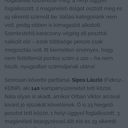
riogatással fűszerezte meg, 4 helyi üggyel 
foglalkozott, 2 magánéleti dolgot osztott meg és 
19 sikerről számolt be. Vallási kategóriánk nem 
volt, pedig ebben is kimagaslót alkotott. 
Szentestétől karácsony végéig 28 poszttal 
rukkolt elő – ezek többsége persze csak 
megosztás volt. Itt kiemelten érvényes, hogy 
nem feltétlenül pontos szám a 220 – ha nem 
hiszik, nyugodtan számoljanak utána!
Szorosan követte párttársa, 
Sipos László
 (Fidesz-
KDNP), aki 
140
 kampányüzenetet tett közzé. 
Nála olyan is akadt, amikor Orbán Viktor arcával 
kívánt jó éjszakát követőinek. Ő is 23 hergelő 
posztot tett közzé, 1 helyi üggyel foglalkozott, 3 
magánéleti bejegyzéssel állt elő és 19 sikerről 