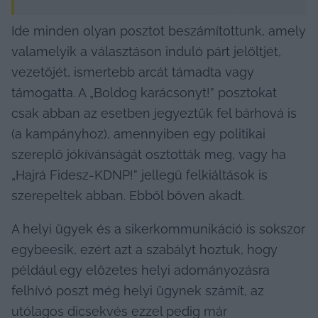
Ide minden olyan posztot beszámítottunk, amely 
valamelyik a választáson induló párt jelöltjét, 
vezetőjét, ismertebb arcát támadta vagy 
támogatta. A „Boldog karácsonyt!” posztokat 
csak abban az esetben jegyeztük fel bárhová is 
(a kampányhoz), amennyiben egy politikai 
szereplő jókívánságát osztották meg, vagy ha 
„Hajrá Fidesz-KDNP!” jellegű felkiáltások is 
szerepeltek abban. Ebből bőven akadt.
A helyi ügyek és a sikerkommunikáció is sokszor 
egybeesik, ezért azt a szabályt hoztuk, hogy 
például egy előzetes helyi adományozásra 
felhívó poszt még helyi ügynek számít, az 
utólagos dicsekvés ezzel pedig már 