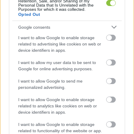
Retention, Sale, and/or Sharing of my
Personal Data that Is Unrelated with the
Laczkó-Zsámboki Angéla
 (Fidesz-KDNP) a 
Purposes for which it was collected.
Opted Out
Magyar Péterrel szembeni balhéja óta a 
legismertebb kecskeméti képviselő országosan. 
Google consents
Stílusa igen megosztó, részben ennek is 
I want to allow Google to enable storage
köszönheti azt, hogy az algoritmus imádja – de 
related to advertising like cookies on web or
meg is dolgozik érte, számos saját videót nyújt 
device identifiers in apps.
követőinek. A Mikulás érkezése óta 10-szer 
I want to allow my user data to be sent to
riogatott háborúval, Tiszával vagy migránsokkal, 
Google for online advertising purposes.
6 kampánytémát dobott be és 7 sikerről számolt 
I want to allow Google to send me
be. Korábban magánélettel és helyi ügyekkel is 
personalized advertising.
gyakran foglalkozott, azonban az elmúlt 
I want to allow Google to enable storage
időszakban ezek nem kerültek szóba az oldalán 
related to analytics like cookies on web or
– ha csak nem számoljuk riogatás helyett helyi 
device identifiers in apps.
ügynek, hogy egy háborúban lebombáznák a 
I want to allow Google to enable storage
kecskeméti repteret. Ilyen ez az országos hírnév.
related to functionality of the website or app.