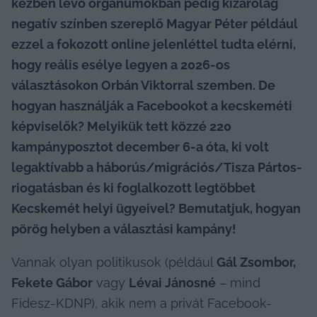
kézben lévő orgánumokban pedig kizárólag 
negatív színben szereplő Magyar Péter például 
ezzel a fokozott online jelenléttel tudta elérni, 
hogy reális esélye legyen a 2026-os 
választásokon Orbán Viktorral szemben. De 
hogyan használják a Facebookot a kecskeméti 
képviselők? Melyikük tett közzé 220 
kampányposztot december 6-a óta, ki volt 
legaktívabb a háborús/migrációs/Tisza Pártos-
riogatásban és ki foglalkozott legtöbbet 
Kecskemét helyi ügyeivel? Bemutatjuk, hogyan 
pörög helyben a választási kampány!
Vannak olyan politikusok (például 
Gál Zsombor,
Fekete Gábor
 vagy 
Lévai Jánosné
 – mind 
Fidesz-KDNP), akik nem a privát Facebook-