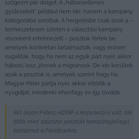
szögezni pár dolgot. A „háborúellenes 
gyűléseket” például nem ide, hanem a kampány 
kategóriába soroltuk. A hergelésbe csak azok a – 
természetesen szintén a választási kampány 
részeként értelmezett – posztok fértek be, 
amelyek konkrétan tartalmazták, vagy erősen 
sugallták, hogy ha nem az egyik párt nyer, akkor 
háború lesz, jönnek a migránsok. De ide kerültek 
azok a posztok is, amelyek szerint hogy ha 
Magyar Péter pártja nyer, akkor eltörlik a 
nyugdíjat, mindenki éhenfagy és így tovább.
Két olyan Fidesz-KDNP-s képviselő is volt, aki 
több mint százszor posztolt kampányjellegű 
tartalmat a Facebookra.