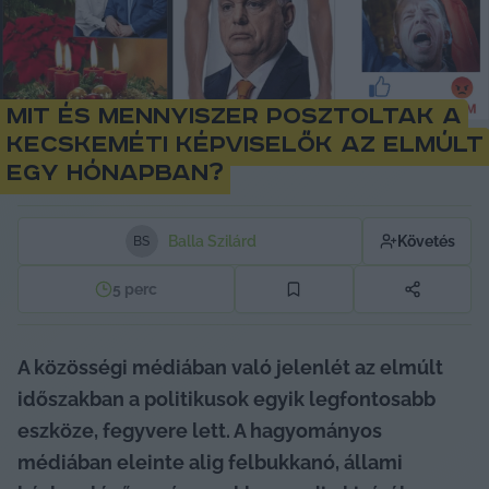
Mit és mennyiszer posztoltak a
kecskeméti képviselők az elmúlt
egy hónapban?
Balla Szilárd
Követés
B
S
5
perc
A közösségi médiában való jelenlét az elmúlt 
időszakban a politikusok egyik legfontosabb 
eszköze, fegyvere lett. A hagyományos 
médiában eleinte alig felbukkanó, állami 