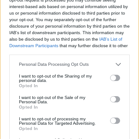
interest-based ads based on personal information utilized by
évek alatt kialakult természetes biofilm 
us or personal information disclosed to third parties prior to
(nagyrészt a nitrogén) tápanyag hiányában 
your opt-out. You may separately opt-out of the further
elhal és leválik, amely így megjelenik a 
disclosure of your personal information by third parties on the
IAB’s list of downstream participants. This information may
felhasználási helyeken.
also be disclosed by us to third parties on the
IAB’s List of
Downstream Participants
that may further disclose it to other
third parties.
Javulni látszik az ivóvízhelyzet, már sokkal 
Please note that this website/app uses one or more Google
Personal Data Processing Opt Outs
kevesebb a panasz
services and may gather and store information including but
not limited to your visit or usage behaviour. You may click to
I want to opt-out of the Sharing of my
personal data.
grant or deny consent to Google and its third-party tags to
Opted In
HIRDETÉS
use your data for below specified purposes in below Google
consent section.
I want to opt-out of the Sale of my
Personal Data.
Opted In
I want to opt-out of processing my
Personal Data for Targeted Advertising.
Opted In