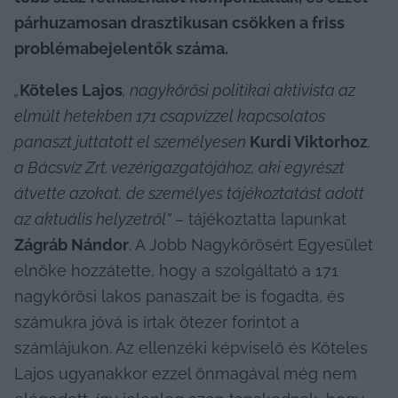
párhuzamosan drasztikusan csökken a friss 
problémabejelentők száma. 
„
Köteles Lajos
, nagykőrösi politikai aktivista az 
elmúlt hetekben 171 csapvízzel kapcsolatos 
panaszt juttatott el személyesen 
Kurdi Viktorhoz
, 
a Bácsvíz Zrt. vezérigazgatójához, aki egyrészt 
átvette azokat, de személyes tájékoztatást adott 
az aktuális helyzetről”
 – tájékoztatta lapunkat 
Zágráb Nándor
. A Jobb Nagykőrösért Egyesület 
elnöke hozzátette, hogy a szolgáltató a 171 
nagykőrösi lakos panaszait be is fogadta, és 
számukra jóvá is írtak ötezer forintot a 
számlájukon. Az ellenzéki képviselő és Köteles 
Lajos ugyanakkor ezzel önmagával még nem 