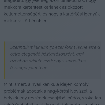
elégedett, így jelenleg azon tanakodnak, hogy 
mekkora kártérítést kérjenek az okozott 
kellemetlenségért, és hogy a kártérítési igényük 
mekkora kört érintsen.
Szerintük minimum 50 ezer forint lenne erre a 
célra elegendő háztartásonként, ami 
azonban szintén csak egy szimbolikus 
összeget jelentene.
Mint ismert, a nyári kánikula idején komoly 
problémák adódtak
 a nagykőrösi ivóvízzel, a 
helyiek egy részének csapjából büdös, szokatlan 
színű és ihatatlan víz kezdett folyni. Ami, mint az 