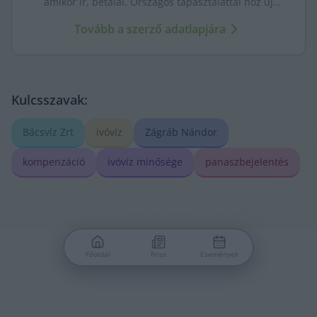
amikor ír, betalál. Országos tapasztalattal hoz új
nézőpontokat a helyi ügyekhez.
Tovább a szerző adatlapjára
Kulcsszavak:
Bácsvíz Zrt
ivóvíz
Zágráb Nándor
kompenzáció
ivóvíz minősége
panaszbejelentés
Főoldal
Friss
Események