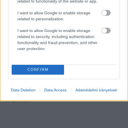
related to functionality of the website or app.
– írták, hozzátéve, hogy a klórdioxid 
utófertőtlenítőszer hálózatra termelése, hatósági 
I want to allow Google to enable storage
related to personalization.
engedély alapján január 19-én indult meg, 
amellyel összefüggésben a szolgáltatott 
I want to allow Google to enable storage
ivóvízzel kapcsolatban nem volt bejelentés. A 
related to security, including authentication
functionality and fraud prevention, and other
szolgáltató külön hangsúlyozta azt is, hogy a 
user protection.
klórdioxid alkalmazásával egészségesebb, 
kellemesebb ízű és 
biztonságosabb ivóvizet
tudnak biztosítani a felhasználóink számára.
CONFIRM
Kérdésünkre, hogy eddig összesen hány 
Data Deletion
Data Access
Adatvédelmi irányelvek
háztartás számára nyújtottak kompenzációt, 
kifejtették: