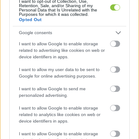
I want to opt-out of Collection, Use,
Retention, Sale, and/or Sharing of my
Personal Data that Is Unrelated with the
A KecsUP Hírek az elmúlt hónapokban 
Purposes for which it was collected.
Opted Out
folyamatosan figyelemmel kísérte a nagykőrösi 
ivóvíz szolgáltatás kapcsán kialakult helyzetet, 
Google consents
így ahogyan decemberben, úgy most is 
I want to allow Google to enable storage
megkerestük a szolgáltatót, hogy 
related to advertising like cookies on web or
device identifiers in apps.
megkérdezzük, mi az aktuális helyzet ivóvíz 
fronton. A 
Bácsvíz Zrt.
 válasza összességében 
I want to allow my user data to be sent to
Google for online advertising purposes.
reményre adott okot, szerintük az elmúlt 
hetekben csökkent a panasszal élők aránya.
I want to allow Google to send me
personalized advertising.
„A Bácsvíz Zrt. részéről történt beavatkozások 
I want to allow Google to enable storage
eredményeként a vízminőségi panaszbejelentések 
related to analytics like cookies on web or
száma december óta jelentős mértékben csökkent, 
device identifiers in apps.
januárban már csak 10 bejelentés érkezett 
”
I want to allow Google to enable storage