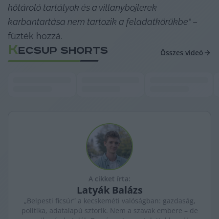
hőtároló tartályok és a villanybojlerek 
karbantartása nem tartozik a feladatkörükbe” 
– 
fűzték hozzá.
K
ECSUP SHORTS
Összes videó
A cikket írta:
Latyák
Balázs
„Belpesti ficsúr” a kecskeméti valóságban: gazdaság,
politika, adatalapú sztorik. Nem a szavak embere – de