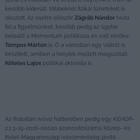
később kiderült, többeknél fizikai tüneteket is 
okozott. Az esetre először 
Zágráb Nándor
 hívta 
fel a figyelmünket, később pedig az ügybe 
beleállt a Momentum politikusa és volt elnöke, 
Tompos Márton
 is. Ő a városban egy videót is 
készített, amiben a helyiek mellett megszólalt 
Köteles Lajos
 politikai aktivista is.
Az ihatatlan ivóvíz hátterében pedig egy KEHOP- 
2.1.3-15-2016-00020 azonosítószámú Közép- és 
Kelet-Magyarországi ivóvízminőség-javító 