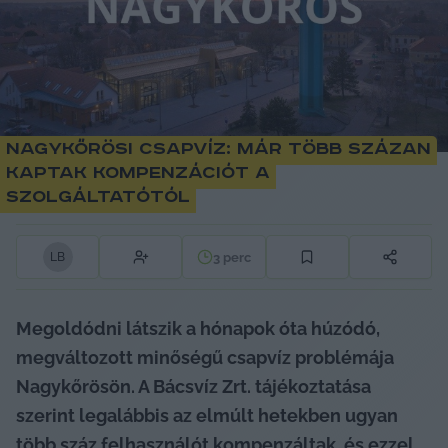
Nagykőrösi csapvíz: már több százan
kaptak kompenzációt a
szolgáltatótól
3
perc
L
B
Megoldódni látszik a hónapok óta húzódó, 
megváltozott minőségű csapvíz problémája 
Nagykőrösön. A Bácsvíz Zrt. tájékoztatása 
szerint legalábbis az elmúlt hetekben ugyan 
több száz felhasználót kompenzáltak, és ezzel 