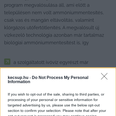
program megvalósulása áll, ami előtt a 
településen nem volt ammóniummentesítés, 
csak vas és mangán eltávolítás, valamint 
klórgázos utófertőtlenítés. A megvalósult új 
vízkezelő technológia azonban már tartalmaz 
biológiai ammóniummentesítést is, így
a szolgáltatott ivóvíz egyrészt már 
mindhárom paraméter tekintetében 
megfelel a jogszabályi előírásoknak,
kecsup.hu -
Do Not Process My Personal
Information
míg az elkészült új tisztítási technológiából 
If you wish to opt-out of the sale, sharing to third parties, or
hálózatra bocsátott víz összetétele jelentős 
processing of your personal or sensitive information for
targeted advertising by us, please use the below opt-out
mértékben eltér a korábban szolgáltatott 
section to confirm your selection. Please note that after your
vízétől, és az ivóvízhálózatban a csőfalon 
opt-out request is processed you may continue seeing