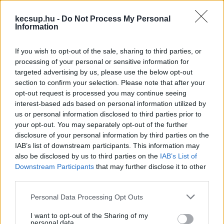
hatalmas csúszdatorony is áll”
 – írták, amint 
kecsup.hu -
Do Not Process My Personal
Szemereyné Pataki Klaudia
 polgármester épp 
Information
az új Európai Uniós támogatással, TOP PLUSZ 
If you wish to opt-out of the sale, sharing to third parties, or
projekt egyik elemeként megvalósult 
processing of your personal or sensitive information for
játszótéren sétálgat a Rudolf-kertben. Ez csupán 
targeted advertising by us, please use the below opt-out
section to confirm your selection. Please note that after your
pár méterre található a Neumann János 
opt-out request is processed you may continue seeing
Egyetem félkész kampuszától, sőt a képen úgy 
interest-based ads based on personal information utilized by
látszik, mintha épp azt nézné a polgármester 
us or personal information disclosed to third parties prior to
your opt-out. You may separately opt-out of the further
mellett álló férfi is. Egy egészen szórakoztató 
disclosure of your personal information by third parties on the
mondatot is találunk, ha ehhez a témához 
IAB’s list of downstream participants. This information may
also be disclosed by us to third parties on the
IAB’s List of
lapozunk:
Downstream Participants
that may further disclose it to other
third parties.
HIRDETÉS
Please note that this website/app uses one or more Google
Personal Data Processing Opt Outs
services and may gather and store information including but
not limited to your visit or usage behaviour. You may click to
I want to opt-out of the Sharing of my
personal data.