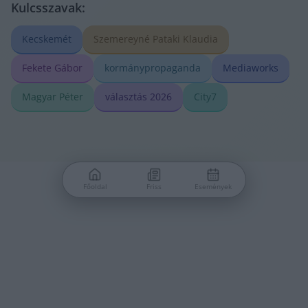
Kulcsszavak:
Kecskemét
Szemereyné Pataki Klaudia
Fekete Gábor
kormánypropaganda
Mediaworks
Magyar Péter
választás 2026
City7
Főoldal
Friss
Események