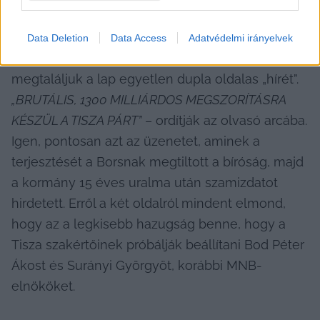
Fotó: KecsUP Hírek/Balla Szilárd
Data Deletion
Data Access
Adatvédelmi irányelvek
Innen csak egyet kell lapozni ahhoz, hogy 
megtaláljuk a lap egyetlen dupla oldalas „hírét”. 
„BRUTÁLIS, 1300 MILLIÁRDOS MEGSZORÍTÁSRA 
KÉSZÜL A TISZA PÁRT”
 – ordítják az olvasó arcába. 
Igen, pontosan azt az üzenetet, aminek a 
terjesztését a Borsnak megtiltott a bíróság, majd 
a kormány 15 éves uralma után szamizdatot 
hirdetett. Erről a két oldalról mindent elmond, 
hogy az a legkisebb hazugság benne, hogy a 
Tisza szakértőinek próbálják beállítani Bod Péter 
Ákost és Surányi Györgyöt, korábbi MNB-
elnököket.