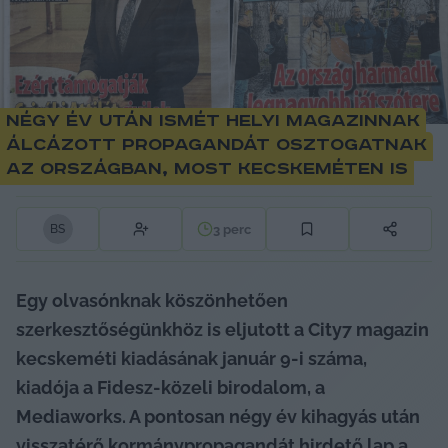
Négy év után ismét helyi magazinnak
álcázott propagandát osztogatnak
az országban, most Kecskeméten is
3
perc
B
S
Egy olvasónknak köszönhetően 
szerkesztőségünkhöz is eljutott a City7 magazin 
kecskeméti kiadásának január 9-i száma, 
kiadója a Fidesz-közeli birodalom, a 
Mediaworks. A pontosan négy év kihagyás után 
visszatérő kormánypropagandát hirdető lap a 