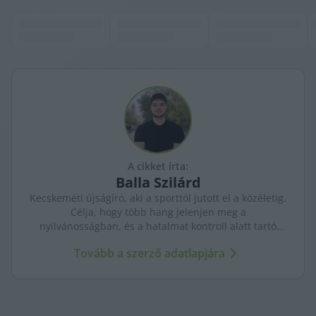
A cikket írta:
Balla
Szilárd
Kecskeméti újságíró, aki a sporttól jutott el a közéletig.
Célja, hogy több hang jelenjen meg a
nyilvánosságban, és a hatalmat kontroll alatt tartó
újságírás erősödjön. A város ügyeit szenvedéllyel és
Tovább a szerző adatlapjára
kritikus szemmel követi.