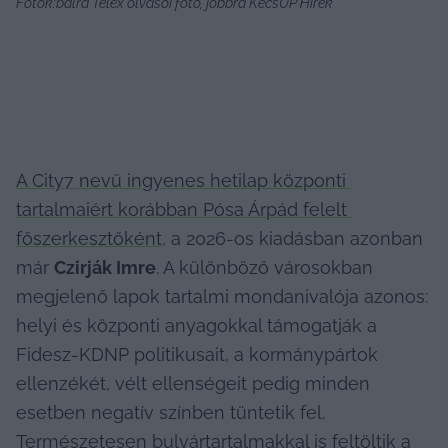
Fotók:balra Telex olvasói fotó, jobbra KecsUP Hírek
A City7 nevű ingyenes hetilap központi 
tartalmaiért korábban Pósa Árpád felelt 
főszerkesztőként
, a 2026-os kiadásban azonban 
már 
Czirják Imre
. A különböző városokban 
megjelenő lapok tartalmi mondanivalója azonos: 
helyi és központi anyagokkal támogatják a 
Fidesz-KDNP politikusait, a kormánypártok 
ellenzékét, vélt ellenségeit pedig minden 
esetben negatív színben tüntetik fel. 
Természetesen bulvártartalmakkal is feltöltik a 