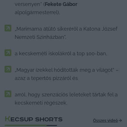
versenyen” (
Fekete Gábor
alpolgármesterrel),
„Marimama átütő sikeréről a Katona József 
Nemzeti Színházban”,
a kecskeméti iskolákról a top 100-ban,
„Magyar ízekkel hódították meg a világot” – 
azaz a tepertős pizzáról és
arról, hogy szenzációs leleteket tártak fel a 
kecskeméti régészek.
K
ECSUP SHORTS
Összes videó