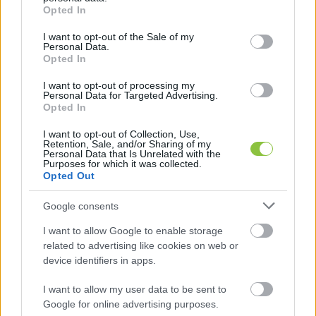
grant or deny consent to Google and its third-party tags to
Opted In
use your data for below specified purposes in below Google
consent section.
I want to opt-out of the Sale of my
Personal Data.
Opted In
I want to opt-out of processing my
Personal Data for Targeted Advertising.
Opted In
„Kecskemét játszótér-nagyhatalommá kezd 
I want to opt-out of Collection, Use,
válni.”
Retention, Sale, and/or Sharing of my
Personal Data that Is Unrelated with the
Purposes for which it was collected.
Opted Out
A 6. és a 7. oldal mutatja meg legjobban, hogy 
milyen az újság valódi arca: bal oldalon láthatjuk, 
Google consents
ahogyan 
Orbán Viktor
 a pápával, 
Donald 
I want to allow Google to enable storage
related to advertising like cookies on web or
Trumppal
 és 
Vlagyimir Putyinnal
 találkozott, 
device identifiers in apps.
úgynevezett 
„békemissziót folytatott”,
 a jobb 
oldalon pedig 
Ursula von der Leyen
 füstfelhők 
I want to allow my user data to be sent to
Google for online advertising purposes.
mellett szerepel, azzal a felütéssel, hogy 