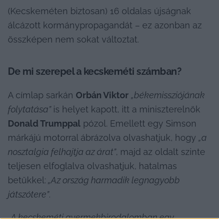
(Kecskeméten biztosan) 16 oldalas újságnak 
álcázott kormánypropagandát – ez azonban az 
összképen nem sokat változtat.
De mi szerepel a kecskeméti számban?
A címlap sarkán 
Orbán Viktor
„békemissziójának 
folytatása”
 is helyet kapott, itt a miniszterelnök 
Donald Trumppal
 pózol. Emellett egy Simson 
márkájú motorral ábrázolva olvashatjuk, hogy 
„a 
nosztalgia felhajtja az árat”
, majd az oldalt szinte 
teljesen elfoglalva olvashatjuk, hatalmas 
betűkkel:
 „Az ország harmadik legnagyobb 
játszótere”
.
„A kecskeméti gyermekbirodalomban egy 