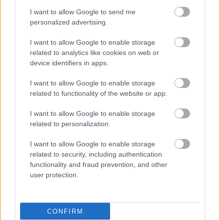
„Kevesebb pénz jut az öldöklésre”
, valamint az 
I want to allow Google to send me
personalized advertising.
Európai Bizottság elnökének 
„totális vereségével 
ért véget a decemberi EU-csúcs”
. Lehet, hogy 
I want to allow Google to enable storage
Orbán Viktort nem baloldalt kellett volna 
related to analytics like cookies on web or
device identifiers in apps.
ábrázolni? Ez így felvet pár kérdést!
I want to allow Google to enable storage
related to functionality of the website or app.
I want to allow Google to enable storage
related to personalization.
I want to allow Google to enable storage
related to security, including authentication
functionality and fraud prevention, and other
user protection.
CONFIRM