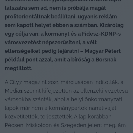
látszatra sem ad, nem is próbálja magát 
profitorientáltnak beállítani, ugyanis reklám 
sem kapott helyet ebben a számban. Kizárólag 
egy célja van: a kormányt és a Fidesz-KDNP-s 
városvezetést népszerűsíteni, a vélt 
ellenségeiket pedig lejáratni – Magyar Pétert 
például pont azzal, amit a bíróság a Borsnak 
megtiltott.
A City7 magazint 2021 márciusában indították, a 
Media1 szerint
 kifejezetten az ellenzéki vezetésű 
városokba szánták, ahol a helyi önkormányzati 
lapok már nem a kormánypártok narratíváját 
közvetítették, terjesztették. A lap korábban 
Pécsen, Miskolcon és Szegeden jelent meg, ám 