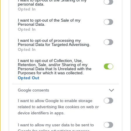
tűzoltók: az iskola tetején nagy mennyiségű hó 
personal data.
grant or deny consent to Google and its third-party tags to
Opted In
gyűlt össze. A tűzoltók kéziszerszámokkal, 
use your data for below specified purposes in below Google
consent section.
magasból mentő segítségével 
távolították el
 a 
I want to opt-out of the Sale of my
Personal Data.
tetőn lévő hó nagy részét.
Opted In
I want to opt-out of processing my
Personal Data for Targeted Advertising.
Opted In
I want to opt-out of Collection, Use,
Retention, Sale, and/or Sharing of my
Personal Data that Is Unrelated with the
Purposes for which it was collected.
Opted Out
Google consents
I want to allow Google to enable storage
related to advertising like cookies on web or
device identifiers in apps.
I want to allow my user data to be sent to
Fotó: Hraskó István, KecsUP Hírek
Google for online advertising purposes.