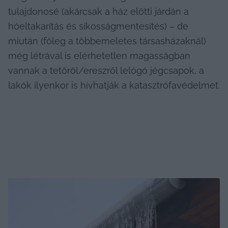
tulajdonosé (akárcsak a ház előtti járdán a 
hóeltakarítás és síkosságmentesítés) – de 
miután (főleg a többemeletes társasházaknál) 
még létrával is elérhetetlen magasságban 
vannak a tetőről/ereszről lelógó jégcsapok, a 
lakók ilyenkor is hívhatják a katasztrófavédelmet.