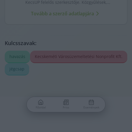
KecsUP felelős szerkesztője. Közgyűlések,
tényfeltárások, emberi sorsok – riportjaiban a város
Tovább a szerző adatlapjára
arca és a háttérben élők történetei egyszerre jelennek
meg.
Kulcsszavak:
havazás
Kecskeméti Városüzemeltetési Nonprofit Kft.
jégcsap
Főoldal
Friss
Események