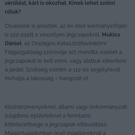
sérülést, kárt is okozhat. Kinek lehet szólni 
róluk?
Olvasóink is jelezték, az év első kormányinfóján 
is 
szó esett
 a veszélyes jégcsapokról. 
Mukics 
Dániel
, az Országos Katasztrófavédelmi 
Főigazgatóság szóvivője azt mondta: ezeket a 
jégcsapokat le kell verni, vagy alattuk elkeríteni 
a járdát. Szükség esetén a 112-es segélyhívót 
hívhatja a lakosság – hangzott el.
Közintézményeknél, állami vagy önkormányzati 
tulajdonú épületeknél a fenntartó 
kötelezettsége a jégcsapok eltávolítása. 
Magántulajdonban lévő ingatlanoknál a 