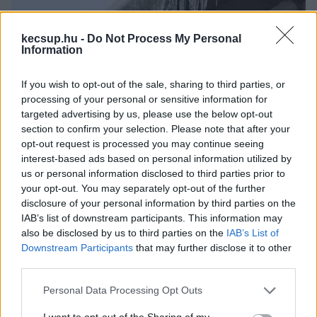
kecsup.hu -
Do Not Process My Personal
Information
If you wish to opt-out of the sale, sharing to third parties, or
processing of your personal or sensitive information for
targeted advertising by us, please use the below opt-out
section to confirm your selection. Please note that after your
Fotó: Hraskó István, KecsUP Hírek
opt-out request is processed you may continue seeing
interest-based ads based on personal information utilized by
Nyilván a tűzoltók nem fognak tudni 
us or personal information disclosed to third parties prior to
mindenhova eljutni, de indokolt esetben, 
your opt-out. You may separately opt-out of the further
disclosure of your personal information by third parties on the
veszélyt jelentő jégdaraboknál segítenek. 
IAB’s list of downstream participants. This information may
Egerben, Tatabányán, Székesfehérváron és 
also be disclosed by us to third parties on the
IAB’s List of
Downstream Participants
that may further disclose it to other
Nyíregyházán 
volt is már példa
 beavatkozásra.
third parties.
Csütörtökön Kiskunfélegyházán a József Attila 
Please note that this website/app uses one or more Google
Personal Data Processing Opt Outs
services and may gather and store information including but
Általános Iskolához más okok miatt vonultak ki a 
not limited to your visit or usage behaviour. You may click to
I want to opt-out of the Sharing of my