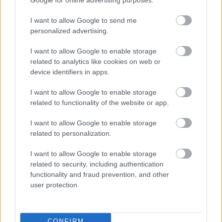
I want to allow Google to send me
HIRDETÉS
personalized advertising.
I want to allow Google to enable storage
related to analytics like cookies on web or
device identifiers in apps.
I want to allow Google to enable storage
related to functionality of the website or app.
I want to allow Google to enable storage
A közterületi lámpákon növekvő jégcsapoknál 
related to personalization.
érdekes kérdés, ki az illetékes: az 
I want to allow Google to enable storage
áramszolgáltató, az önkormányzat (és annak 
related to security, including authentication
functionality and fraud prevention, and other
cége), esetleg a Magyar Közút? Megkerestük az 
user protection.
MVM Démász Áramhálózati Kft.-t és a 
Kecskeméti Városüzemeltetési Nonprofit Kft.-t is.
CONFIRM