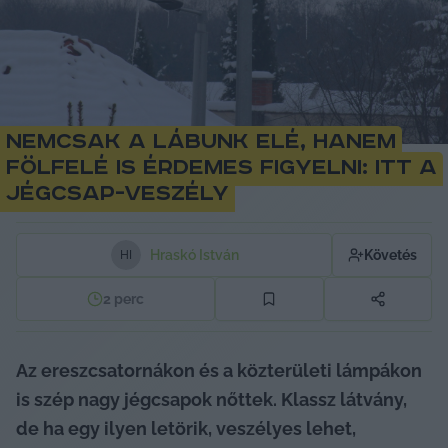
Nemcsak a lábunk elé, hanem
fölfelé is érdemes figyelni: itt a
jégcsap-veszély
Hraskó István
Követés
H
I
2
perc
Az ereszcsatornákon és a közterületi lámpákon 
is szép nagy jégcsapok nőttek. Klassz látvány, 
de ha egy ilyen letörik, veszélyes lehet, 