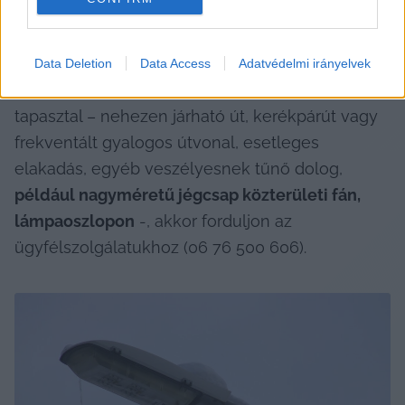
A KVÜ nem sokkal később posztolt Facebook-
oldalán az aktuális hóeltakarítási információkról. 
Ebben azt írták: a gerinc- és gyűjtőutak 
Data Deletion
Data Access
Adatvédelmi irányelvek
biztonságosan járhatóak, de ha valaki problémát 
tapasztal – nehezen járható út, kerékpárút vagy 
frekventált gyalogos útvonal, esetleges 
elakadás, egyéb veszélyesnek tűnő dolog, 
például nagyméretű jégcsap közterületi fán, 
lámpaoszlopon
 -, akkor forduljon az 
ügyfélszolgálatukhoz (06 76 500 606).