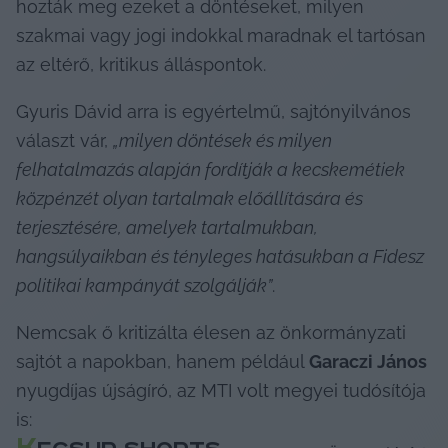
hozták meg ezeket a döntéseket, milyen 
szakmai vagy jogi indokkal maradnak el tartósan 
az eltérő, kritikus álláspontok.
Gyuris Dávid arra is egyértelmű, sajtónyilvános 
választ vár, 
„milyen döntések és milyen 
felhatalmazás alapján fordítják a kecskemétiek 
közpénzét olyan tartalmak előállítására és 
terjesztésére, amelyek tartalmukban, 
hangsúlyaikban és tényleges hatásukban a Fidesz 
politikai kampányát szolgálják”
.
Nemcsak ő kritizálta élesen az önkormányzati 
sajtót a napokban, hanem például 
Garaczi János
nyugdíjas újságíró, az MTI volt megyei tudósítója 
is:
K