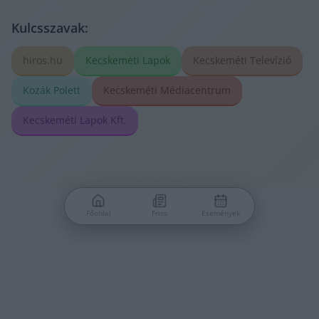
Kulcsszavak:
hiros.hu
Kecskeméti Lapok
Kecskeméti Televízió
Kozák Polett
Kecskeméti Médiacentrum
Kecskeméti Lapok Kft.
Főoldal
Friss
Események