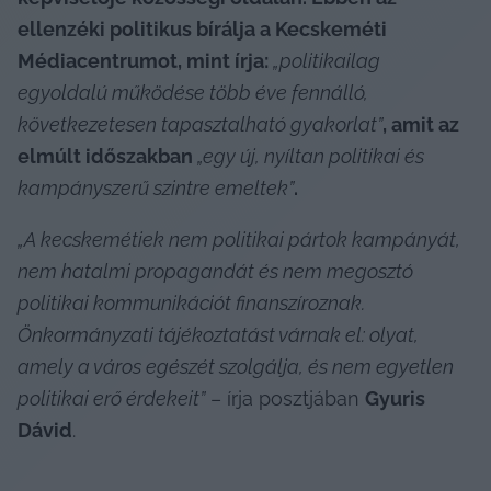
ellenzéki politikus bírálja a Kecskeméti 
Médiacentrumot, mint írja: 
„politikailag 
egyoldalú működése több éve fennálló, 
következetesen tapasztalható gyakorlat”
, amit az 
elmúlt időszakban 
„egy új, nyíltan politikai és 
kampányszerű szintre emeltek”
.
„A kecskemétiek nem politikai pártok kampányát, 
nem hatalmi propagandát és nem megosztó 
politikai kommunikációt finanszíroznak. 
Önkormányzati tájékoztatást várnak el: olyat, 
amely a város egészét szolgálja, és nem egyetlen 
politikai erő érdekeit”
 – írja posztjában 
Gyuris 
Dávid
.