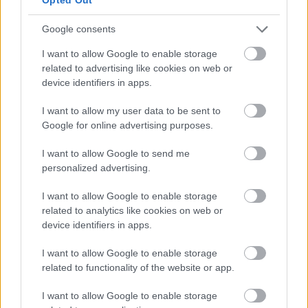
bemutatkozó írását vagy 
Laczkó-Zsámboki 
Angéla
 fideszes önkormányzati képviselő egy 
Google consents
posztját.
I want to allow Google to enable storage
related to advertising like cookies on web or
Azt is 
bemutattuk
, a Médiacentrum hogyan tud 
device identifiers in apps.
közfeladatot ellátni úgy, hogy valójában a 
I want to allow my user data to be sent to
közérdeket maximum nyomokban szolgálják, de 
Google for online advertising purposes.
a meglévő törvényeknek megfelelnek.
I want to allow Google to send me
personalized advertising.
„Az önkormányzati média nem pártsajtó. Nem 
politikai szócső. Nem használható fel arra, hogy 
I want to allow Google to enable storage
közpénzből egy politikai párt kommunikációját 
related to analytics like cookies on web or
device identifiers in apps.
erősítse. Feladata az, hogy a város polgárai valós, 
sokoldalú és arányos képet kapjanak a helyi 
I want to allow Google to enable storage
related to functionality of the website or app.
közéletről. A jelenlegi működés ezzel szemben 
torzítja a nyilvánosságot, tudatosan szűkíti a 
I want to allow Google to enable storage