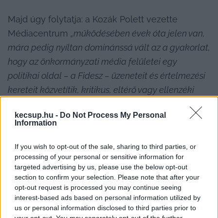
Majd úgy folytatja: a Kozák Polett vezette 
Médiacentrum 
„működésében évek óta jelen van, 
mára pedig nyíltan dominánssá vált az a gyakorlat, 
hogy az önkormányzati média felületei egy 
politikai oldal – a Fidesz – üzeneteit és értelmezési 
kereteit közvetítik, kritikus, eltérő vagy ellenzéki 
álláspontok rendszerszinten kiszorulnak, egyes 
kecsup.hu -
Do Not Process My Personal
közéleti szereplők sugalló, lejárató, politikai 
Information
értékítéletet hordozó kontextusban jelennek meg, 
miközben a városvezetéshez és a kormánypárthoz 
If you wish to opt-out of the sale, sharing to third parties, or
processing of your personal or sensitive information for
köthető kommunikáció kérdés, ellenpont és 
targeted advertising by us, please use the below opt-out
kontroll nélkül kap nyilvánosságot”.
section to confirm your selection. Please note that after your
opt-out request is processed you may continue seeing
interest-based ads based on personal information utilized by
us or personal information disclosed to third parties prior to
your opt-out. You may separately opt-out of the further