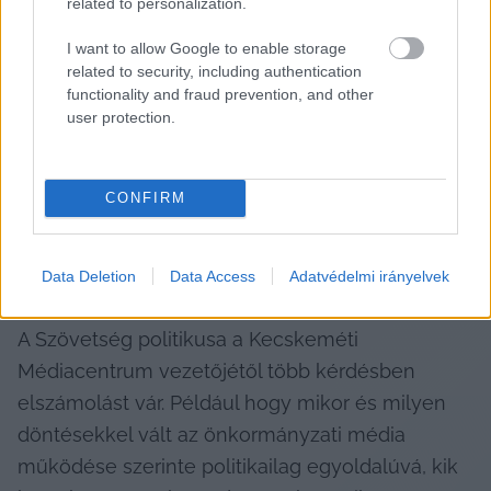
megszólaló hangokat, és súlyosan rombolja a 
related to personalization.
közbizalmat”
 – folytatta Gyuris Dávid.
I want to allow Google to enable storage
related to security, including authentication
functionality and fraud prevention, and other
HIRDETÉS
user protection.
CONFIRM
Data Deletion
Data Access
Adatvédelmi irányelvek
A Szövetség politikusa a Kecskeméti 
Médiacentrum vezetőjétől több kérdésben 
elszámolást vár. Például hogy mikor és milyen 
döntésekkel vált az önkormányzati média 
működése szerinte politikailag egyoldalúvá, kik 