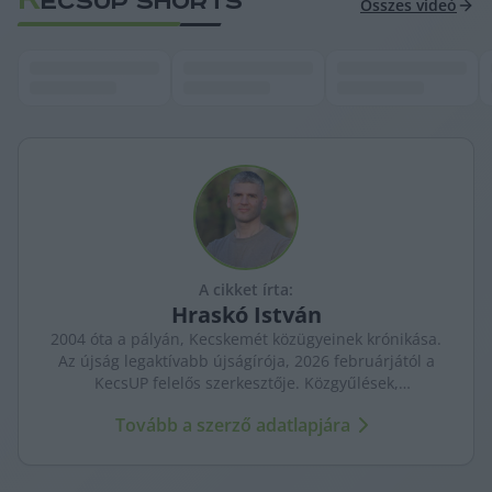
ECSUP SHORTS
Összes videó
A cikket írta:
Hraskó
István
2004 óta a pályán, Kecskemét közügyeinek krónikása.
Az újság legaktívabb újságírója, 2026 februárjától a
KecsUP felelős szerkesztője. Közgyűlések,
tényfeltárások, emberi sorsok – riportjaiban a város
Tovább a szerző adatlapjára
arca és a háttérben élők történetei egyszerre jelennek
meg.