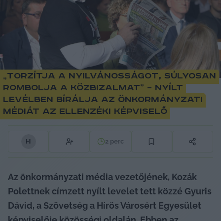
„Torzítja a nyilvánosságot, súlyosan
rombolja a közbizalmat” – nyílt
levélben bírálja az önkormányzati
médiát az ellenzéki képviselő
2
perc
H
I
Az önkormányzati média vezetőjének, Kozák 
Polettnek címzett nyílt levelet tett közzé Gyuris 
Dávid, a Szövetség a Hírös Városért Egyesület 
képviselője közösségi oldalán. Ebben az 