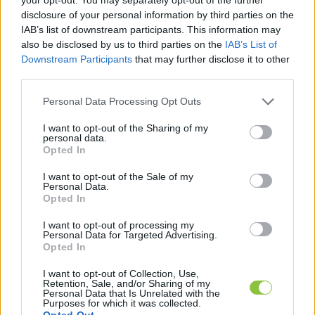
disclosure of your personal information by third parties on the
IAB’s list of downstream participants. This information may
also be disclosed by us to third parties on the
IAB’s List of
Downstream Participants
that may further disclose it to other
Magyarázatként: 
Kozák Polett
 a Kecskeméti 
third parties.
Televízió Nonprofit Kft. ügyvezetője, a 
Please note that this website/app uses one or more Google
Personal Data Processing Opt Outs
Kecskeméti Médiacentrum portfoliója 
services and may gather and store information including but
tartalmazza a Kecskeméti Televíziót, a Hírös.hu-t 
not limited to your visit or usage behaviour. You may click to
I want to opt-out of the Sharing of my
personal data.
grant or deny consent to Google and its third-party tags to
és a Kecskeméti Lapokat.
Opted In
use your data for below specified purposes in below Google
consent section.
Múlt héten mi is megírtuk 
véleménycikkben
, 
I want to opt-out of the Sale of my
Personal Data.
hogy a Fidesz üzenőfalává kezd válni az 
Opted In
önkormányzati hírportál, amely például az 
I want to opt-out of processing my
Personal Data for Targeted Advertising.
egyben átvette a kormánypártok 2-es 
Opted In
választókerületben induló jelöltjének, 
Cseh 
I want to opt-out of Collection, Use,
Tamásnak
 – aki egyben a Kecskeméti Járási 
Retention, Sale, and/or Sharing of my
Personal Data that Is Unrelated with the
Hivatal vezetője – közösségi oldalán közzétett 
Purposes for which it was collected.
Opted Out