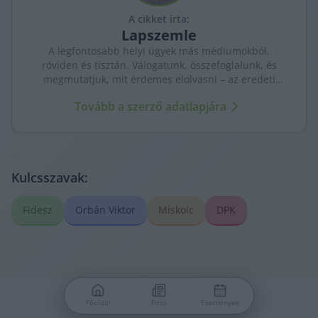
A cikket írta:
Lapszemle
A legfontosabb helyi ügyek más médiumokból,
röviden és tisztán. Válogatunk, összefoglalunk, és
megmutatjuk, mit érdemes elolvasni – az eredeti
forrásokra mutatva. Gyors tájékozódás, egy helyen.
Tovább a szerző adatlapjára
Kulcsszavak:
Fidesz
Orbán Viktor
Miskolc
DPK
Főoldal
Friss
Események