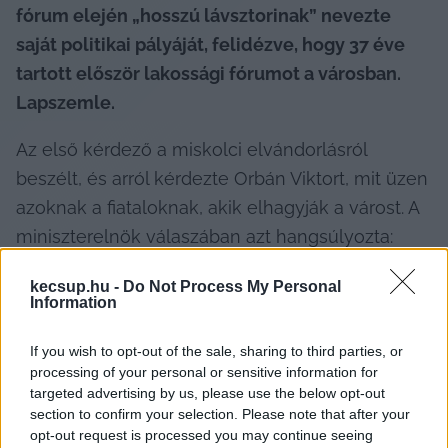
fórum elején „hosszú lávsztorinak” nevezte 
saját politikai pályáját, felidézve, hogy 37 éve 
tartott először lakossági fórumot a városban. 
Lapszemle.
Az első kérdező a miskolci elvándorlásról 
beszélt, és arról kérdezte Orbán Viktort, mit üzen 
azoknak a fiataloknak, akik elhagyják a várost. A 
miniszterelnök válaszában azt hangsúlyozta: 
elsősorban a szülők felelősek a gyerekeikért, a 
kecsup.hu -
Do Not Process My Personal
kormány szerepe csak másodlagos. Szerinte ez 
Information
politikai értelemben is igaz, mivel a fiatalok 
gyakran szembefordulnak a szüleikkel, és
If you wish to opt-out of the sale, sharing to third parties, or
processing of your personal or sensitive information for
targeted advertising by us, please use the below opt-out
section to confirm your selection. Please note that after your
opt-out request is processed you may continue seeing
„
Beszélnek sokat arról, hogy a fiatalok nem 