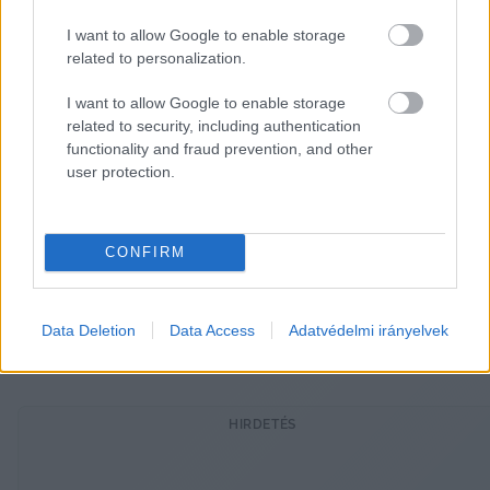
ajtón”, amit neki nap mint nap kézzel-lábbal kell 
I want to allow Google to enable storage
tartania.
related to personalization.
Az államadósságról szólva Orbán azt mondta, 
I want to allow Google to enable storage
related to security, including authentication
Magyarország idővel ledolgozza a jelenlegi, 73–
functionality and fraud prevention, and other
74 százalékos szintet, és egyszer majd 
user protection.
másoknak hitelez. Szerinte ha nem lenne 
adósság, az ország „Svájc lenne”. Bár a kérdés a 
CONFIRM
mostani kormány hiteleire vonatkozott, Orbán 
Trianonig vezette vissza az eladósodottságot, és 
hangsúlyozta: a kormány ígéretei nem hitelből 
Data Deletion
Data Access
Adatvédelmi irányelvek
finanszírozottak.
HIRDETÉS