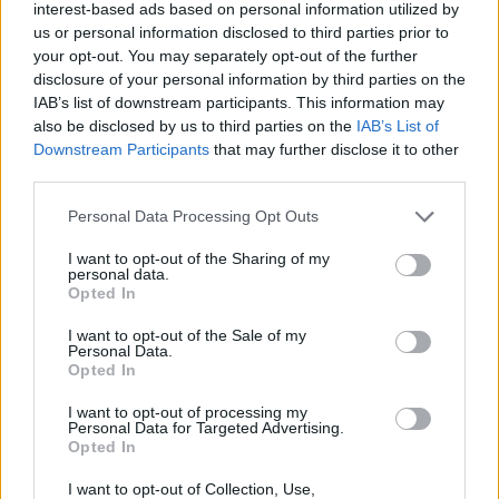
interest-based ads based on personal information utilized by
támogatják a kormányt. Ez a mi közös szülői 
us or personal information disclosed to third parties prior to
your opt-out. You may separately opt-out of the further
felelősségünk is. Mindenki beszéljen a saját 
disclosure of your personal information by third parties on the
gyermekeivel, hogy érthessék, milyen fontos lesz az 
IAB’s list of downstream participants. This information may
also be disclosed by us to third parties on the
IAB’s List of
ő döntésük.
”
Downstream Participants
that may further disclose it to other
third parties.
Please note that this website/app uses one or more Google
Personal Data Processing Opt Outs
services and may gather and store information including but
not limited to your visit or usage behaviour. You may click to
I want to opt-out of the Sharing of my
personal data.
grant or deny consent to Google and its third-party tags to
Opted In
use your data for below specified purposes in below Google
A kormány szerinte leginkább a sporton 
consent section.
I want to opt-out of the Sale of my
Personal Data.
keresztül tud segíteni a nevelésben. Miskolcot a 
Opted In
rendszerváltás egyik vesztéseként írta le, 
I want to opt-out of processing my
ugyanakkor hangsúlyozta: a fiatalok 
Personal Data for Targeted Advertising.
Opted In
kalandozhatnak, csak legyen hova visszatérniük 
– feltéve, hogy „nem viszik el őket katonának 
I want to opt-out of Collection, Use,