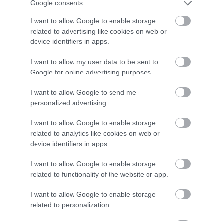
Google consents
minden európai országban csökken a születések 
I want to allow Google to enable storage
száma
” – hangzik el videós bejegyzésének 
related to advertising like cookies on web or
elején. Ezután arra hívja fel a figyelmet, hogy 
device identifiers in apps.
amíg Magyarországon 2024-hez képest 7,1 
I want to allow my user data to be sent to
százalékkal csökkent a születésszám, „
a 
Google for online advertising purposes.
magyarok és a magyar kormány háborúellenes és 
I want to allow Google to send me
a magyar családok biztonságát szolgáló 
personalized advertising.
családbarát támogatásának eredményét mutatja, 
I want to allow Google to enable storage
hogy a háborúhoz földrajzilag közelebb lévő 
related to analytics like cookies on web or
visegrádi négy és balti országokban a magyarnál 
device identifiers in apps.
nagyobb mértékű, 9 százalék körüli csökkenést 
I want to allow Google to enable storage
mértek
”.
related to functionality of the website or app.
A háborús kiváltó ok mellett ezúttal sem 
I want to allow Google to enable storage
related to personalization.
maradhatott el a másik kiemelt kormányzati 
téma, a migráció kérdésköre, ugyanis Hankó 