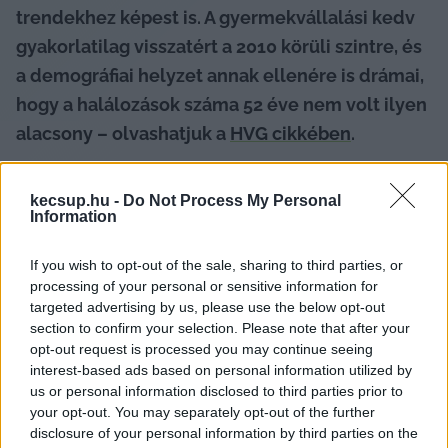
trendekhez képest is. A gyermekvállalási kedv 
gyakorlatilag visszatért a 2010 körüli szintre, és 
a demográfiai helyzet annak ellenére is drámai, 
hogy a halálozások száma 52 éve nem volt ilyen 
alacsony – olvashatjuk a 
HVG cikkében
.
Néhány évvel ezelőtt még az számított 
kecsup.hu -
Do Not Process My Personal
különösen rossz évnek, ha a születések száma 
Information
90 ezer alá esett, 2025-ben azonban már csak 72 
If you wish to opt-out of the sale, sharing to third parties, or
ezer újszülöttet regisztráltak. Ugyanebben az 
processing of your personal or sensitive information for
évben 124 200-an haltak meg Magyarországon. A 
targeted advertising by us, please use the below opt-out
KSH becslése szerint a bevándorlók száma 
section to confirm your selection. Please note that after your
opt-out request is processed you may continue seeing
mintegy kétezerrel haladta meg az 
interest-based ads based on personal information utilized by
elvándorlókét, így
 az ország népessége 2026 
us or personal information disclosed to third parties prior to
első napjára 9 millió 489 ezer főre csökkent
.
your opt-out. You may separately opt-out of the further
disclosure of your personal information by third parties on the