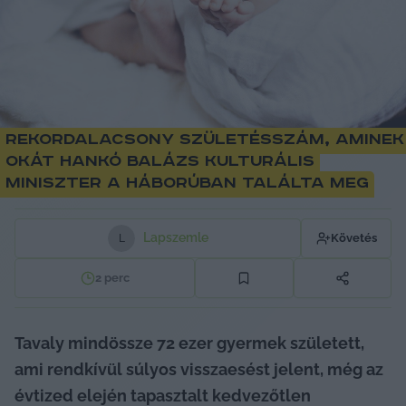
Rekordalacsony születésszám, aminek
okát Hankó Balázs kulturális
miniszter a háborúban találta meg
Lapszemle
Követés
L
2
perc
Tavaly mindössze 72 ezer gyermek született, 
ami rendkívül súlyos visszaesést jelent, még az 
évtized elején tapasztalt kedvezőtlen 