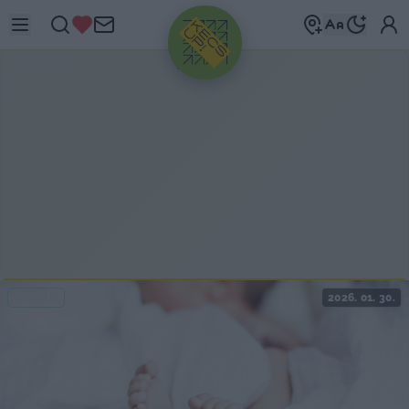
HIRDETÉS
ITTHON
2026. 01. 30.