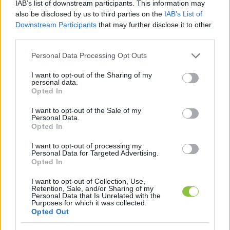
IAB’s list of downstream participants. This information may
also be disclosed by us to third parties on the
IAB’s List of
Downstream Participants
that may further disclose it to other
A legriasztóbb nem önmagában a születésszám 
third parties.
csökkenése, hanem annak gyors üteme. A 2022-
Please note that this website/app uses one or more Google
Personal Data Processing Opt Outs
es adat – 88 491 születés – már történelmi 
services and may gather and store information including but
mélypontnak számított, ezt követte 2023-ban a 
not limited to your visit or usage behaviour. You may click to
I want to opt-out of the Sharing of my
personal data.
grant or deny consent to Google and its third-party tags to
85 ezres, majd 2024-ben a 77,5 ezres érték, 
Opted In
use your data for below specified purposes in below Google
amely 2025-ben tovább romlott.
consent section.
I want to opt-out of the Sale of my
Personal Data.
Opted In
I want to opt-out of processing my
Personal Data for Targeted Advertising.
Opted In
I want to opt-out of Collection, Use,
Retention, Sale, and/or Sharing of my
Personal Data that Is Unrelated with the
Az elgondolkodtató adatokra a kormányból 
Purposes for which it was collected.
Hankó Balázs
 kulturális és innovációs miniszter 
Opted Out
reagált
 először: „
Az ukrajnai háború kitörése óta 