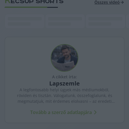
K
ECSUP SHORTS
Összes videó
A cikket írta:
Lapszemle
A legfontosabb helyi ügyek más médiumokból,
röviden és tisztán. Válogatunk, összefoglalunk, és
megmutatjuk, mit érdemes elolvasni – az eredeti
forrásokra mutatva. Gyors tájékozódás, egy helyen.
Tovább a szerző adatlapjára