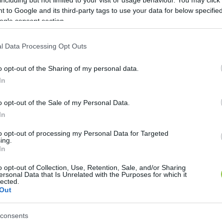
 to Google and its third-party tags to use your data for below specifi
ogle consent section.
itkán. A kiválasztási eljárás nagyon komplex feladat, 
l Data Processing Opt Outs
kell megfelelnie ahhoz, hogy aktív szolgálatot telj
o opt-out of the Sharing of my personal data.
In
etett feladataik elvégzéséhez egy bonyolult és nehéz
 kell sikeresen teljesíteniük. A Rendőrségi Oktatási é
o opt-out of the Sale of my Personal Data.
bizottság szemrevételezi a kutya külső megjelenésé
In
, sötétségben, szűk helyen. Az állat nem félhet az
to opt-out of processing my Personal Data for Targeted
ing.
Tűrnie kell a kutyának a lövés hangját, valamint a k
In
tudnia keresni. Az őrző-védő feladatra szánt kutyának
o opt-out of Collection, Use, Retention, Sale, and/or Sharing
setén nem tanúsíthat félelmet. A kiválasztási eljárás
ersonal Data that Is Unrelated with the Purposes for which it
lected.
utyának mihez van nagyobb adottsága, képessége. Ezen
Out
okrétű egészségügyi szűrővizsgálat eredménye, melye
consents