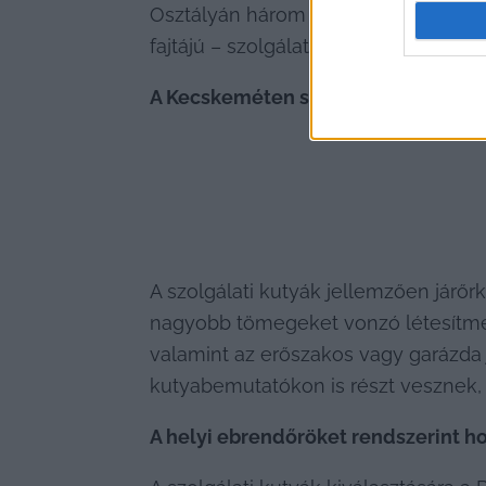
Osztályán három bűnügyi technikus r
fajtájú – szolgálati ebet foglalkoztat
A Kecskeméten szolgálatot teljesít
A szolgálati kutyák jellemzően járőrk
nagyobb tömegeket vonzó létesítmény
valamint az erőszakos vagy garázda 
kutyabemutatókon is részt vesznek, 
A helyi ebrendőröket rendszerint ho