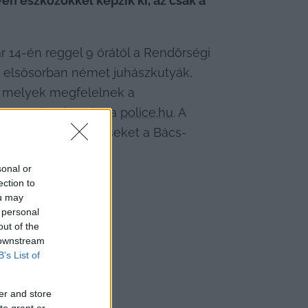
n eszközökkel képzik ki, az csak a 
r 14-én reggel 9 órától a Rendőrségi 
– elsősorban német juhászkutyák, 
belga juhászkutyák (malinois), illetve ezen fajták keverékei – bírálatra felvezetését várják, melyek megfelelnek a 
 történik – közölte a 
police.hu
. A 
ban tett fel kérdéseket a Bács-
l válaszolt.
sonal or
ection to
ou may
 personal
felfedez a hatóság?
out of the
 downstream
B’s List of
er and store
to grant or