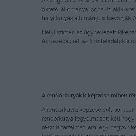
A szolgálati kutyák kiválasztására a
oktatói állománya jogosult, akik a fe
helyi kutyás állományt is bevonják
Helyi szinten az úgynevezett kiképz
és vezetőikkel, az ő fő feladatuk a
A rendőrkutyák kiképzése miben tér 
A rendőrkutya képzése sok pontban e
rendőrkutya fegyelmezett kell hogy l
részt is tartalmaz, ami egy nagyon k