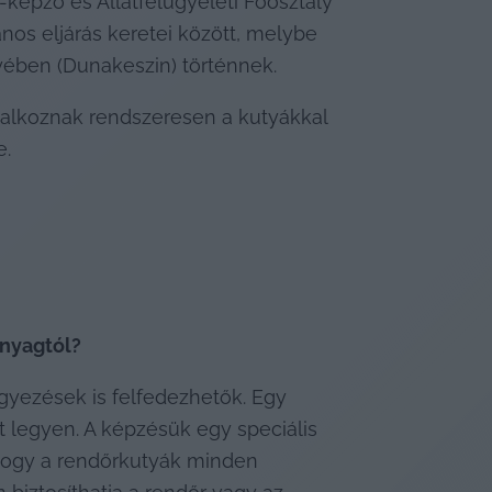
képző és Állatfelügyeleti Főosztály 
ános eljárás keretei között, melybe 
yében (Dunakeszin) történnek.
lalkoznak rendszeresen a kutyákkal 
e.
anyagtól?
yezések is felfedezhetők. Egy 
 legyen. A képzésük egy speciális 
 hogy a rendőrkutyák minden 