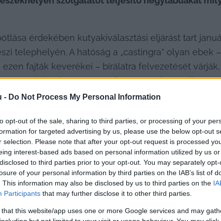
székhelyen szolgálatot teljesítő négylábúakat milye
ótlása érdekében kutyakiválasztási eljárást tart januá
zi telephelyén. A hatóság a „castingra” olyan ebek 
ra történő jelentkezés a 
[email protected]
 e-mail címen
alamint a kecskeméti ebrendőr állománnyal kapcsolat
u -
Do Not Process My Personal Information
ágnak, melyre a helyi szerv sajtóosztálya készségge
to opt-out of the sale, sharing to third parties, or processing of your per
formation for targeted advertising by us, please use the below opt-out s
r selection. Please note that after your opt-out request is processed y
eing interest-based ads based on personal information utilized by us or
atot teljesítő eb, van-e példa arra, hogy egy kutyát 
disclosed to third parties prior to your opt-out. You may separately opt-
losure of your personal information by third parties on the IAB’s list of
. This information may also be disclosed by us to third parties on the
IA
Participants
that may further disclose it to other third parties.
 that this website/app uses one or more Google services and may gath
including but not limited to your visit or usage behaviour. You may click 