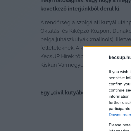
helyi hatóságnak, vagy hogy a megye
következő interjúnkból derül ki.
A rendőrség a szolgálati kutyái utánp
Oktatási és Kiképző Központ Dunakes
feltételeknek
. A kiválasztási eljárás
KecsUP Hírek többek között ezzel, v
kecsup.h
Kiskun Vármegyei Rendőr-főkapitánys
If you wish 
sensitive in
confirm you
continue se
Egy „civil kutyából” lehet-e szolgál
information 
further disc
participants
Downstream 
Please note
information 