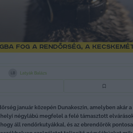
gba fog a rendőrség, a kecskemét
Latyák Balázs
L
B
ndőrség január közepén Dunakeszin, amelyben akár a 
 helyi négylábú megfelel a felé támasztott elvárásokna
os hogy áll rendőrkutyákkal, és az ebrendőrök pontos