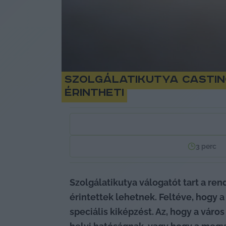
Szolgálatikutya castin
érintheti
3
perc
Szolgálatikutya válogatót tart a re
érintettek lehetnek. Feltéve, hogy a
speciális kiképzést. Az, hogy a vár