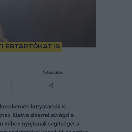
i ebtartókat is
Követés
kecskeméti kutyatartók is 
k, illetve sikerrel elvégzi a 
an miben nyújtanak segítséget a 