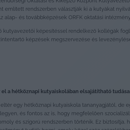
 Rendőrségi Oktatási és Kiképző Központ Kutyavezető-
nt említett rendszerben választják ki a kutyákat nyilv
. Az alap- és továbbképzések ORFK oktatási intézmén
ő kutyavezetői képesítéssel rendelkező kollégák fog
 szintentartó képzések megszervezése és levezénylés
el a hétköznapi kutyaiskolában elsajátítható tudás
ltér egy hétköznapi kutyaiskola tananyagjától, de eg
egyen, és fontos az is, hogy megfelelően szocializált
omoly és szigorú rendszerben történik. Ez biztosítja,