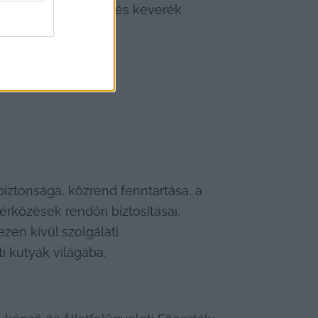
etjuhász, malinois és keverék 
 el?
biztonsága, közrend fenntartása, a 
őzések rendőri biztosításai, 
en kívül szolgálati 
i kutyák világába.