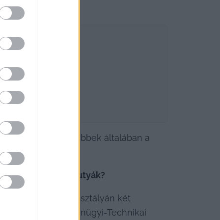
, de a legmegfelelőbbek általában a 
s milyen fajtájú kutyák?
 Közrendvédelmi Osztályán két 
r- főkapitányság Bűnügyi-Technikai 