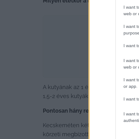
Milyen életkor a legideálisabb arra
I want t
web or d
I want t
purpose
I want 
I want t
web or d
I want t
or app.
A kutyának az 1 éves kort mindenkép
1,5-2 éves kutyák.
I want t
Pontosan hány rendőrkutya van szol
I want t
authenti
Kecskeméten két egység dolgozik sz
körzeti megbízott lát el kutyavezető