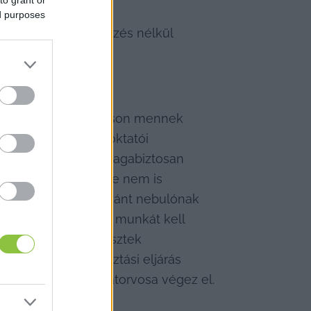
ed purposes
melyet nehéz előképzés nélkül 
esíthessen?
 kiválasztási eljáráson mennek 
s Kiképző Központ oktatói 
t; megnézik, hogy magabiztosan 
 emberek között, de nem is 
ereső szakirányba szánt nebulónak 
 alapvető őrző-védő munkát kell 
 folyamatában a tesztek 
 felül a kiválasztási eljárás 
t a rendőrség állatorvosa végez el.