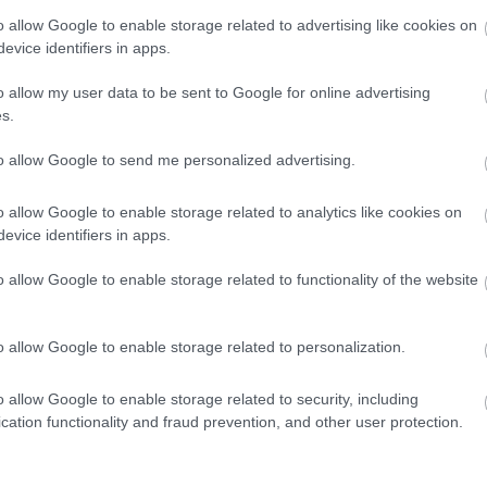
, hogy egy kutya átessen a kiképzésen?
o allow Google to enable storage related to advertising like cookies on
evice identifiers in apps.
HIRDETÉS
o allow my user data to be sent to Google for online advertising
s.
to allow Google to send me personalized advertising.
o allow Google to enable storage related to analytics like cookies on
evice identifiers in apps.
o allow Google to enable storage related to functionality of the website
p meg kell haladnia, hogy szolgálati kutya lehessen
o allow Google to enable storage related to personalization.
gálatban Kecskeméten, ők jellemzően hány évesek é
o allow Google to enable storage related to security, including
cation functionality and fraud prevention, and other user protection.
olgálati kutyákkal: a Kecskeméti Rendőrkapitányság
i feladatokat, illetve a Bács- Kiskun Vármegyei Rendő