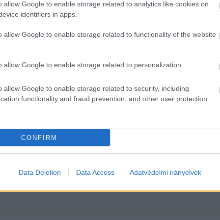
o allow Google to enable storage related to analytics like cookies on
evice identifiers in apps.
 platform pont azt teszi lehetővé, amire sokan vágyn
llami, önkormányzati vagy más, közfeladatot ellátó 
o allow Google to enable storage related to functionality of the website
z. Nem csak a civileknek hasznos: a KecsUP Hírek új
képviselői vagyonnyilatkozatokat az önkormányzattól.
o allow Google to enable storage related to personalization.
o allow Google to enable storage related to security, including
n – a K-Monitor adatbázisa
cation functionality and fraud prevention, and other user protection.
HIRDETÉS
CONFIRM
Data Deletion
Data Access
Adatvédelmi irányelvek