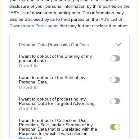
disclosure of your personal information by third parties on the
IAB’s list of downstream participants. This information may
also be disclosed by us to third parties on the
IAB’s List of
Downstream Participants
that may further disclose it to other
third parties.
A feladat az volt, hogy egy adott szöveget 
fordítsanak le az EU 24 hivatalos nyelve közül 
Please note that this website/app uses one or more Google
Personal Data Processing Opt Outs
services and may gather and store information including but
bármelyik nyelvről egy másik hivatalos uniós 
not limited to your visit or usage behaviour. You may click to
I want to opt-out of the Sharing of my
nyelvre. A megmérettetésben minden 
personal data.
grant or deny consent to Google and its third-party tags to
Opted In
use your data for below specified purposes in below Google
tagállamból annyi iskola vehet részt, ahány 
consent section.
I want to opt-out of the Sale of my
képviselői helye van az adott országnak az 
Personal Data.
Opted In
Európai Parlamentben. Az iskolákat sorsolással 
választják ki a jelentkező intézmények közül.
I want to opt-out of processing my
Personal Data for Targeted Advertising.
Opted In
Magyarországot 21 iskola 97 diákja képviselte a 
megmérettetésen. Közülük a legtöbben angolról 
I want to opt-out of Collection, Use,
Retention, Sale, and/or Sharing of my
magyarra fordítást választottak, de volt, aki 
Personal Data that Is Unrelated with the
Purposes for which it was collected.
spanyolról, franciáról vagy olaszról magyarra, 
Opted Out