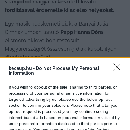
spanyolról magyarra készített kiváló 
fordításával érdemelte ki az első helyezést.
Egy másik kecskeméti diák, a Bányai Júlia 
Gimnáziumban tanuló 
Papp Hanna Dóra
elismerő oklevélben részesült – 
Magyarországról összesen 9 diák kapott ilyen 
dicséretet a zsűritől.
kecsup.hu -
Do Not Process My Personal
Information
2023 után ez már a második alkalom, hogy 
If you wish to opt-out of the sale, sharing to third parties, or
kecskeméti iskolából került ki az országos 
processing of your personal or sensitive information for
targeted advertising by us, please use the below opt-out
győztes. A versenyen Unió-szerte 716 iskola 
section to confirm your selection. Please note that after your
több mint 3000 lelkes diákja vett részt.
opt-out request is processed you may continue seeing
interest-based ads based on personal information utilized by
us or personal information disclosed to third parties prior to
your opt-out. You may separately opt-out of the further