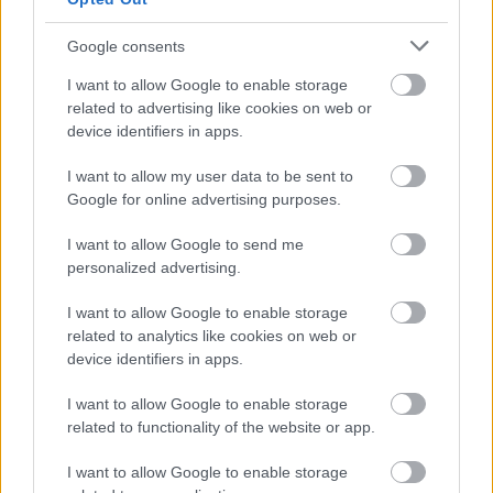
vagy éppen magyarról németre fordított a 
Google consents
versenyen. Uniós szinten a legtöbben angolról 
I want to allow Google to enable storage
fordítottak az anyanyelvükre, de a 155 választott 
related to advertising like cookies on web or
nyelvkombináció közt olyan ritka nyelvpárok is 
device identifiers in apps.
előfordultak, mint a bolgár–görög, a dán–cseh 
I want to allow my user data to be sent to
vagy az ír–spanyol – tudtuk meg Spiegl Évától, 
Google for online advertising purposes.
az Európai Bizottság magyarországi 
I want to allow Google to send me
képviseletének munkatársától.
personalized advertising.
Érdekesség, hogy az ausztriai győztes egy 
I want to allow Google to enable storage
magyarról németre készített fordítással nyert. A 
related to analytics like cookies on web or
device identifiers in apps.
diákok munkáit az Európai Bizottság hivatásos 
fordítói értékelték, ők választották ki a 
I want to allow Google to enable storage
related to functionality of the website or app.
tagállamonkénti egy-egy győztest, és további 
186 diákot, köztük 9 magyar fiatalt, akit külön 
I want to allow Google to enable storage