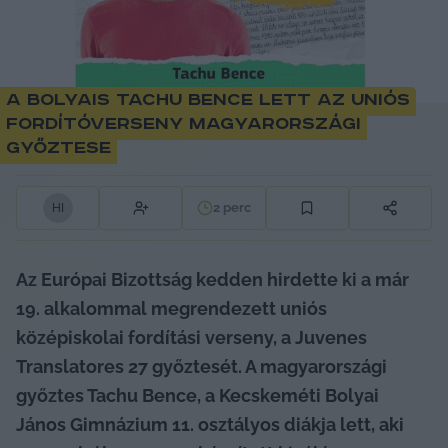
A bolyais Tachu Bence lett az uniós
fordítóverseny magyarországi
győztese
2
perc
H
I
Az Európai Bizottság kedden hirdette ki a már 
19. alkalommal megrendezett uniós 
középiskolai fordítási verseny, a Juvenes 
Translatores 27 győztesét. A magyarországi 
győztes Tachu Bence, a Kecskeméti Bolyai 
János Gimnázium 11. osztályos diákja lett, aki 