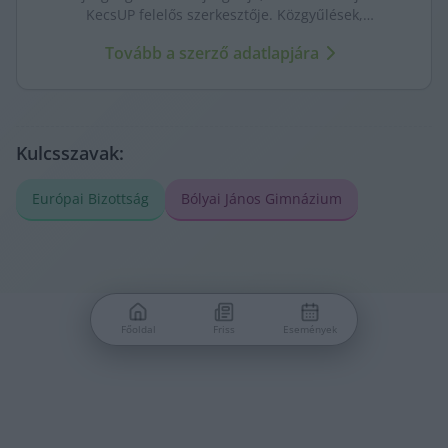
KecsUP felelős szerkesztője. Közgyűlések,
tényfeltárások, emberi sorsok – riportjaiban a város
Tovább a szerző adatlapjára
arca és a háttérben élők történetei egyszerre jelennek
meg.
Kulcsszavak:
Európai Bizottság
Bólyai János Gimnázium
Főoldal
Friss
Események