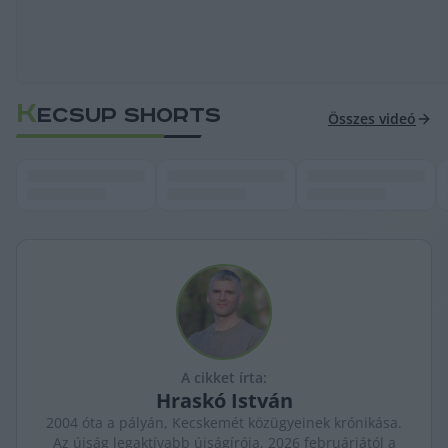
K
ECSUP SHORTS
Összes videó
A cikket írta:
Hraskó
István
2004 óta a pályán, Kecskemét közügyeinek krónikása.
Az újság legaktívabb újságírója, 2026 februárjától a