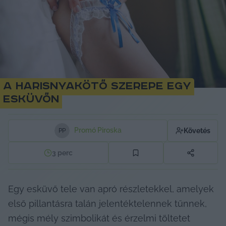
A harisnyakötő szerepe egy
esküvőn
Promó Piroska
Követés
P
P
3
perc
Egy esküvő tele van apró részletekkel, amelyek 
első pillantásra talán jelentéktelennek tűnnek, 
mégis mély szimbolikát és érzelmi töltetet 