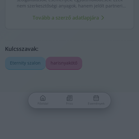
nem szerkesztőségi anyagok, hanem jelölt partneri
tartalmak – átláthatóan, külön kezelve a KecsUP
Tovább a szerző adatlapjára
újságírásától.
Kulcsszavak:
Eternity szalon
harisnyakötő
Főoldal
Friss
Események