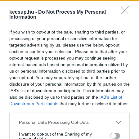
amely biztosan a helyén tartotta őket. Innen 
kecsup.hu -
Do Not Process My Personal
Information
ered maga a kiegészítő gyakorlati szerepe, 
amely idővel szimbolikus jelentéssel is bővült.
If you wish to opt-out of the sale, sharing to third parties, or
processing of your personal or sensitive information for
A középkorban és a későbbi évszázadokban a 
targeted advertising by us, please use the below opt-out
harisnyakötő az esküvői hagyományok részévé 
section to confirm your selection. Please note that after your
opt-out request is processed you may continue seeing
vált. Egyes kultúrákban szerencsehozó tárgynak 
interest-based ads based on personal information utilized by
tartották, máshol a termékenység és a bőség 
us or personal information disclosed to third parties prior to
jelképe lett. A vőlegény által eltávolított 
your opt-out. You may separately opt-out of the further
disclosure of your personal information by third parties on the
harisnyakötő sok helyen játékos szokássá 
IAB’s list of downstream participants. This information may
alakult, amely az esküvő hangulatát oldotta, 
also be disclosed by us to third parties on the
IAB’s List of
Downstream Participants
that may further disclose it to other
miközben megőrizte a romantikus és kissé 
third parties.
titokzatos jellegét.
Please note that this website/app uses one or more Google
Personal Data Processing Opt Outs
services and may gather and store information including but
Funkcionális szerep a modern esküvőn
not limited to your visit or usage behaviour. You may click to
I want to opt-out of the Sharing of my
personal data.