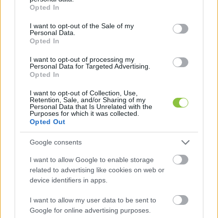
grant or deny consent to Google and its third-party tags to
Opted In
use your data for below specified purposes in below Google
consent section.
HIRDETÉS
I want to opt-out of the Sale of my
Personal Data.
Opted In
I want to opt-out of processing my
Personal Data for Targeted Advertising.
Opted In
I want to opt-out of Collection, Use,
Retention, Sale, and/or Sharing of my
Personal Data that Is Unrelated with the
Purposes for which it was collected.
Opted Out
Bár napjainkban a harisnyák már nem 
igényelnek feltétlenül külön rögzítést, a 
Google consents
harisnyakötő mégsem vesztette el teljesen 
I want to allow Google to enable storage
gyakorlati jelentőségét. Sok menyasszony 
related to advertising like cookies on web or
device identifiers in apps.
számára biztonságérzetet ad, hiszen stabilan 
tartja a combfixet, miközben diszkréten simul a 
I want to allow my user data to be sent to
Google for online advertising purposes.
ruha alá. Ez a kis részlet hozzájárul ahhoz, hogy a 