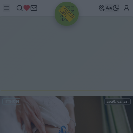
HIRDETÉS
ITTHON
2026. 02. 21.