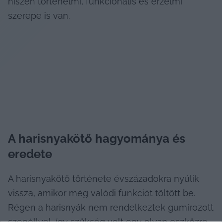
hiszen történelmi, funkcionális és érzelmi 
szerepe is van.
A harisnyakötő hagyománya és 
eredete
A harisnyakötő története évszázadokra nyúlik 
vissza, amikor még valódi funkciót töltött be. 
Régen a harisnyák nem rendelkeztek gumírozott 
szegéllyel, így szükség volt egy olyan eszközre, 