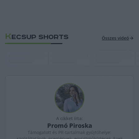
K
ECSUP SHORTS
Összes videó
A cikket írta:
Promó
Piroska
Támogatott és PR-tartalmak gyűjtőhelye:
szolgáltatások, események, együttműködések. Ezek