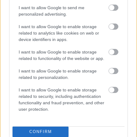
menyasszony magabiztosabban mozogjon a 
I want to allow Google to send me
nagy napon.
personalized advertising.
I want to allow Google to enable storage
A funkcionális szerep mellett esztétikai 
related to analytics like cookies on web or
jelentősége is van. Egy finoman díszített, csipkés 
device identifiers in apps.
vagy szatén változat olyan elegáns részlet, 
I want to allow Google to enable storage
amelyet a menyasszony ugyan nem feltétlenül 
related to functionality of the website or app.
mutat meg mindenkinek, mégis fontos része az 
I want to allow Google to enable storage
összképnek.
related to personalization.
I want to allow Google to enable storage
A nászéjszaka titka és az intimitás szerepe
related to security, including authentication
functionality and fraud prevention, and other
A harisnyakötő egyik legizgalmasabb oldala az a 
user protection.
finom titokzatosság, amely a nászéjszakához 
kapcsolódik. Ez az apró kiegészítő sokak 
CONFIRM
számára a nőiesség, az érzékiség és a romantika 