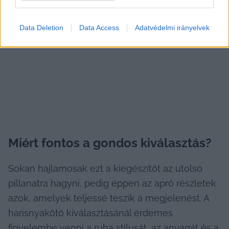
jelképe. Nem feltétlenül a látványosság miatt 
fontos, hanem azért, mert egy olyan személyes 
Data Deletion
Data Access
Adatvédelmi irányelvek
részlet, amely a pár közti intimitást erősíti.
Miért fontos a gondos kiválasztás?
Sokan hajlamosak ezt a kiegészítőt az utolsó 
pillanatra hagyni, pedig éppen az apró részletek 
azok, amelyek teljessé teszik a megjelenést. A 
harisnyakötő kiválasztásánál érdemes 
figyelembe venni a ruha stílusát, az anyagát és a 