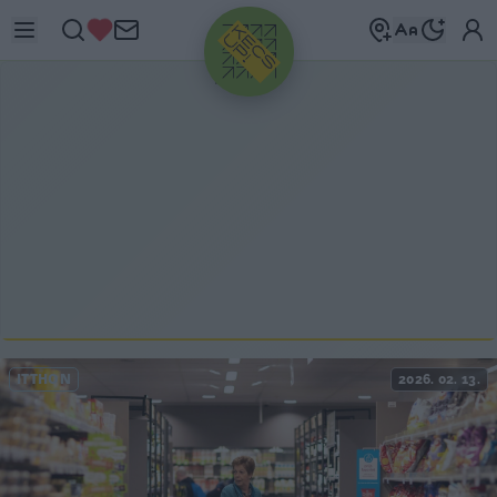
HIRDETÉS
ITTHON
2026. 02. 13.