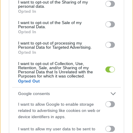
not limited to your visit or usage behaviour. You may click to
I want to opt-out of the Sharing of my
personal data.
elmaradnak, a boltbezárások csökkenése nem 
grant or deny consent to Google and its third-party tags to
Opted In
use your data for below specified purposes in below Google
áll meg, és mindennek a fogyasztók látják kárát. 
consent section.
I want to opt-out of the Sale of my
A szervezet továbbá egyetért a kereskedőkkel 
Personal Data.
Opted In
abban, hogy az árréstop kivezetésének a 
nemzetgazdasági miniszter által megszabott 
I want to opt-out of processing my
Personal Data for Targeted Advertising.
feltételei már rég teljesültek, az élelmiszer 
Opted In
infláció a KSH mai adatai szerint –2 százalék.
I want to opt-out of Collection, Use,
Retention, Sale, and/or Sharing of my
Personal Data that Is Unrelated with the
Purposes for which it was collected.
Opted Out
Google consents
I want to allow Google to enable storage
related to advertising like cookies on web or
Ahogyan azt korábban a KecsUP Hírek megírta, a 
device identifiers in apps.
kormány legutóbb tavaly novemberben 
döntött 
arról
, hogy az élelmiszerekre és drogériai 
I want to allow my user data to be sent to