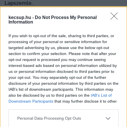
Lapszemle.
A Nemzetgazdasági Minisztérium (NGM) nem 
kecsup.hu -
Do Not Process My Personal
Information
várta meg február végét, már bejelentette, hogy 
az egyébként akkor lejáró árrésstop hatályát 3 
If you wish to opt-out of the sale, sharing to third parties, or
hónappal kitolja – írja az 
Azénpénzem
. A 
processing of your personal or sensitive information for
targeted advertising by us, please use the below opt-out
gazdasági portál szerint a kereskedők nem 
section to confirm your selection. Please note that after your
örülnek a hírnek, szerintük az intézkedés 
opt-out request is processed you may continue seeing
kivezetéséhez megszabott feltételek már rég 
interest-based ads based on personal information utilized by
us or personal information disclosed to third parties prior to
teljesültek.
your opt-out. You may separately opt-out of the further
disclosure of your personal information by third parties on the
IAB’s list of downstream participants. This information may
also be disclosed by us to third parties on the
IAB’s List of
Mindeközben az Országos Kereskedelmi 
Downstream Participants
that may further disclose it to other
third parties.
Szövetség kifejtette, az 
árrésstop
 intézménye az 
élelmiszer, illetve napicikk kiskereskedők 
Please note that this website/app uses one or more Google
Personal Data Processing Opt Outs
services and may gather and store information including but
jövedelmezőségét tovább rontja, a beruházások 