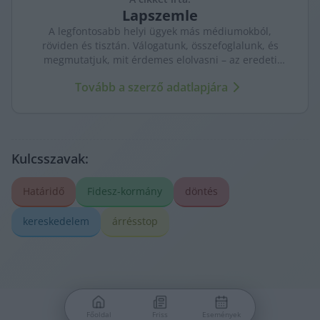
Lapszemle
A legfontosabb helyi ügyek más médiumokból,
röviden és tisztán. Válogatunk, összefoglalunk, és
megmutatjuk, mit érdemes elolvasni – az eredeti
forrásokra mutatva. Gyors tájékozódás, egy helyen.
Tovább a szerző adatlapjára
Kulcsszavak:
Határidő
Fidesz-kormány
döntés
kereskedelem
árrésstop
Főoldal
Friss
Események