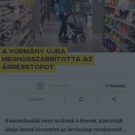
A kormány újra
meghosszabbította az
árrésstopot
Lapszemle
Követés
L
2
perc
A kereskedők nem örülnek a hírnek, szerintük 
ideje lenne kivezetni az árrésstop rendszerét. 