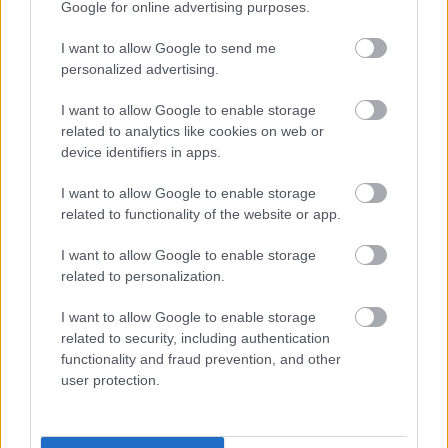
Google for online advertising purposes.
termékekre vonatkozó árréscsökkentést 
fenntartja, és azt 2026. február 28-ig 
I want to allow Google to send me
personalized advertising.
meghosszabbította. A Miniszterelnökséget 
vezető miniszter, Gulyás Gergely akkor egy 
I want to allow Google to enable storage
kormányinfón jelezte: 2025 decemberétől 
related to analytics like cookies on web or
device identifiers in apps.
további termékekkel bővül az érintett 
élelmiszerek köre, azaz bekerül a csökkentett 
I want to allow Google to enable storage
related to functionality of the website or app.
árú körbe a marha fehérpecsenye, marhafelsál, 
sertésmájas és sertésmájkrém, félkemény sajt, 
I want to allow Google to enable storage
sajtkrém, kenhető sajt, alma, körte, szilva, szőlő, 
related to personalization.
fejeskáposzta, paradicsom, vöröshagyma, 
I want to allow Google to enable storage
zöldpaprika és bébiétel.
related to security, including authentication
functionality and fraud prevention, and other
A KecsUP Hírek külön foglalkozott egyébként 
user protection.
azzal, hogy vajon a helyi élelmiszeripari-
kereskedelmi cégeknek mi a véleményük a 