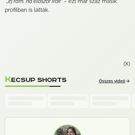
„Írj rám, ha először írok”
 – ezt már száz másik 
profilban is látták.
(X)
K
ECSUP SHORTS
Összes videó