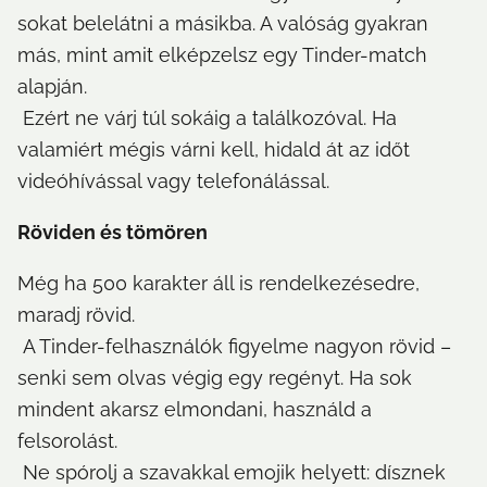
sokat belelátni a másikba. A valóság gyakran 
más, mint amit elképzelsz egy Tinder-match 
alapján.

 Ezért ne várj túl sokáig a találkozóval. Ha 
valamiért mégis várni kell, hidald át az időt 
videóhívással vagy telefonálással.
Röviden és tömören
Még ha 500 karakter áll is rendelkezésedre, 
maradj rövid.

 A Tinder-felhasználók figyelme nagyon rövid – 
senki sem olvas végig egy regényt. Ha sok 
mindent akarsz elmondani, használd a 
felsorolást.

 Ne spórolj a szavakkal emojik helyett: dísznek 