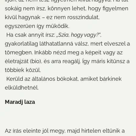
sokáig nem írsz, könnyen lehet, hogy figyelmen 
kívül hagynak – ez nem rosszindulat, 
egyszerűen így működik.

 Ha csak annyit írsz: 
„Szia, hogy vagy?”
, 
gyakorlatilag láthatatlanná válsz, mert elveszel a 
tömegben. Inkább nézd meg a képeit vagy az 
életrajzát (bio), és arra reagálj. Így máris kitűnsz a 
többiek közül.

 Kerüld az általános bókokat, amiket bárkinek 
elküldhetnél.
Maradj laza
Az írás eleinte jól megy, majd hirtelen eltűnik a 