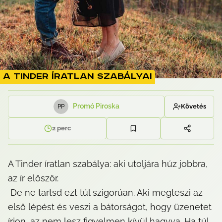
A Tinder íratlan szabályai
Promó Piroska
Követés
P
P
2
perc
A Tinder íratlan szabálya: aki utoljára húz jobbra, 
az ír először.

 De ne tartsd ezt túl szigorúan. Aki megteszi az 
első lépést és veszi a bátorságot, hogy üzenetet 
írjon, az nem lesz figyelmen kívül hagyva. Ha túl 