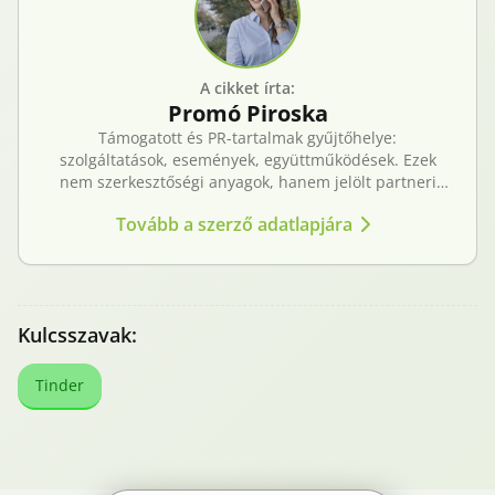
A cikket írta:
Promó
Piroska
Támogatott és PR-tartalmak gyűjtőhelye:
szolgáltatások, események, együttműködések. Ezek
nem szerkesztőségi anyagok, hanem jelölt partneri
tartalmak – átláthatóan, külön kezelve a KecsUP
Tovább a szerző adatlapjára
újságírásától.
Kulcsszavak:
Tinder