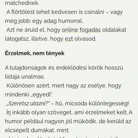
matchednek.

 A flörtölést lehet kedvesen is csinálni – vagy 
még jobb: egy adag humorral.

 Azt ne áruld el, hogy 
online fogadás
 oldalakat 
látogatsz, illetve, hogy 
ezt
 olvasod.
Érzelmek, nem tények
A tulajdonságok és érdeklődési körök hosszú 
listája unalmas.

 Különösen azért, mert nagy az esélye, hogy 
mindenki „egyedi”.

„Szeretsz utazni?”
 – hű, micsoda különlegesség!

 Írj inkább olyan szöveget, ami érzelmeket kelt. A 
humor például nagyon jól működik, de kerüld az 
elcsépelt dumákat, mint:
