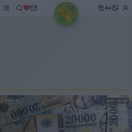
HIRDETÉS
ITTHON
2026. 02. 17.