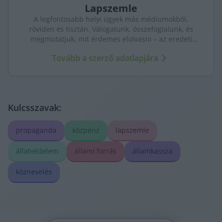
Lapszemle
A legfontosabb helyi ügyek más médiumokból,
röviden és tisztán. Válogatunk, összefoglalunk, és
megmutatjuk, mit érdemes elolvasni – az eredeti
forrásokra mutatva. Gyors tájékozódás, egy helyen.
Tovább a szerző adatlapjára
Kulcsszavak:
propaganda
közpénz
lapszemle
állatvédelem
állami forrás
államkassza
köznevelés