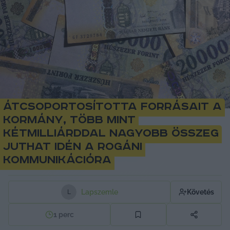
Átcsoportosította forrásait a
kormány, több mint
kétmilliárddal nagyobb összeg
juthat idén a rogáni
kommunikációra
Lapszemle
Követés
L
1
perc