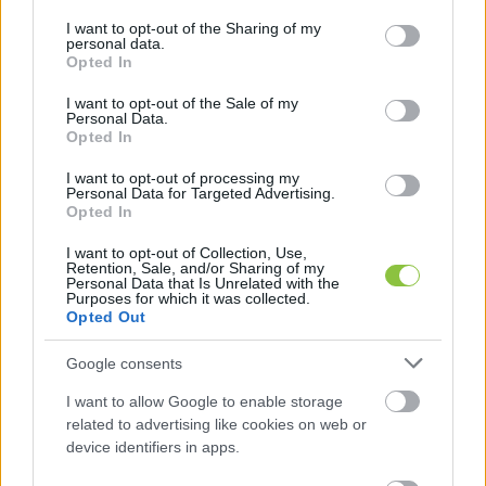
services and may gather and store information including but
jelleggel, 2026-ra vonatkozóan – áll a legfrissebb 
not limited to your visit or usage behaviour. You may click to
I want to opt-out of the Sharing of my
personal data.
Magyar Közlönyben, melyet az 
Átlátszó
grant or deny consent to Google and its third-party tags to
Opted In
use your data for below specified purposes in below Google
böngészett át részletesen. A portál cikke szerint 
consent section.
I want to opt-out of the Sale of my
idén csökkenni fognak többek között
Personal Data.
Opted In
I want to opt-out of processing my
Personal Data for Targeted Advertising.
Opted In
a Magyar Falu Program kistelepülési 
I want to opt-out of Collection, Use,
Retention, Sale, and/or Sharing of my
támogatásai 485,8 millió forinttal,
Personal Data that Is Unrelated with the
Purposes for which it was collected.
Opted Out
az állatvédelemmel kapcsolatos feladatok 
Google consents
támogatása 40 millió forinttal,
I want to allow Google to enable storage
related to advertising like cookies on web or
a köznevelés speciális 
feladatainak
device identifiers in apps.
támogatása 34 millió forinttal,