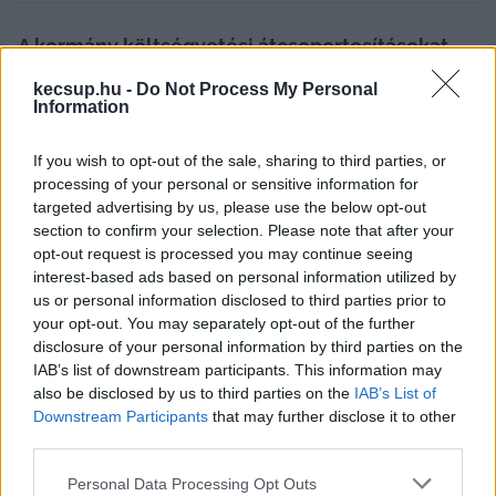
A kormány költségvetési átcsoportosításokat 
hajt végre, így több minisztérium és alap 
kecsup.hu -
Do Not Process My Personal
Information
támogatási és kiadási előirányzatai módosulnak 
idén – szúrta ki az Átlátszó. A lap összegzése 
If you wish to opt-out of the sale, sharing to third parties, or
szerint 2026-ban apadnak a 
kistelepülési, 
processing of your personal or sensitive information for
állatvédelmi és köznevelési támogatásokra 
targeted advertising by us, please use the below opt-out
section to confirm your selection. Please note that after your
szánt források, míg a kormányzati 
opt-out request is processed you may continue seeing
kommunikációra és konzultációra több pénzt 
interest-based ads based on personal information utilized by
szán a kabinet. Lapszemle.
us or personal information disclosed to third parties prior to
your opt-out. You may separately opt-out of the further
disclosure of your personal information by third parties on the
A kormány költségvetési átcsoportosításokat 
IAB’s list of downstream participants. This information may
hajt végre, valamint újabb önkormányzati 
also be disclosed by us to third parties on the
IAB’s List of
támogatásokat oszt ki, emellett több 
Downstream Participants
that may further disclose it to other
third parties.
minisztérium és alap támogatási és kiadási 
Please note that this website/app uses one or more Google
előirányzatai módosulnak, főként egyszeri 
Personal Data Processing Opt Outs