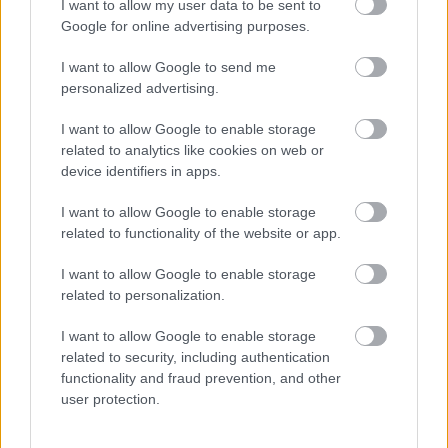
I want to allow my user data to be sent to
Google for online advertising purposes.
a befejezés előtt álló állami magasépítési 
I want to allow Google to send me
beruházások támogatása 6,98 milliárd 
personalized advertising.
forinttal.
I want to allow Google to enable storage
related to analytics like cookies on web or
device identifiers in apps.
I want to allow Google to enable storage
related to functionality of the website or app.
I want to allow Google to enable storage
Lesz ugyanakkor olyan tétel is, aminek az anyagi 
related to personalization.
kerete emelkedni fog, ez pedig nem más, mint
I want to allow Google to enable storage
related to security, including authentication
functionality and fraud prevention, and other
a Miniszterelnöki Kabinetiroda 
kormányzati 
user protection.
kommunikációt
 és konzultációs feladataira 