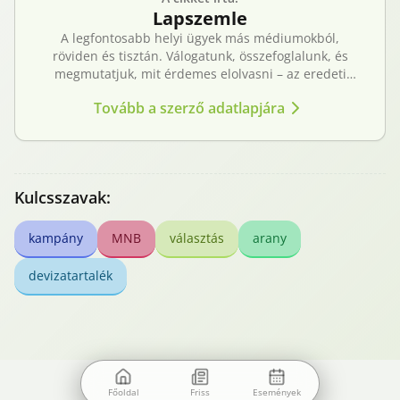
Lapszemle
A legfontosabb helyi ügyek más médiumokból,
röviden és tisztán. Válogatunk, összefoglalunk, és
megmutatjuk, mit érdemes elolvasni – az eredeti
forrásokra mutatva. Gyors tájékozódás, egy helyen.
Tovább a szerző adatlapjára
Kulcsszavak:
kampány
MNB
választás
arany
devizatartalék
Főoldal
Friss
Események