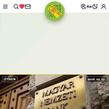
HIRDETÉS
ITTHON
2026. 02. 17.