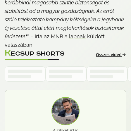
korábbinál magasabb szintje biztonságot és 
stabilitást ad a magyar gazdaságnak. Az erről 
szóló tájékoztató kampány költségeire a jegybank 
új vezetése által elért megtakarítások biztosítanak 
fedezetet
” – írta az MNB a 
lapnak
 küldött 
válaszában.
K
ECSUP SHORTS
Összes videó
A cikket írta: